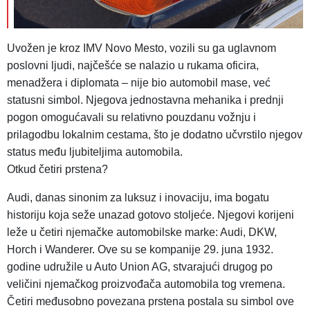
Uvožen je kroz IMV Novo Mesto, vozili su ga uglavnom
poslovni ljudi, najčešće se nalazio u rukama oficira,
menadžera i diplomata – nije bio automobil mase, već
statusni simbol. Njegova jednostavna mehanika i prednji
pogon omogućavali su relativno pouzdanu vožnju i
prilagodbu lokalnim cestama, što je dodatno učvrstilo njegov
status među ljubiteljima automobila.
Otkud četiri prstena?
Audi, danas sinonim za luksuz i inovaciju, ima bogatu
historiju koja seže unazad gotovo stoljeće. Njegovi korijeni
leže u četiri njemačke automobilske marke: Audi, DKW,
Horch i Wanderer. Ove su se kompanije 29. juna 1932.
godine udružile u Auto Union AG, stvarajući drugog po
veličini njemačkog proizvođača automobila tog vremena.
Četiri međusobno povezana prstena postala su simbol ove