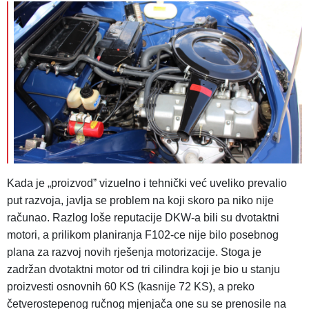
Kada je „proizvodˮ vizuelno i tehnički već uveliko prevalio
put razvoja, javlja se problem na koji skoro pa niko nije
računao. Razlog loše reputacije DKW-a bili su dvotaktni
motori, a prilikom planiranja F102-ce nije bilo posebnog
plana za razvoj novih rješenja motorizacije. Stoga je
zadržan dvotaktni motor od tri cilindra koji je bio u stanju
proizvesti osnovnih 60 KS (kasnije 72 KS), a preko
četverostepenog ručnog mjenjača one su se prenosile na