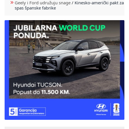
Geely i Ford udružuju snage
/
Kinesko-američki pakt za
spas španske fabrike