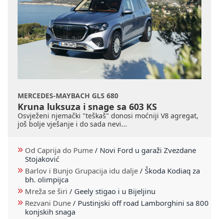
MERCEDES-MAYBACH GLS 680
Kruna luksuza i snage sa 603 KS
Osvježeni njemački "teškaš" donosi moćniji V8 agregat,
još bolje vješanje i do sada nevi...
Od Caprija do Pume
/
Novi Ford u garaži Zvezdane
Stojaković
Barlov i Bunjo Grupacija idu dalje
/
Škoda Kodiaq za
bh. olimpijca
Mreža se širi
/
Geely stigao i u Bijeljinu
Rezvani Dune
/
Pustinjski off road Lamborghini sa 800
konjskih snaga