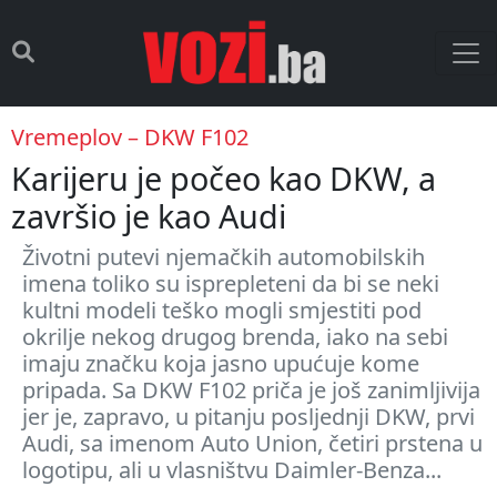
Vremeplov – DKW F102
Karijeru je počeo kao DKW, a
završio je kao Audi
Životni putevi njemačkih automobilskih
imena toliko su isprepleteni da bi se neki
kultni modeli teško mogli smjestiti pod
okrilje nekog drugog brenda, iako na sebi
imaju značku koja jasno upućuje kome
pripada. Sa DKW F102 priča je još zanimljivija
jer je, zapravo, u pitanju posljednji DKW, prvi
Audi, sa imenom Auto Union, četiri prstena u
logotipu, ali u vlasništvu Daimler-Benza...