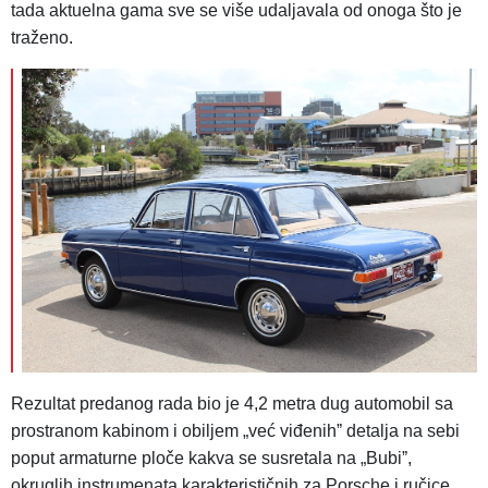
tada aktuelna gama sve se više udaljavala od onoga što je
traženo.
Rezultat predanog rada bio je 4,2 metra dug automobil sa
prostranom kabinom i obiljem „već viđenihˮ detalja na sebi
poput armaturne ploče kakva se susretala na „Bubiˮ,
okruglih instrumenata karakterističnih za Porsche i ručice