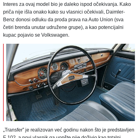
Interes za ovaj model bio je daleko ispod očekivanja. Kako
priča nije išla onako kako su vlasnici očekivali, Daimler-
Benz donosi odluku da proda prava na Auto Union (sva
četiri brenda unutar udružene grupe), a kao potencijalni
kupac pojavio se Volkswagen.
„Transferˮ je realizovan već godinu nakon što je predstavljen
F 102, a novi vlasnik ga uopšte nije doživio kao totalni