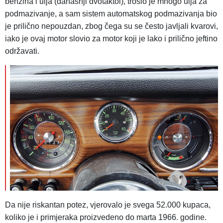
benzina i ulja (današnji dvotaktol), trošio je mnogo ulja za
podmazivanje, a sam sistem automatskog podmazivanja bio
je prilično nepouzdan, zbog čega su se često javljali kvarovi,
iako je ovaj motor slovio za motor koji je lako i prilično jeftino
održavati.
Da nije riskantan potez, vjerovalo je svega 52.000 kupaca,
koliko je i primjeraka proizvedeno do marta 1966. godine.