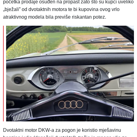
početka prodaje osuđen na propast zato što su kupci uveliko
„bježaliˮ od dvotaktnih motora te bi kupovina ovog vrlo
atraktivnog modela bila previše riskantan potez.
Dvotaktni motor DKW-a za pogon je koristio mješavinu