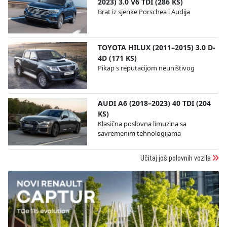
2023) 3.0 V6 TDI (286 KS)
Brat iz sjenke Porschea i Audija
TOYOTA HILUX (2011–2015) 3.0 D-
4D (171 KS)
Pikap s reputacijom neuništivog
AUDI A6 (2018–2023) 40 TDI (204
KS)
Klasična poslovna limuzina sa
savremenim tehnologijama
Učitaj još polovnih vozila