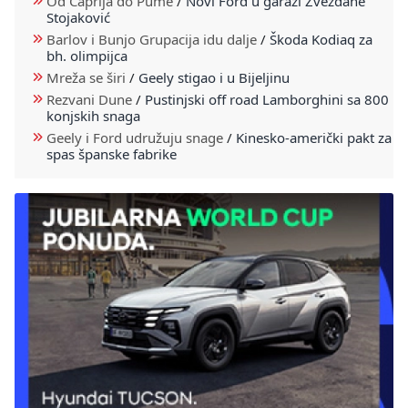
Od Caprija do Pume
/
Novi Ford u garaži Zvezdane
Stojaković
Barlov i Bunjo Grupacija idu dalje
/
Škoda Kodiaq za
bh. olimpijca
Mreža se širi
/
Geely stigao i u Bijeljinu
Rezvani Dune
/
Pustinjski off road Lamborghini sa 800
konjskih snaga
Geely i Ford udružuju snage
/
Kinesko-američki pakt za
spas španske fabrike