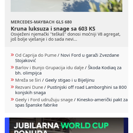
MERCEDES-MAYBACH GLS 680
Kruna luksuza i snage sa 603 KS
Osvježeni njemački "teškaš" donosi moćniji V8 agregat,
još bolje vješanje i do sada nevi...
Od Caprija do Pume
/
Novi Ford u garaži Zvezdane
Stojaković
Barlov i Bunjo Grupacija idu dalje
/
Škoda Kodiaq za
bh. olimpijca
Mreža se širi
/
Geely stigao i u Bijeljinu
Rezvani Dune
/
Pustinjski off road Lamborghini sa 800
konjskih snaga
Geely i Ford udružuju snage
/
Kinesko-američki pakt za
spas španske fabrike