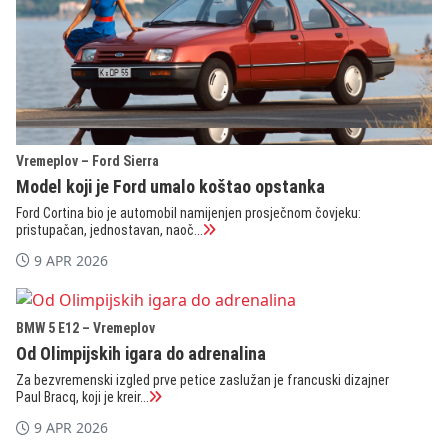
Vremeplov – Ford Sierra
Model koji je Ford umalo koštao opstanka
Ford Cortina bio je automobil namijenjen prosječnom čovjeku:
pristupačan, jednostavan, naoč...
9 APR 2026
BMW 5 E12 – Vremeplov
Od Olimpijskih igara do adrenalina
Za bezvremenski izgled prve petice zaslužan je francuski dizajner
Paul Bracq, koji je kreir...
9 APR 2026