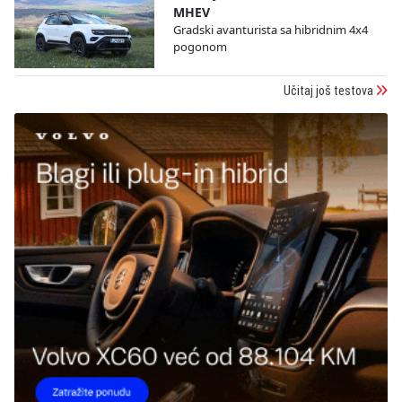
MHEV
Gradski avanturista sa hibridnim 4x4
pogonom
Učitaj još testova