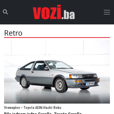
Retro
Vremeplov – Toyota AE86 Hachi-Roku