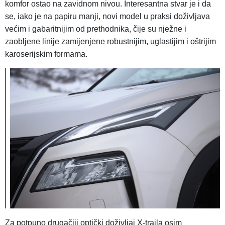
komfor ostao na zavidnom nivou. Interesantna stvar je i da
se, iako je na papiru manji, novi model u praksi doživljava
većim i gabaritnijim od prethodnika, čije su nježne i
zaobljene linije zamijenjene robustnijim, uglastijim i oštrijim
karoserijskim formama.
Za potpuno drugačiji optički doživljaj X-traila osim