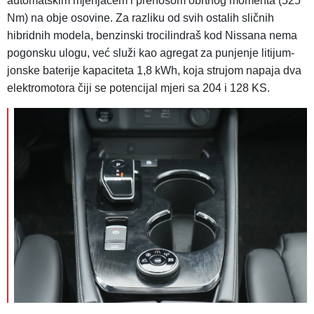
automatskim mjenjačem i prenosom obrtnog momenta (525
Nm) na obje osovine. Za razliku od svih ostalih sličnih
hibridnih modela, benzinski trocilindraš kod Nissana nema
pogonsku ulogu, već služi kao agregat za punjenje litijum-
jonske baterije kapaciteta 1,8 kWh, koja strujom napaja dva
elektromotora čiji se potencijal mjeri sa 204 i 128 KS.