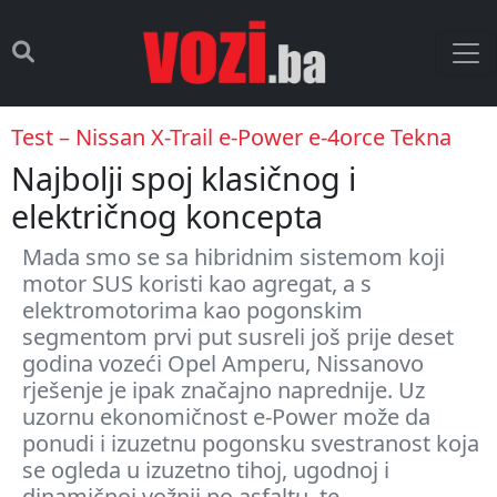
Test – Nissan X-Trail e-Power e-4orce Tekna
Najbolji spoj klasičnog i
električnog koncepta
Mada smo se sa hibridnim sistemom koji
motor SUS koristi kao agregat, a s
elektromotorima kao pogonskim
segmentom prvi put susreli još prije deset
godina vozeći Opel Amperu, Nissanovo
rješenje je ipak značajno naprednije. Uz
uzornu ekonomičnost e-Power može da
ponudi i izuzetnu pogonsku svestranost koja
se ogleda u izuzetno tihoj, ugodnoj i
dinamičnoj vožnji po asfaltu, te