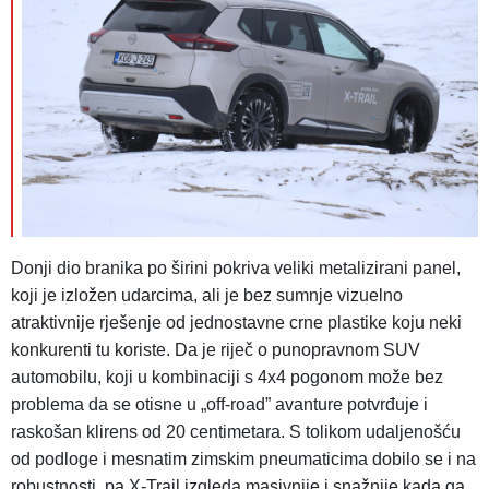
Donji dio branika po širini pokriva veliki metalizirani panel,
koji je izložen udarcima, ali je bez sumnje vizuelno
atraktivnije rješenje od jednostavne crne plastike koju neki
konkurenti tu koriste. Da je riječ o punopravnom SUV
automobilu, koji u kombinaciji s 4x4 pogonom može bez
problema da se otisne u „off-road” avanture potvrđuje i
raskošan klirens od 20 centimetara. S tolikom udaljenošću
od podloge i mesnatim zimskim pneumaticima dobilo se i na
robustnosti, pa X-Trail izgleda masivnije i snažnije kada ga