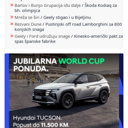
Barlov i Bunjo Grupacija idu dalje
/
Škoda Kodiaq za
bh. olimpijca
Mreža se širi
/
Geely stigao i u Bijeljinu
Rezvani Dune
/
Pustinjski off road Lamborghini sa 800
konjskih snaga
Geely i Ford udružuju snage
/
Kinesko-američki pakt za
spas španske fabrike