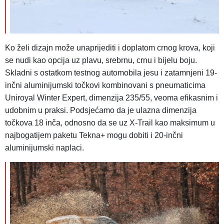
Ko želi dizajn može unaprijediti i doplatom crnog krova, koji
se nudi kao opcija uz plavu, srebrnu, crnu i bijelu boju.
Skladni s ostatkom testnog automobila jesu i zatamnjeni 19-
inčni aluminijumski točkovi kombinovani s pneumaticima
Uniroyal Winter Expert, dimenzija 235/55, veoma efikasnim i
udobnim u praksi. Podsjećamo da je ulazna dimenzija
točkova 18 inča, odnosno da se uz X-Trail kao maksimum u
najbogatijem paketu Tekna+ mogu dobiti i 20-inčni
aluminijumski naplaci.