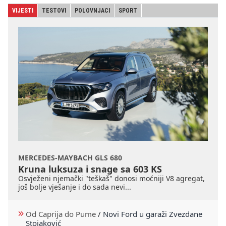
VIJESTI
TESTOVI
POLOVNJACI
SPORT
MERCEDES-MAYBACH GLS 680
Kruna luksuza i snage sa 603 KS
Osvježeni njemački "teškaš" donosi moćniji V8 agregat,
još bolje vješanje i do sada nevi...
Od Caprija do Pume
/
Novi Ford u garaži Zvezdane
Stojaković