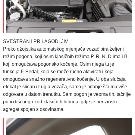
SVESTRAN I PRILAGODLJIV
Preko džojstika automatskog mjenjača vozač bira željeni
režim pogona, koji osim klasičnih režima P, R, N, D ima i B,
koji omogućava pogonsko kočenje. Osim njega tu je i
funkcija E Pedal, koja se može ručno aktivirati i koja
omogućava snažno regenerativno kočenje. U oba slučaja
efekat je sličan iz ugla vozača, samo je pitanje šta mu više
odgovara u datom trenutku. Sam pogon je veoma tih, tačnije
puno tiši nego kod klasičnih hibrida, gdje je benzinski
agregat spojen s osovinama.