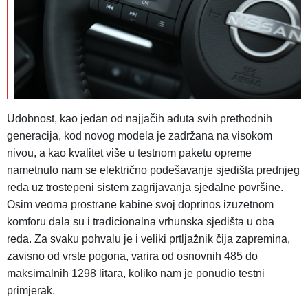
Udobnost, kao jedan od najjačih aduta svih prethodnih
generacija, kod novog modela je zadržana na visokom
nivou, a kao kvalitet više u testnom paketu opreme
nametnulo nam se električno podešavanje sjedišta prednjeg
reda uz trostepeni sistem zagrijavanja sjedalne površine.
Osim veoma prostrane kabine svoj doprinos izuzetnom
komforu dala su i tradicionalna vrhunska sjedišta u oba
reda. Za svaku pohvalu je i veliki prtljažnik čija zapremina,
zavisno od vrste pogona, varira od osnovnih 485 do
maksimalnih 1298 litara, koliko nam je ponudio testni
primjerak.