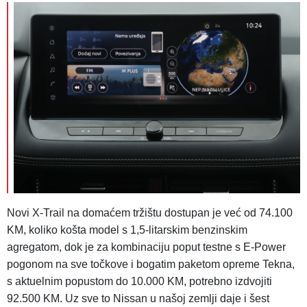
Novi X-Trail na domaćem tržištu dostupan je već od 74.100
KM, koliko košta model s 1,5-litarskim benzinskim
agregatom, dok je za kombinaciju poput testne s E-Power
pogonom na sve točkove i bogatim paketom opreme Tekna,
s aktuelnim popustom do 10.000 KM, potrebno izdvojiti
92.500 KM. Uz sve to Nissan u našoj zemlji daje i šest