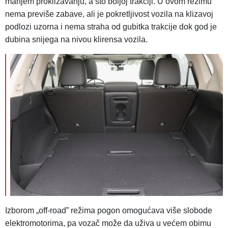
manjem proklizavanju, a što boljoj trakciji. U ovom režimu
nema previše zabave, ali je pokretljivost vozila na klizavoj
podlozi uzorna i nema straha od gubitka trakcije dok god je
dubina snijega na nivou klirensa vozila.
Izborom „off-road” režima pogon omogućava više slobode
elektromotorima, pa vozač može da uživa u većem obimu