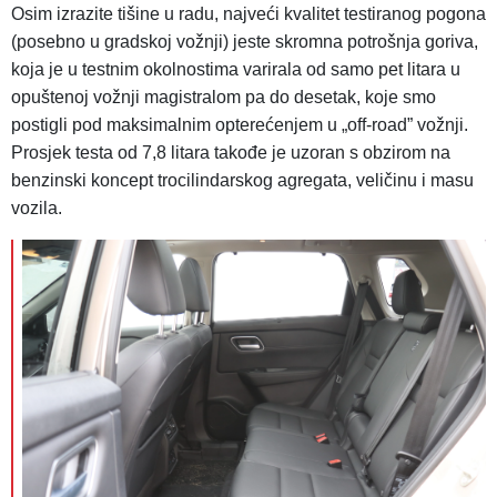
Osim izrazite tišine u radu, najveći kvalitet testiranog pogona
(posebno u gradskoj vožnji) jeste skromna potrošnja goriva,
koja je u testnim okolnostima varirala od samo pet litara u
opuštenoj vožnji magistralom pa do desetak, koje smo
postigli pod maksimalnim opterećenjem u „off-road” vožnji.
Prosjek testa od 7,8 litara takođe je uzoran s obzirom na
benzinski koncept trocilindarskog agregata, veličinu i masu
vozila.