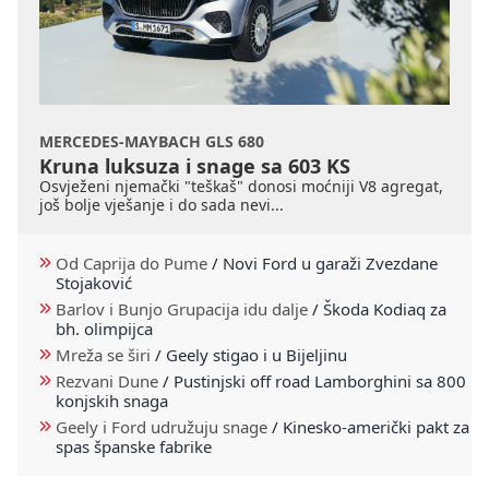
MERCEDES-MAYBACH GLS 680
Kruna luksuza i snage sa 603 KS
Osvježeni njemački "teškaš" donosi moćniji V8 agregat,
još bolje vješanje i do sada nevi...
Od Caprija do Pume
/
Novi Ford u garaži Zvezdane
Stojaković
Barlov i Bunjo Grupacija idu dalje
/
Škoda Kodiaq za
bh. olimpijca
Mreža se širi
/
Geely stigao i u Bijeljinu
Rezvani Dune
/
Pustinjski off road Lamborghini sa 800
konjskih snaga
Geely i Ford udružuju snage
/
Kinesko-američki pakt za
spas španske fabrike