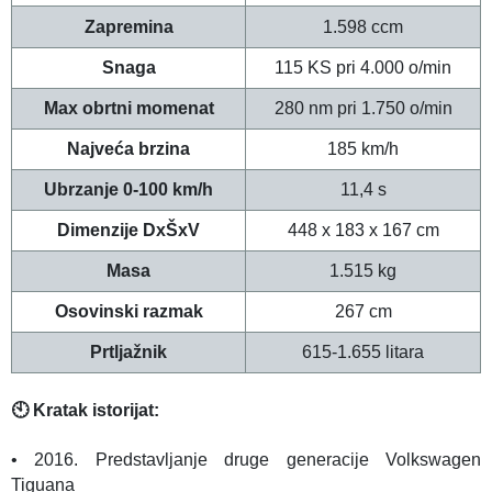
Zapremina
1.598 ccm
Snaga
115 KS pri 4.000 o/min
Max obrtni m
omenat
280 nm pri 1.750 o/min
Najveća brzina
185 km/h
Ubrzanje 0-100 km/h
11,4 s
Dimenzije DxŠxV
448
x 183
x 167
cm
Masa
1.515 kg
Osovinski razmak
267
cm
Prtljažnik
615-1.655
litara
🕙 Kratak istorijat:
• 2016. Predstavljanje druge generacije Volkswagen
Tiguana