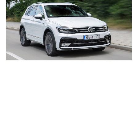
VW TIGUAN (2016–2020)
ZA ONE KOJIMA JE GOLF MALI
Druga generacija modela Tiguan temelji se na platformi Golfa 7, što
znači da sve ono št...
NAVIGACIJA
NOVI AUTOMOBILI