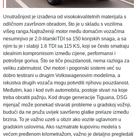
Unutrašnjost je izrađena od visokokvalitetnih materijala s
odličnom završnom obradom, što je u skladu s vozilima
višeg ranga.Najtraženiji motor među domaćim vozačima
nesumnjivo je 2.0-litarskiTDI sa 150 konjskih snaga, a sa
njim tu je i slabiji 1.6 TDI sa 115 KS, koji se često smatraju
idealnim kompromisom između cijene, performansi i
potrošnje goriva. Što se tiče pouzdanosti, nema razloga za
veliku zabrinutost. Ovi motori i pogonski sistemi već su
dobro testirani u drugim Volkswagenovim modelima, a
iskustva drugih vozača mogu potvrditi njihovu pouzdanost.
Međutim, kao i kod svih automobila, postoje stvari na koje
treba obratiti pažnju. Kod druge generacije Tiguana, DSG
mjenjač može ponekad stvarati probleme u gradskoj vožnji,
budući da ne pruža uvijek savršeno glatke prelaze između
brzina. To je važno uzeti u obzir ako vozite uglavnom u
gradskim uslovima. Ako razmatrate kupovinu modela s
većom pređenom kilometražom, važno je detaljno pregledati