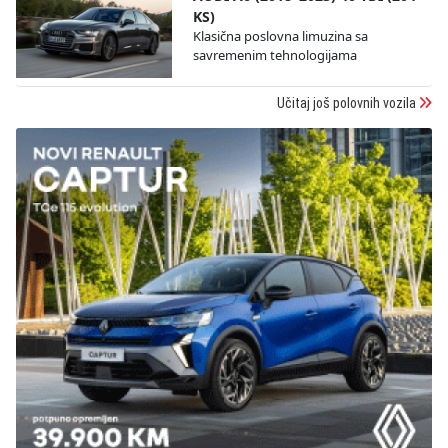
KS)
Klasična poslovna limuzina sa
savremenim tehnologijama
Učitaj još polovnih vozila