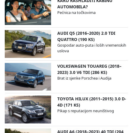
KAKO RASHLADITI KABINU
AUTOMOBILA?
Pećnica na točkovima
AUDI Q5 (2016–2020) 2.0 TDI
QUATTRO (190 KS)
Gospodar auto-puta i loših vremenskih
uslova
VOLKSWAGEN TOUAREG (2018–
2023) 3.0 V6 TDI (286 KS)
Brat iz sjenke Porschea i Audija
TOYOTA HILUX (2011–2015) 3.0 D-
4D (171 KS)
Pikap s reputacijom neuništivog
AUDI A6 (2018–2023) 40 TDI (204