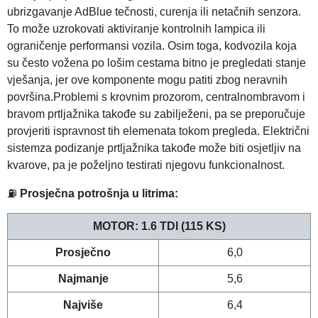
ubrizgavanje AdBlue tečnosti, curenja ili netačnih senzora.
To može uzrokovati aktiviranje kontrolnih lampica ili
ograničenje performansi vozila. Osim toga, kodvozila koja
su često vožena po lošim cestama bitno je pregledati stanje
vješanja, jer ove komponente mogu patiti zbog neravnih
površina.Problemi s krovnim prozorom, centralnombravom i
bravom prtljažnika takođe su zabilježeni, pa se preporučuje
provjeriti ispravnost tih elemenata tokom pregleda. Električni
sistemza podizanje prtljažnika takođe može biti osjetljiv na
kvarove, pa je poželjno testirati njegovu funkcionalnost.
⛽
Prosječna potrošnja u litrima:
MOTOR: 1.6 TDI (115 KS)
Prosječno
6,0
Najmanje
5,6
Najviše
6,4