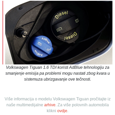
Volkswagen Tiguan 1.6 TDI koristi AdBlue tehnologiju za
smanjenje emisija pa problemi mogu nastati zbog kvara u
sistemuza ubrizgavanje ove tečnosti.
Više informacija o modelu Volkswagen Tiguan pročitajte iz
naše multimedijalne
arhive
.
Za više polovnih automobila
klikni
ovdje
.