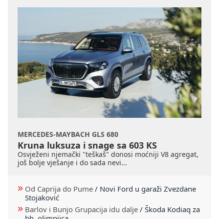
MERCEDES-MAYBACH GLS 680
Kruna luksuza i snage sa 603 KS
Osvježeni njemački "teškaš" donosi moćniji V8 agregat,
još bolje vješanje i do sada nevi...
Od Caprija do Pume
/
Novi Ford u garaži Zvezdane
Stojaković
Barlov i Bunjo Grupacija idu dalje
/
Škoda Kodiaq za
bh. olimpijca