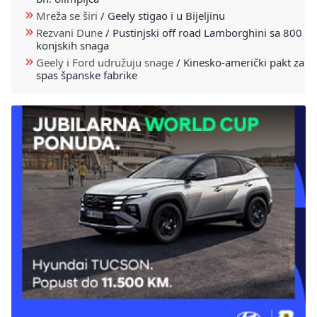
Mreža se širi
/
Geely stigao i u Bijeljinu
Rezvani Dune
/
Pustinjski off road Lamborghini sa 800
konjskih snaga
Geely i Ford udružuju snage
/
Kinesko-američki pakt za
spas španske fabrike