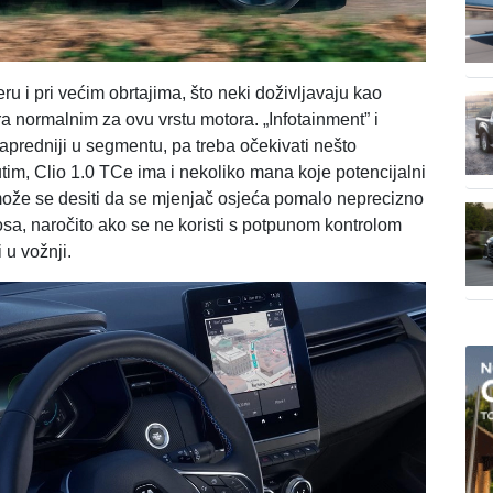
leru i pri većim obrtajima, što neki doživljavaju kao
a normalnim za ovu vrstu motora. „Infotainment” i
napredniji u segmentu, pa treba očekivati nešto
im, Clio 1.0 TCe ima i nekoliko mana koje potencijalni
ože se desiti da se mjenjač osjeća pomalo neprecizno
sa, naročito ako se ne koristi s potpunom kontrolom
 u vožnji.