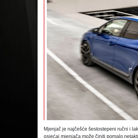
Mjenjač je najčešće šestostepeni ručni i la
osjećaj mjenjača može činiti pomalo netakt