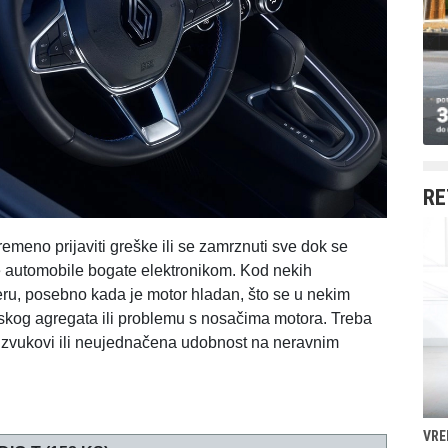
RE
remeno prijaviti greške ili se zamrznuti sve dok se
ne automobile bogate elektronikom. Kod nekih
 leru, posebno kada je motor hladan, što se u nekim
rskog agregata ili problemu s nosačima motora. Treba
itni zvukovi ili neujednačena udobnost na neravnim
VRE