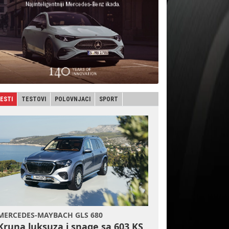
JESTI
TESTOVI
POLOVNJACI
SPORT
MERCEDES-MAYBACH GLS 680
Kruna luksuza i snage sa 603 KS