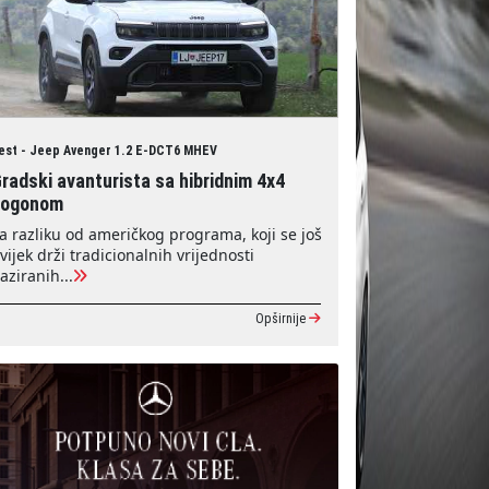
est - Jeep Avenger 1.2 E-DCT6 MHEV
radski avanturista sa hibridnim 4x4
pogonom
a razliku od američkog programa, koji se još
vijek drži tradicionalnih vrijednosti
aziranih...
Opširnije