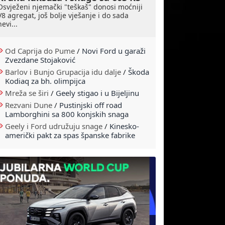
Osvježeni njemački "teškaš" donosi moćniji
V8 agregat, još bolje vješanje i do sada
nevi...
Od Caprija do Pume
/
Novi Ford u garaži
Zvezdane Stojaković
Barlov i Bunjo Grupacija idu dalje
/
Škoda
Kodiaq za bh. olimpijca
Mreža se širi
/
Geely stigao i u Bijeljinu
Rezvani Dune
/
Pustinjski off road
Lamborghini sa 800 konjskih snaga
Geely i Ford udružuju snage
/
Kinesko-
američki pakt za spas španske fabrike