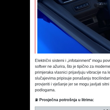
Električni sistemi i „infotainment” mogu pov
softver ne ažurira, što je tipično za moder
primjeraka vlasnici prijavljuju vibracije na
slučajevima pripisuje ponašanju trocilinda
provjeriti i vješanje jer se mogu javljati s
podlogama.
⛽
Prosječna potrošnja u litrima: