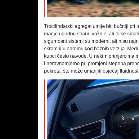
Trocilindarski agregat umije biti bučniji pri 
manje ugodnu stranu vožnje, ali to se smatr
sigurnosni sistemi su moderni, ali nisu naj
skromniju opremu kod baznih verzija.
Međut
kupci često navode. U nekim primjercima m
i neravnomjerno pri promjeni stepena preno
pokreta, što može umanjiti osjećaj fluidnosti