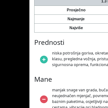
1.3
Prosječno
Najmanje
Najviše
Prednosti
niska potrošnja goriva, okreta
klasu, pregledna vožnja, prist
sigurnosna oprema, funkcionala
Mane
manjak snage van grada, bučan 
neujednačen mjenjač, povremen
baznim paketima, osjetljiviji 
cestama, vibracije pri hladnom