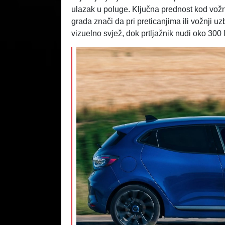
ulazak u poluge. Ključna prednost kod vožnj
grada znači da pri preticanjima ili vožnji uz
vizuelno svjež, dok prtljažnik nudi oko 300 l