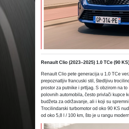
Renault Clio (2023–2025) 1.0 TCe (90 KS
Renault Clio pete generacija u 1.0 TCe verz
prepoznatljiv francuski stil, štedljivu troci
prostor za putnike i prtljag. S obzirom na t
polovnih automobila, često privlači kupce 
budžeta za održavanje, ali i koji su spremn
Trocilindarski turbomotor od oko 90 KS nudi
od oko 5,8 l / 100 km, što je u rangu mode