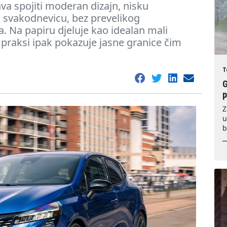
ava spojiti moderan dizajn, nisku
a svakodnevicu, bez prevelikog
. Na papiru djeluje kao idealan mali
u praksi ipak pokazuje jasne granice čim
T
G
Z
u
b