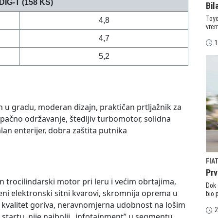
 DIG-T (158 KS)
Bil
Toyo
4,8
vrem
4,7
1
5,2
n u gradu, moderan dizajn, praktičan prtljažnik za
upačno održavanje, štedljiv turbomotor, solidna
n enterijer, dobra zaštita putnika
FIA
Prv
trocilindarski motor pri leru i većim obrtajima,
Dok 
i elektronski sitni kvarovi, skromnija oprema u
bio 
na kvalitet goriva, neravnomjerna udobnost na lošim
2
 startu, nije najbolji „infotainment” u segmentu