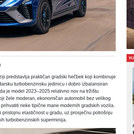
VI
)
iji predstavlja praktičan gradski hečbek koji kombinuje
lindarsku turbobenzinsku jedinicu i dobro izbalansiran
o da je model 2023–2025 relativno nov na tržištu
koji žele moderan, ekonomičan automobil bez velikog
i prihvatiti neke tipične mane modernih gradskih vozila.
 pristojnu elastičnost u gradu, uz prosječnu potrošnju
rnih turbobenzinskih
superminija.