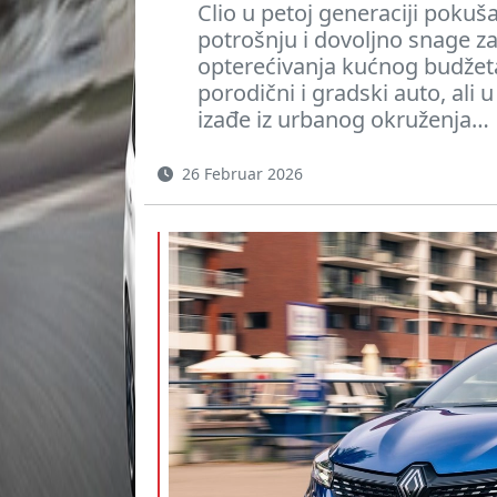
Clio u petoj generaciji pokuš
potrošnju i dovoljno snage z
opterećivanja kućnog budžeta
porodični i gradski auto, ali 
izađe iz urbanog okruženja…
26 Februar 2026