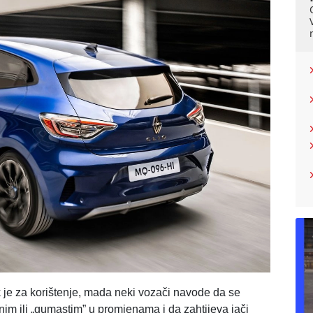
k je za korištenje, mada neki vozači navode da se
nim ili „gumastim” u promjenama i da zahtijeva jači