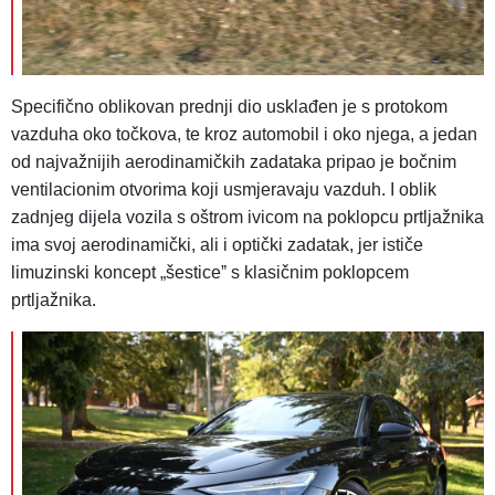
Specifično oblikovan prednji dio usklađen je s protokom
vazduha oko točkova, te kroz automobil i oko njega, a jedan
od najvažnijih aerodinamičkih zadataka pripao je bočnim
ventilacionim otvorima koji usmjeravaju vazduh. I oblik
zadnjeg dijela vozila s oštrom ivicom na poklopcu prtljažnika
ima svoj aerodinamički, ali i optički zadatak, jer ističe
limuzinski koncept „šesticeˮ s klasičnim poklopcem
prtljažnika.