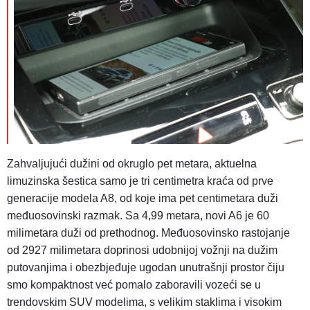
Zahvaljujući dužini od okruglo pet metara, aktuelna
limuzinska šestica samo je tri centimetra kraća od prve
generacije modela A8, od koje ima pet centimetara duži
međuosovinski razmak. Sa 4,99 metara, novi A6 je 60
milimetara duži od prethodnog. Međuosovinsko rastojanje
od 2927 milimetara doprinosi udobnijoj vožnji na dužim
putovanjima i obezbjeđuje ugodan unutrašnji prostor čiju
smo kompaktnost već pomalo zaboravili vozeći se u
trendovskim SUV modelima, s velikim staklima i visokim