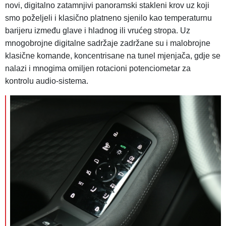
novi, digitalno zatamnjivi panoramski stakleni krov uz koji
smo poželjeli i klasično platneno sjenilo kao temperaturnu
barijeru između glave i hladnog ili vrućeg stropa. Uz
mnogobrojne digitalne sadržaje zadržane su i malobrojne
klasične komande, koncentrisane na tunel mjenjača, gdje se
nalazi i mnogima omiljen rotacioni potenciometar za
kontrolu audio-sistema.