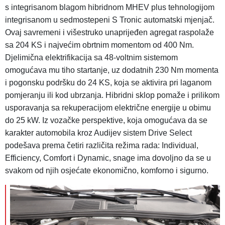
s integrisanom blagom hibridnom MHEV plus tehnologijom
integrisanom u sedmostepeni S Tronic automatski mjenjač.
Ovaj savremeni i višestruko unaprijeđen agregat raspolaže
sa 204 KS i najvećim obrtnim momentom od 400 Nm.
Djelimična elektrifikacija sa 48-voltnim sistemom
omogućava mu tiho startanje, uz dodatnih 230 Nm momenta
i pogonsku podršku do 24 KS, koja se aktivira pri laganom
pomjeranju ili kod ubrzanja.
Hibridni sklop pomaže i prilikom
usporavanja sa rekuperacijom električne energije u obimu
do 25 kW. Iz vozačke perspektive, koja omogućava da se
karakter automobila kroz Audijev sistem Drive Select
podešava prema četiri različita režima rada: Individual,
Efficiency, Comfort i Dynamic, snage ima dovoljno da se u
svakom od njih osjećate ekonomično, komforno i sigurno.