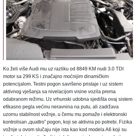
Ko želi više Audi mu uz razliku od 8849 KM nudi 3.0 TDI
motor sa 299 KS i značajno moćnijim dinamičkim
potencijalom. Testni pogon savršeno pristaje i uz sistem
aktivnog vješanja sa nivelacijom visine vozila prema
odabranom režimu. Uz vrhunski udobna sjedišta ovaj sistem
efikasno pegla većinu neravnina na putu, ali zadržava
uzornu stabilnost vožnje, u čemu mu pomaže i elektronski
kontrolisan „quattro” pogon, koji se aktivira po potrebi. Fizika
vožnje u ovom slučaju nije ista kao kod modela A6 koji su