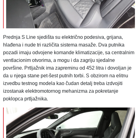
Prednja S Line sjedišta su električno podesiva, grijana,
hlađena i nude tri različita sistema masaže. Dva putnika
pozadi imaju odvojene komande klimatizacije, sa centralnim
ventlacionim otvorima, a mogu i da zagriju sjedalne
površine. Prtljažnik ima zapreminu od 452 litra i dovoljan je
da u njega stane pet-šest putnih torbi. S obzirom na elitnu
izvedbu testnog modela kao čudan detalj treba izdvojiti
izostanak elektromotornog mehanizma za pokretanje
poklopca prtljažnika.