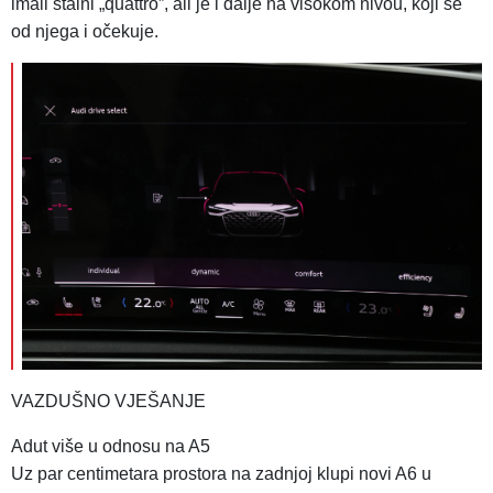
imali stalni „quattro”, ali je i dalje na visokom nivou, koji se
od njega i očekuje.
VAZDUŠNO VJEŠANJE
Adut više u odnosu na A5
Uz par centimetara prostora na zadnjoj klupi novi A6 u