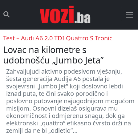
Test – Audi A6 2.0 TDI Quattro S Tronic
Lovac na kilometre s
udobnošću „Jumbo Jeta”
Zahvaljujući aktivno podesivom vješanju,
šesta generacija Audija A6 postala je
svojevrsni „Jumbo Jet” koji doslovno lebdi
iznad puta, te čini svako porodično i
poslovno putovanje najugodnijom mogućom
misijom. Osnovni dizelaš osigurava mu
ekonomičnost i odmjerenu snagu, dok ga
elektronski „quattro” efikasno čvrsto drži na
zemlji da ne bi „odletio”…