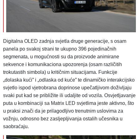
Digitalna OLED zadnja svjetla druge generacije, s osam
panela po svakoj strani te ukupno 396 pojedinačnih
segmenata, u mogućnosti su da proizvode animirane
sekvence i komunikaciona upozorenja (osam različitih
trokutastih simbola) u kritičnim situacijama. Funkcije
„dolaska kući” i „odlaska od kuće” te dinamičko interakcijsko
svjetlo ispod vjetrobrana doprinose upečatljivom doživljaju
svaki put kad se približite ili udaljite od vozila. Osvjetljavanje
puta u kombinaciji sa Matrix LED svjetlima jeste aktivno, što
u praksi znači da je prilagodljivo trenutnim uslovima za
vožnju, odnosno bez zasljepljivanja ostalih učesnika u
saobraćaju.