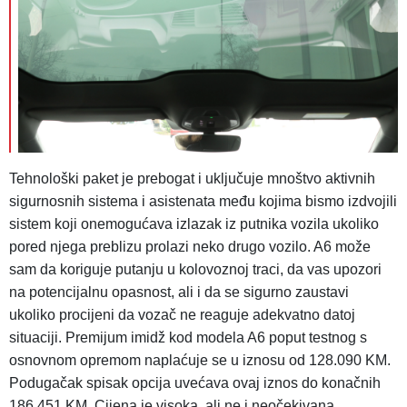
Tehnološki paket je prebogat i uključuje mnoštvo aktivnih
sigurnosnih sistema i asistenata među kojima bismo izdvojili
sistem koji onemogućava izlazak iz putnika vozila ukoliko
pored njega preblizu prolazi neko drugo vozilo. A6 može
sam da koriguje putanju u kolovoznoj traci, da vas upozori
na potencijalnu opasnost, ali i da se sigurno zaustavi
ukoliko procijeni da vozač ne reaguje adekvatno datoj
situaciji.
Premijum imidž kod modela A6 poput testnog s
osnovnom opremom naplaćuje se u iznosu od 128.090 KM.
Podugačak spisak opcija uvećava ovaj iznos do konačnih
186.451 KM. Cijena je visoka, ali ne i neočekivana.