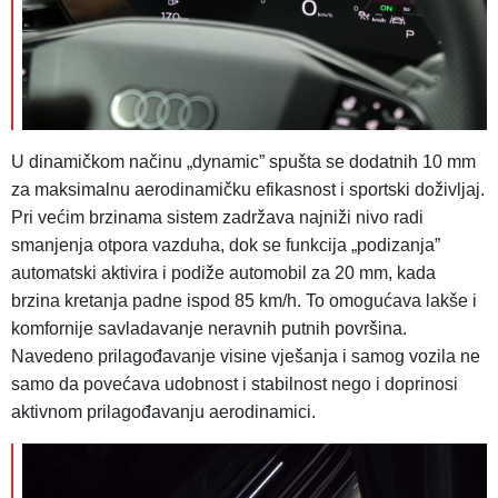
U dinamičkom načinu „dynamic” spušta se dodatnih 10 mm
za maksimalnu aerodinamičku efikasnost i sportski doživljaj.
Pri većim brzinama sistem zadržava najniži nivo radi
smanjenja otpora vazduha, dok se funkcija „podizanja”
automatski aktivira i podiže automobil za 20 mm, kada
brzina kretanja padne ispod 85 km/h. To omogućava lakše i
komfornije savladavanje neravnih putnih površina.
Navedeno prilagođavanje visine vješanja i samog vozila ne
samo da povećava udobnost i stabilnost nego i doprinosi
aktivnom prilagođavanju aerodinamici.