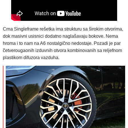
Crna Singleframe rešetka ima strukturu sa širokim otvorima,
dok masivni usisnici dodatno naglašavaju bokove. Nema
hroma i to nam na A6 nostalgično nedostaje. Pozadi je par
četverougaonih izduvnih otvora kombinovanih sa reljefnom
plastikom difuzora vazduha.