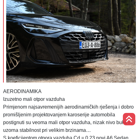
AERODINAMIKA
Izuzetno mali otpor vazduha
Primjenom najsavremenijih aerodinamičkih rješenja i dobro
promišljenim projektovanjem karoserije automobila
postignuti su veoma mali otpor vazduha, nizak nivo buke i
uzorna stabilnost pri velikim brzinama…
S koeficijentom otpora vazduha Cd = 0,23 novi A6 Sedan