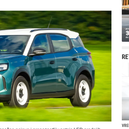
RE
VRE