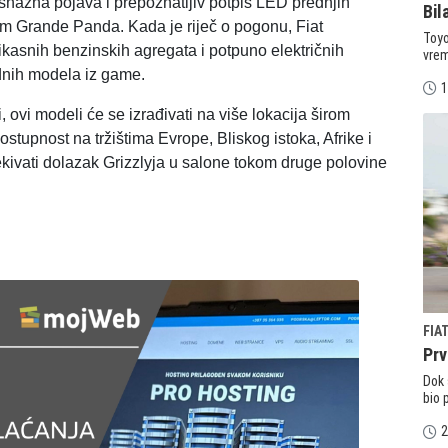
 snažna pojava i prepoznatljiv potpis LED prednjih
Bil
lom Grande Panda. Kada je riječ o pogonu, Fiat
Toyo
fikasnih benzinskih agregata i potpuno električnih
vrem
odnih modela iz game.
1
, ovi modeli će se izrađivati na više lokacija širom
ostupnost na tržištima Evrope, Bliskog istoka, Afrike i
kivati dolazak Grizzlyja u salone tokom druge polovine
FIA
Prv
Dok 
bio 
2