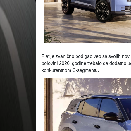
Fiat je zvanično podigao veo sa svojih novih
polovini 2026. godine trebalo da dodatno u
konkurentnom C-segmentu.