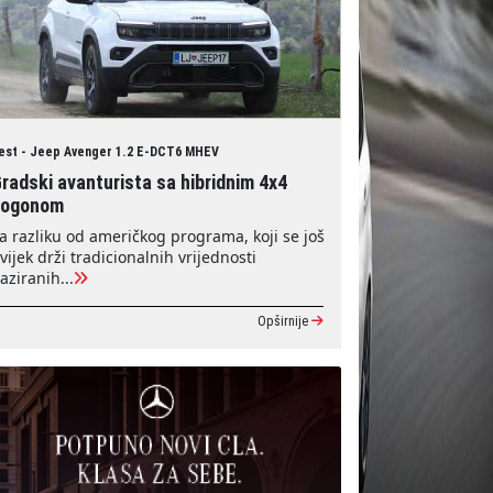
est - Jeep Avenger 1.2 E-DCT6 MHEV
radski avanturista sa hibridnim 4x4
pogonom
a razliku od američkog programa, koji se još
vijek drži tradicionalnih vrijednosti
aziranih...
Opširnije