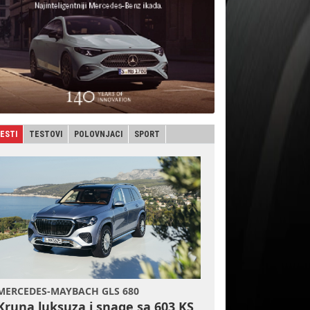
JESTI
TESTOVI
POLOVNJACI
SPORT
MERCEDES-MAYBACH GLS 680
Kruna luksuza i snage sa 603 KS