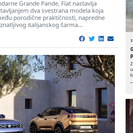
darne Grande Pande, Fiat nastavlja
tavljanjem dva svestrana modela koja
među porodične praktičnosti, napredne
znatljivog italijanskog šarma...
T
G
Z
u
b