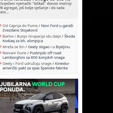
Osvježeni njemački "teškaš" donosi moćniji
V8 agregat, još bolje vješanje i do sada
nevi...
Od Caprija do Pume
/
Novi Ford u garaži
Zvezdane Stojaković
Barlov i Bunjo Grupacija idu dalje
/
Škoda
Kodiaq za bh. olimpijca
Mreža se širi
/
Geely stigao i u Bijeljinu
Rezvani Dune
/
Pustinjski off road
Lamborghini sa 800 konjskih snaga
Geely i Ford udružuju snage
/
Kinesko-
američki pakt za spas španske fabrike