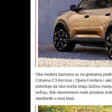
Oba modela bazirana su na globalnoj platfo
Citroëna C3 Aircross i Opela Frontera i iako 
potvrđuje da oba vozila imaju dužinu manju
vožnju, dok istovremeno nude prostran enter
standarde u ovoj klasi.