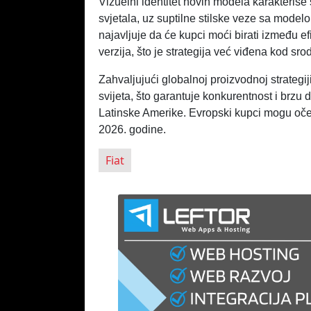
Vizuelni identitet novih modela karakteriše
svjetala, uz suptilne stilske veze sa mode
najavljuje da će kupci moći birati između e
verzija, što je strategija već viđena kod sr
Zahvaljujući globalnoj proizvodnoj strategiji
svijeta, što garantuje konkurentnost i brzu d
Latinske Amerike. Evropski kupci mogu oče
2026. godine.
Fiat