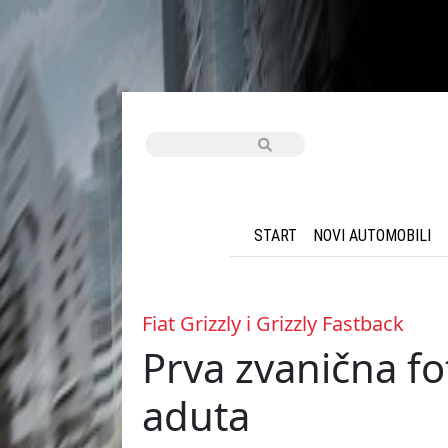
START
NOVI AUTOMOBILI
Fiat Grizzly i Grizzly Fastback
Prva zvanična fo
aduta