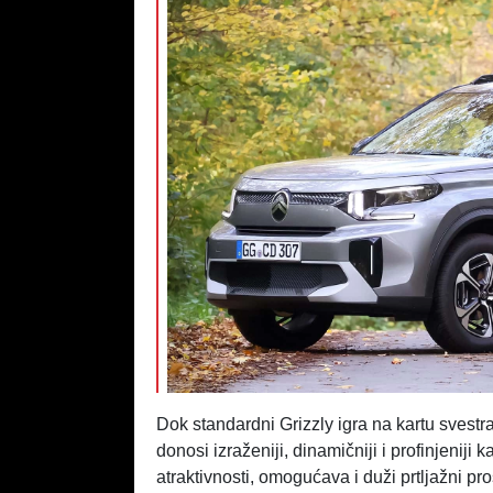
Dok standardni Grizzly igra na kartu svestra
donosi izraženiji, dinamičniji i profinjeniji
atraktivnosti, omogućava i duži prtljažni pr