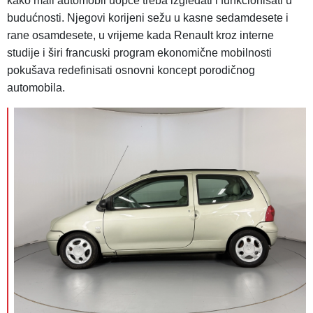
kako mali automobil uopće treba izgledati i funkcionisati u
budućnosti. Njegovi korijeni sežu u kasne sedamdesete i
rane osamdesete, u vrijeme kada Renault kroz interne
studije i širi francuski program ekonomične mobilnosti
pokušava redefinisati osnovni koncept porodičnog
automobila.