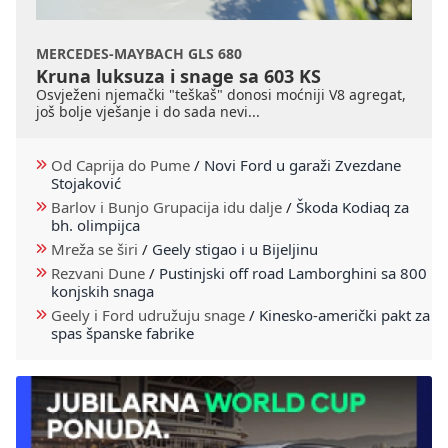
MERCEDES-MAYBACH GLS 680
Kruna luksuza i snage sa 603 KS
Osvježeni njemački "teškaš" donosi moćniji V8 agregat,
još bolje vješanje i do sada nevi...
Od Caprija do Pume
/
Novi Ford u garaži Zvezdane
Stojaković
Barlov i Bunjo Grupacija idu dalje
/
Škoda Kodiaq za
bh. olimpijca
Mreža se širi
/
Geely stigao i u Bijeljinu
Rezvani Dune
/
Pustinjski off road Lamborghini sa 800
konjskih snaga
Geely i Ford udružuju snage
/
Kinesko-američki pakt za
spas španske fabrike