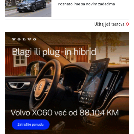
Poznato ime sa novim zadacima
Učitaj još testova