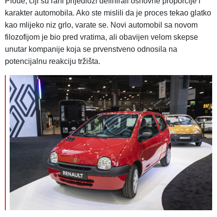
Ploué, čiji su rani prijedlozi definirali osnovne proporcije i
karakter automobila. Ako ste mislili da je proces tekao glatko
kao mlijeko niz grlo, varate se. Novi automobil sa novom
filozofijom je bio pred vratima, ali obavijen velom skepse
unutar kompanije koja se prvenstveno odnosila na
potencijalnu reakciju tržišta.