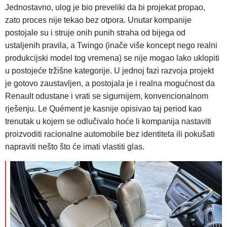
Jednostavno, ulog je bio preveliki da bi projekat propao,
zato proces nije tekao bez otpora. Unutar kompanije
postojale su i struje onih punih straha od bijega od
ustaljenih pravila, a Twingo (inače više koncept nego realni
produkcijski model tog vremena) se nije mogao lako uklopiti
u postojeće tržišne kategorije. U jednoj fazi razvoja projekt
je gotovo zaustavljen, a postojala je i realna mogućnost da
Renault odustane i vrati se sigurnijem, konvencionalnom
rješenju. Le Quément je kasnije opisivao taj period kao
trenutak u kojem se odlučivalo hoće li kompanija nastaviti
proizvoditi racionalne automobile bez identiteta ili pokušati
napraviti nešto što će imati vlastiti glas.