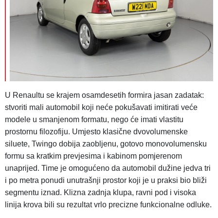
U Renaultu se krajem osamdesetih formira jasan zadatak:
stvoriti mali automobil koji neće pokušavati imitirati veće
modele u smanjenom formatu, nego će imati vlastitu
prostornu filozofiju. Umjesto klasične dvovolumenske
siluete, Twingo dobija zaobljenu, gotovo monovolumensku
formu sa kratkim prevjesima i kabinom pomjerenom
unaprijed. Time je omogućeno da automobil dužine jedva tri
i po metra ponudi unutrašnji prostor koji je u praksi bio bliži
segmentu iznad. Klizna zadnja klupa, ravni pod i visoka
linija krova bili su rezultat vrlo precizne funkcionalne odluke.