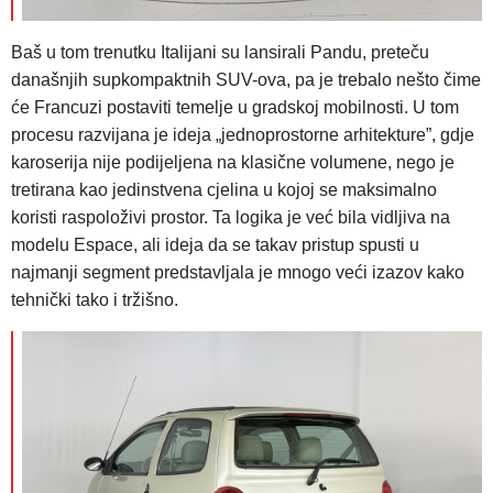
Baš u tom trenutku Italijani su lansirali Pandu, preteču
današnjih supkompaktnih SUV-ova, pa je trebalo nešto čime
će Francuzi postaviti temelje u gradskoj mobilnosti. U tom
procesu razvijana je ideja „jednoprostorne arhitekture”, gdje
karoserija nije podijeljena na klasične volumene, nego je
tretirana kao jedinstvena cjelina u kojoj se maksimalno
koristi raspoloživi prostor. Ta logika je već bila vidljiva na
modelu Espace, ali ideja da se takav pristup spusti u
najmanji segment predstavljala je mnogo veći izazov kako
tehnički tako i tržišno.