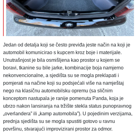
Jedan od detalja koji se često previđa jeste način na koji je
automobil komunicirao s kupcem kroz boje i materijale.
Unutrašnjost je bila osmišljena kao prostor u kojem se
boravi, tkanine su bile jarke, kombinacije boja namjerno
nekonvencionalne, a sjedišta su se mogla preklapati i
pomjerati na načine koji su podsjećali više na namještaj
nego na klasičnu automobilsku opremu (sa sličnim
konceptom nastupala je ranije pomenuta Panda, koja je
ubrzo nakon lansiranja na tržište stekla status punopravnog
„overlandera” ili „kamp automobila”). U pojedinim verzijama,
prednja sjedišta su se mogla spustiti gotovo u ravnu
površinu, stvarajući improvizirani prostor za odmor.