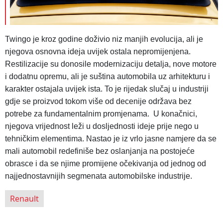
Twingo je kroz godine doživio niz manjih evolucija, ali je
njegova osnovna ideja uvijek ostala nepromijenjena.
Restilizacije su donosile modernizaciju detalja, nove motore
i dodatnu opremu, ali je suština automobila uz arhitekturu i
karakter ostajala uvijek ista. To je rijedak slučaj u industriji
gdje se proizvod tokom više od decenije održava bez
potrebe za fundamentalnim promjenama. U konačnici,
njegova vrijednost leži u dosljednosti ideje prije nego u
tehničkim elementima. Nastao je iz vrlo jasne namjere da se
mali automobil redefiniše bez oslanjanja na postojeće
obrasce i da se njime promijene očekivanja od jednog od
najjednostavnijih segmenata automobilske industrije.
Renault