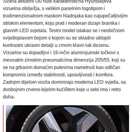
Svana aktuelni i30 nudi karakteristična Hyundaijeva
vizuelna obilježja, s velikim panelnim logotipom i
trodimenzionalnom maskom hladnjaka kao najupečatljivijim
stilskim elementom, koju prati i moderan dizajn branika i
glavnih LED svjetala. Testni model istakao se i neobičnom
svijetloplavom bojom s kojom su se skladno uklopili
kontrastni ukrasni detalji u crnom klavir-lak dezenu.
Vizuelno su dopadljivi i 16-inčni aluminijumski točkovi s
mesnatim zimskim pneumaticima dimenzija 205/55, koji su
se na grbavim domaćim putevima nametnuli kao odličan
kompromis između stabilnosti, upravljivosti i komfora.
Zadnjim dijelom vozila dominiraju moderna LED svjetla, sa
dvobojnim crveno-bijelim kućištem koje u sebi ima i retro
duha.