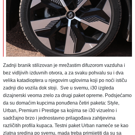
Zadnji branik stilizovan je mrežastim difuzorom vazduha i
bez vidljivih izduvnih otvora, a za svaku pohvalu su i dva
velika katadioptera u njegovim uglovima koji po noći ističu
zadnji dio vozila dok stoji. Sve u svemu, i30 izgleda
dizajnerski veoma zrelo za drugi paket opreme. Podsjećamo
da su domaćim kupcima ponuđena četiri paketa: Style,
Urban, Premium i Prestige sa kojima se i30 vizuelno i
sadržajno brzo i jednostavno prilagođava zahtjevima
različitih profila kupaca. Testni paket Urban nameće se kao
zlatna sredina po svemu, mada treba primijetiti da su sa