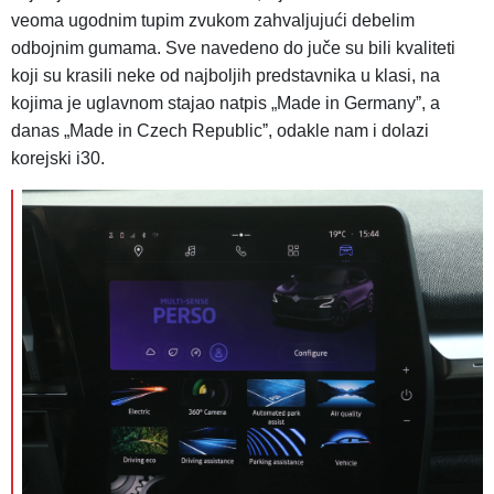
veoma ugodnim tupim zvukom zahvaljujući debelim
odbojnim gumama. Sve navedeno do juče su bili kvaliteti
koji su krasili neke od najboljih predstavnika u klasi, na
kojima je uglavnom stajao natpis „Made in Germanyˮ, a
danas „Made in Czech Republicˮ, odakle nam i dolazi
korejski i30.