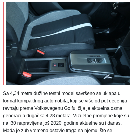
Sa 4,34 metra dužine testni model savršeno se uklapa u
format kompaktnog automobila, koji se više od pet decenija
ravnaju prema Volkswagenu Golfu, čija je aktuelna osma
generacija dugačka 4,28 metara. Vizuelne promjene koje su
na i30 napravljene još 2020. godine aktuelne su i danas.
Mada je zub vremena ostavio traga na njemu, što se