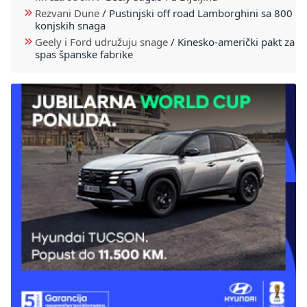
Rezvani Dune
/
Pustinjski off road Lamborghini sa 800
konjskih snaga
Geely i Ford udružuju snage
/
Kinesko-američki pakt za
spas španske fabrike