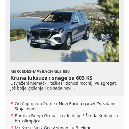
MERCEDES-MAYBACH GLS 680
Kruna luksuza i snage sa 603 KS
Osvježeni njemački "teškaš" donosi moćniji V8 agregat,
još bolje vješanje i do sada nevi...
Od Caprija do Pume
/
Novi Ford u garaži Zvezdane
Stojaković
Barlov i Bunjo Grupacija idu dalje
/
Škoda Kodiaq za
bh. olimpijca
Mreža se širi
/
Geely stigao i u Bijeljinu