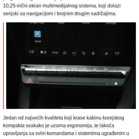
10,25-inčni ekran multimedijalnog sistema, koji dolazi
serijski sa navigacijom i brojnim drugim sadržajima.
Jedan od najvećih kvaliteta koji krase kabinu korejskog
kompakta svakako je uzorna ergonomija, te lakoća
upravljanja sa svim komandama i sistemima ugrađenim u