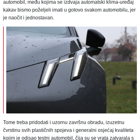
automobil, među kojima se izdvaja automatski klima-uređaj
kakav bismo poželjeli imati u gotovo svakom automobilu, jer
je naočit i jednostavan.
Tome treba pridodati i uzornu završnu obradu, izuzetnu
čvrstinu svih plastičnih spojeva i generalni osjećaj kvaliteta
kojim je odisao testni automobil, čija su se vrata zatvarala s