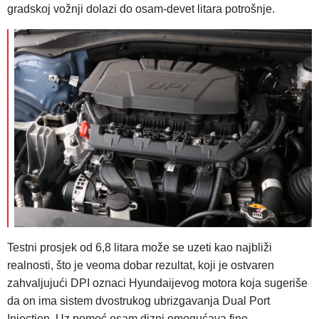
gradskoj vožnji dolazi do osam-devet litara potrošnje.
Testni prosjek od 6,8 litara može se uzeti kao najbliži
realnosti, što je veoma dobar rezultat, koji je ostvaren
zahvaljujući DPI oznaci Hyundaijevog motora koja sugeriše
da on ima sistem dvostrukog ubrizgavanja Dual Port
Injection. Uz pomoć osam dizni omogućava fino