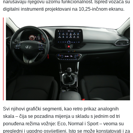
narušavaju njegovu uzornu funkcionalnost. Ispred vozača su
digitalni instrumenti projektovani na 10,25-inčnom ekranu.
Svi njihovi grafički segmenti, kao retro prikaz analognih
skala – čija se pozadina mijenja u skladu s jednim od tri
ponuđena režima vožnje: Eco, Normal i Sport – veoma su
pregledni i ugodno osvijetljeni. Isto se može konstatovati i za