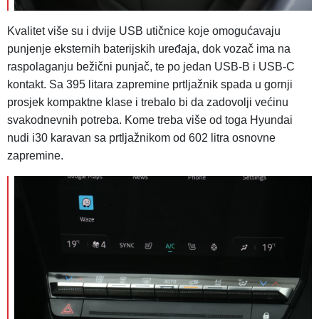
Kvalitet više su i dvije USB utičnice koje omogućavaju
punjenje eksternih baterijskih uređaja, dok vozač ima na
raspolaganju bežični punjač, te po jedan USB-B i USB-C
kontakt. Sa 395 litara zapremine prtljažnik spada u gornji
prosjek kompaktne klase i trebalo bi da zadovolji većinu
svakodnevnih potreba. Kome treba više od toga Hyundai
nudi i30 karavan sa prtljažnikom od 602 litra osnovne
zapremine.