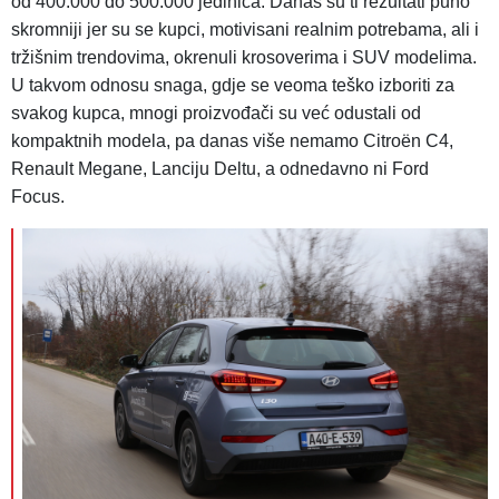
od 400.000 do 500.000 jedinica. Danas su ti rezultati puno
skromniji jer su se kupci, motivisani realnim potrebama, ali i
tržišnim trendovima, okrenuli krosoverima i SUV modelima.
U takvom odnosu snaga, gdje se veoma teško izboriti za
svakog kupca, mnogi proizvođači su već odustali od
kompaktnih modela, pa danas više nemamo Citroën C4,
Renault Megane, Lanciju Deltu, a odnedavno ni Ford
Focus.