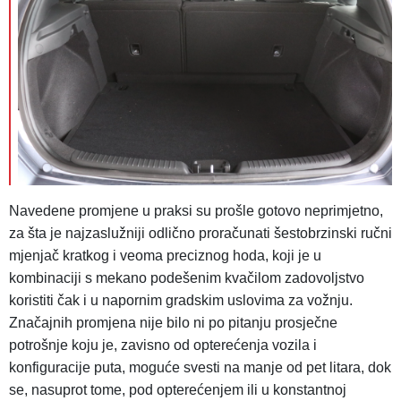
Navedene promjene u praksi su prošle gotovo neprimjetno,
za šta je najzaslužniji odlično proračunati šestobrzinski ručni
mjenjač kratkog i veoma preciznog hoda, koji je u
kombinaciji s mekano podešenim kvačilom zadovoljstvo
koristiti čak i u napornim gradskim uslovima za vožnju.
Značajnih promjena nije bilo ni po pitanju prosječne
potrošnje koju je, zavisno od opterećenja vozila i
konfiguracije puta, moguće svesti na manje od pet litara, dok
se, nasuprot tome, pod opterećenjem ili u konstantnoj