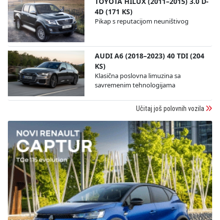
TOYOTA HILUX (2011–2015) 3.0 D-
4D (171 KS)
Pikap s reputacijom neuništivog
AUDI A6 (2018–2023) 40 TDI (204
KS)
Klasična poslovna limuzina sa
savremenim tehnologijama
Učitaj još polovnih vozila