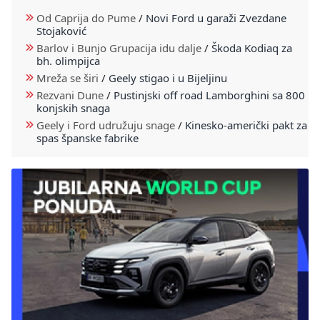
Od Caprija do Pume
/
Novi Ford u garaži Zvezdane
Stojaković
Barlov i Bunjo Grupacija idu dalje
/
Škoda Kodiaq za
bh. olimpijca
Mreža se širi
/
Geely stigao i u Bijeljinu
Rezvani Dune
/
Pustinjski off road Lamborghini sa 800
konjskih snaga
Geely i Ford udružuju snage
/
Kinesko-američki pakt za
spas španske fabrike