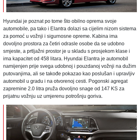
Hyundai je poznat po tome što obilno oprema svoje
automobile, pa tako i Elantra dolazi sa cijelim nizom sistema
za pomoć u vožnji i sigurnosne opreme. Kabina ima
dovoljno prostora za četiri odrasle osobe da se udobno
smjeste, a prtljažni prostor je u skladu s prosjekom klase i
ima kapacitet od 458 litara. Hyundai Elantra je automobil
namijenjen prije svega udobnoj i pouzdanoj vožnji na dužim
putovanjima, ali se takođe pokazao kao poslušan i upravljiv
automobil u gradu i na otvorenoj cesti. Pogonski agregat
zapremine 2.0 litra pruža dovoljno snage od 147 KS za
prijatnu vožnju uz umjerenu potrošnju goriva.