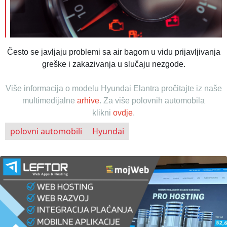
Često se javljaju problemi sa air bagom u vidu prijavljivanja
greške i zakazivanja u slučaju nezgode.
Više informacija o modelu Hyundai Elantra pročitajte iz naše
multimedijalne
arhive
.
Za više polovnih automobila
klikni
ovdje
.
polovni automobili
Hyundai