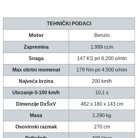
TEHNIČKI PODACI
Motor
Benzin
Zapremina
1.999 ccm
Snaga
147
KS pri 6.200
o/min
Max obrtni m
omenat
179
Nm pri 4.500
o/min
Najveća brzina
200 km/h
Ubrzanje 0-100 km/h
10,1 s
Dimenzije DxŠxV
462
x 180 x 143
cm
Masa
1.290
kg
Osovinski razmak
270 cm