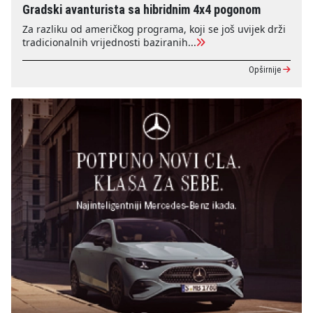
Gradski avanturista sa hibridnim 4x4 pogonom
Za razliku od američkog programa, koji se još uvijek drži
tradicionalnih vrijednosti baziranih...
Opširnije