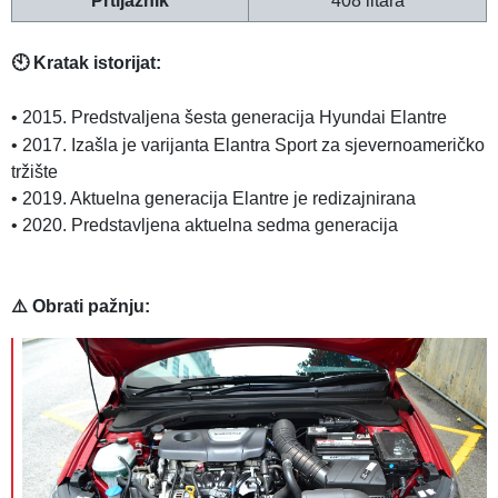
Prtljažnik
408 litara
🕙 Kratak istorijat:
•
2015. Predstvaljena šesta generacija Hyundai Elantre
•
2017. Izašla je varijanta Elantra Sport za sjevernoameričko
tržište
•
2019. Aktuelna generacija Elantre je redizajnirana
•
2020. Predstavljena aktuelna sedma generacija
⚠️ Obrati pažnju: