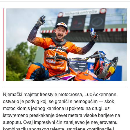
Njemački majstor freestyle motocrossa, Luc Ackermann,
ostvario je podvig koji se graniči s nemogućim — skok
motociklom s jednog kamiona u pokretu na drugi, uz
istovremeno preskakanje devet metara visoke barijere na
autoputu. Ovaj impresivni čin zahtijevao je nevjerovatnu
kombinaciju sportskog talenta, savršene koordinacije i