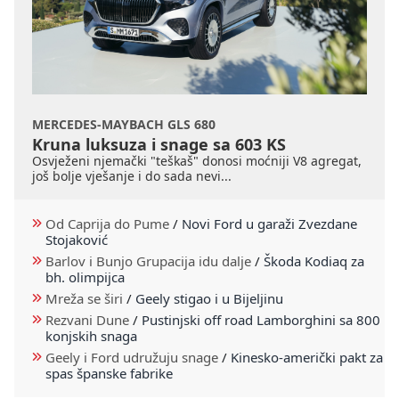
MERCEDES-MAYBACH GLS 680
Kruna luksuza i snage sa 603 KS
Osvježeni njemački "teškaš" donosi moćniji V8 agregat,
još bolje vješanje i do sada nevi...
Od Caprija do Pume
/
Novi Ford u garaži Zvezdane
Stojaković
Barlov i Bunjo Grupacija idu dalje
/
Škoda Kodiaq za
bh. olimpijca
Mreža se širi
/
Geely stigao i u Bijeljinu
Rezvani Dune
/
Pustinjski off road Lamborghini sa 800
konjskih snaga
Geely i Ford udružuju snage
/
Kinesko-američki pakt za
spas španske fabrike