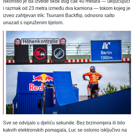
iskoristio je da izvede skok dug čak 40 metara — uključujući
i razmak od 23 metra između dva kamiona — tokom kojeg je
izveo zahtjevan trik: Tsunami Backflip, odnosno salto
unazad s ispruženim tijelom.
Sve se odvijalo u djeliću sekunde. Bez brzinomjera ili bilo
kakvih elektronskih pomagala, Luc se oslonio isključivo na