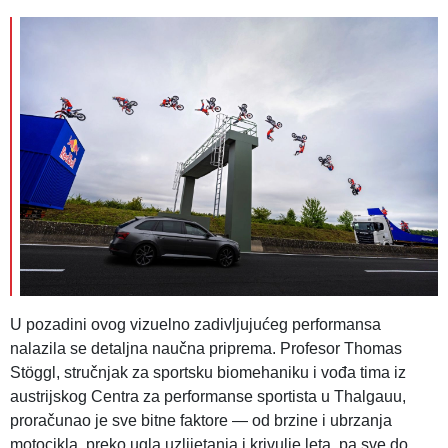
U pozadini ovog vizuelno zadivljujućeg performansa
nalazila se detaljna naučna priprema. Profesor Thomas
Stöggl, stručnjak za sportsku biomehaniku i vođa tima iz
austrijskog Centra za performanse sportista u Thalgauu,
proračunao je sve bitne faktore — od brzine i ubrzanja
motocikla, preko ugla uzlijetanja i krivulje leta, pa sve do