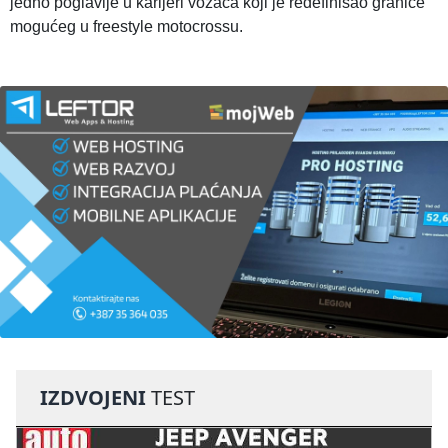
jedno poglavlje u karijeri vozača koji je redefinisao granice
mogućeg u freestyle motocrossu.
IZDVOJENI
TEST