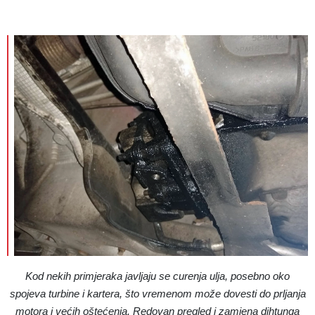
Kod nekih primjeraka javljaju se curenja ulja, posebno oko
spojeva turbine i kartera, što vremenom može dovesti do prljanja
motora i većih oštećenja. Redovan pregled i zamjena dihtunga