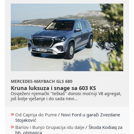
MERCEDES-MAYBACH GLS 680
Kruna luksuza i snage sa 603 KS
Osvježeni njemački "teškaš" donosi moćniji V8 agregat,
još bolje vješanje i do sada nevi...
Od Caprija do Pume
/
Novi Ford u garaži Zvezdane
Stojaković
Barlov i Bunjo Grupacija idu dalje
/
Škoda Kodiaq za
bh. olimpijca