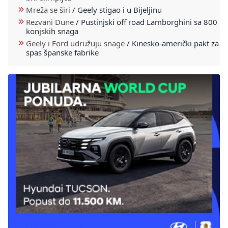
Mreža se širi
/
Geely stigao i u Bijeljinu
Rezvani Dune
/
Pustinjski off road Lamborghini sa 800
konjskih snaga
Geely i Ford udružuju snage
/
Kinesko-američki pakt za
spas španske fabrike