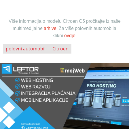
Više informacija o modelu Citroen C5 pročitajte iz naše
multimedijalne
arhive
.
Za više polovnih automobila
klikni
ovdje
.
polovni automobili
Citroen