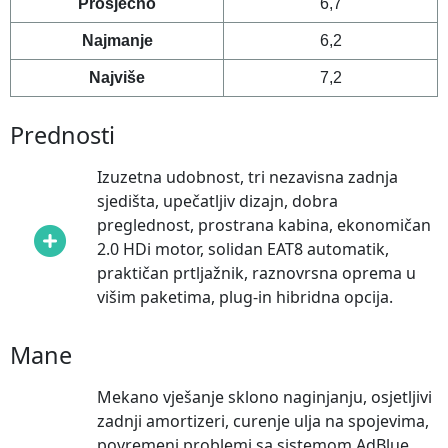
Prosječno
6,7
Najmanje
6,2
Najviše
7,2
Prednosti
Izuzetna udobnost, tri nezavisna zadnja
sjedišta, upečatljiv dizajn, dobra
preglednost, prostrana kabina, ekonomičan
2.0 HDi motor, solidan EAT8 automatik,
praktičan prtljažnik, raznovrsna oprema u
višim paketima, plug-in hibridna opcija.
Mane
Mekano vješanje sklono naginjanju, osjetljivi
zadnji amortizeri, curenje ulja na spojevima,
povremeni problemi sa sistemom AdBlue,