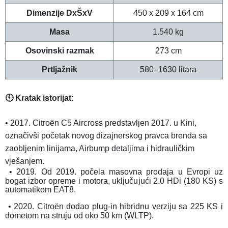
Dimenzije DxŠxV
450 x 209 x 164 cm
Masa
1.540 kg
Osovinski razmak
273 cm
Prtljažnik
580–1630
litara
🕙 Kratak istorijat:
•
2017. Citroën C5 Aircross predstavljen 2017. u Kini,
označivši početak novog dizajnerskog pravca brenda sa
zaobljenim linijama, Airbump detaljima i hidrauličkim
vješanjem.
•
2019. Od 2019. počela masovna prodaja u Evropi uz
bogat izbor opreme i motora, uključujući 2.0 HDi (180 KS) s
automatikom EAT8.
•
2020. Citroën dodao plug-in hibridnu verziju sa 225 KS i
dometom na struju od oko 50 km (WLTP).