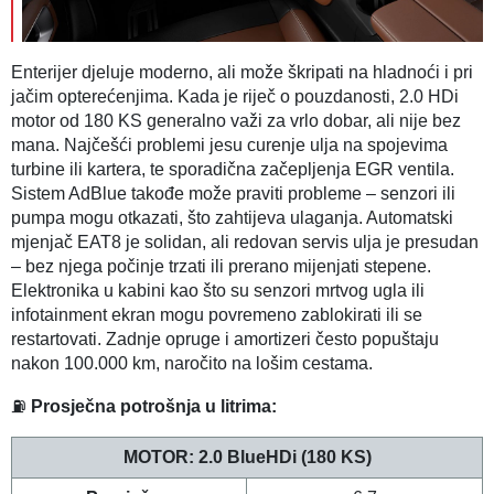
Enterijer djeluje moderno, ali može škripati na hladnoći i pri
jačim opterećenjima. Kada je riječ o pouzdanosti, 2.0 HDi
motor od 180 KS generalno važi za vrlo dobar, ali nije bez
mana. Najčešći problemi jesu curenje ulja na spojevima
turbine ili kartera, te sporadična začepljenja EGR ventila.
Sistem AdBlue takođe može praviti probleme – senzori ili
pumpa mogu otkazati, što zahtijeva ulaganja. Automatski
mjenjač EAT8 je solidan, ali redovan servis ulja je presudan
– bez njega počinje trzati ili prerano mijenjati stepene.
Elektronika u kabini kao što su senzori mrtvog ugla ili
infotainment ekran mogu povremeno zablokirati ili se
restartovati. Zadnje opruge i amortizeri često popuštaju
nakon 100.000 km, naročito na lošim cestama.
⛽
Prosječna potrošnja u litrima:
MOTOR:
2.0 BlueHDi (180 KS)