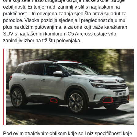
one koji žele nešto drugačije od „njemačke školeˮ stroge
ozbiljnosti. Enterijer nudi zanimljiv stil s naglaskom na
praktičnost – tri odvojena zadnja sjedišta pravi su adut za
porodice. Visoka pozicija sjedenja i preglednost daju mu
plus na dužim putovanjima, a za one koji traže karakteran
SUV s naglašenim komforom C5 Aircross ostaje vrlo
zanimljiv izbor na tržištu polovnjaka.
Pod ovim atraktivnim oblikom krije se i niz specifičnosti koje