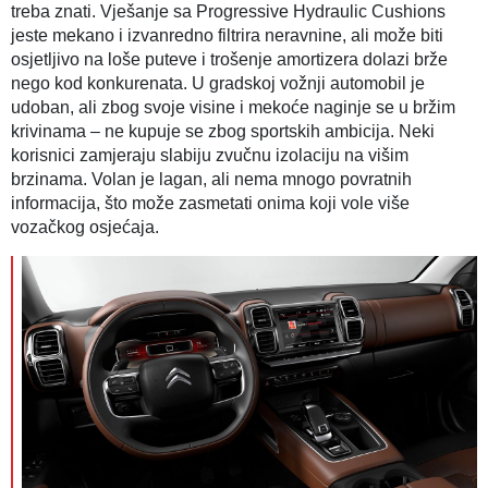
treba znati. Vješanje sa Progressive Hydraulic Cushions
jeste mekano i izvanredno filtrira neravnine, ali može biti
osjetljivo na loše puteve i trošenje amortizera dolazi brže
nego kod konkurenata. U gradskoj vožnji automobil je
udoban, ali zbog svoje visine i mekoće naginje se u bržim
krivinama – ne kupuje se zbog sportskih ambicija. Neki
korisnici zamjeraju slabiju zvučnu izolaciju na višim
brzinama. Volan je lagan, ali nema mnogo povratnih
informacija, što može zasmetati onima koji vole više
vozačkog osjećaja.