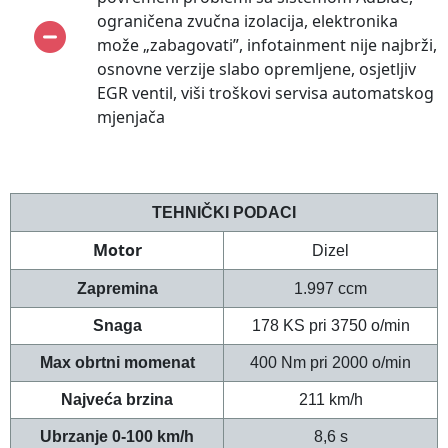
ograničena zvučna izolacija, elektronika
može „zabagovati”, infotainment nije najbrži,
osnovne verzije slabo opremljene, osjetljiv
EGR ventil, viši troškovi servisa automatskog
mjenjača
TEHNIČKI PODACI
Motor
Dizel
Zapremina
1.997 ccm
Snaga
178 KS pri 3750 o/min
Max obrtni m
omenat
400 Nm pri 2000
o/min
Najveća brzina
211 km/h
Ubrzanje 0-100 km/h
8,6 s