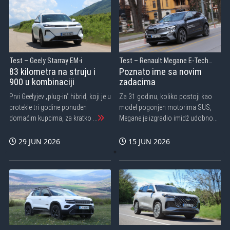
Test – Geely Starray EM-i
Test – Renault Megane E-Tech
Electric
83 kilometra na struju i
Poznato ime sa novim
900 u kombinaciji
zadacima
Prvi Geelyjev „plug-in” hibrid, koji je u
Za 31 godinu, koliko postoji kao
protekle tri godine ponuđen
model pogonjen motorima SUS,
domaćim kupcima, za kratko ...
Megane je izgradio imidž udobnog,
č...
29 JUN 2026
15 JUN 2026