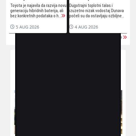
Toyota je najavila da razvija novu
Dugotrajni toplotni talas i
generaciju hibridnih baterija, ali
izuzetno nizak vodostaj Dunava
bez konkretnih podataka o h...
počeli su da ostavljaju ozbiljne
poslj...
5 AUG 2026
4 AUG 2026
Učitaj još vijesti iz arhive