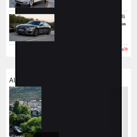
Audi A6 (2018–2023) 40 TDI (204 KS)
Klasična poslovna limuzina sa savremenim
tehnologijama
Učitaj još polovnih vozila
AUTO MOTO SPORT