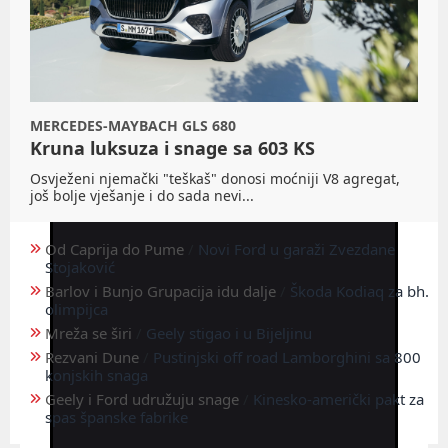
MERCEDES-MAYBACH GLS 680
Kruna luksuza i snage sa 603 KS
Osvježeni njemački "teškaš" donosi moćniji V8 agregat,
još bolje vješanje i do sada nevi...
Od Caprija do Pume
/
Novi Ford u garaži Zvezdane
Stojaković
Barlov i Bunjo Grupacija idu dalje
/
Škoda Kodiaq za bh.
olimpijca
Mreža se širi
/
Geely stigao i u Bijeljinu
Rezvani Dune
/
Pustinjski off road Lamborghini sa 800
konjskih snaga
Geely i Ford udružuju snage
/
Kinesko-američki pakt za
spas španske fabrike