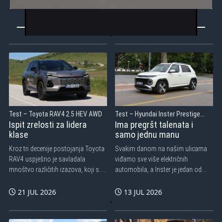
Test – Toyota RAV4 2.5 HEV AWD
Test – Hyundai Inster Prestige
Electric 2WD
Ispit zrelosti za lidera
Ima pregršt talenata i
klase
samo jednu manu
Kroz tri decenije postojanja Toyota
Svakim danom na našim ulicama
RAV4 uspješno je savladala
viđamo sve više električnih
mnoštvo različitih izazova, koji s...
automobila, a Inster je jedan od
onih k...
21 JUL 2026
13 JUL 2026