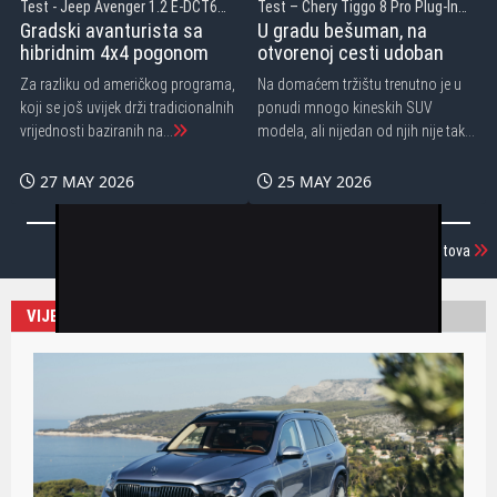
Test - Jeep Avenger 1.2 E-DCT6
Test – Chery Tiggo 8 Pro Plug-In
MHEV
Hybrid
Gradski avanturista sa
U gradu bešuman, na
hibridnim 4x4 pogonom
otvorenoj cesti udoban
Za razliku od američkog programa,
Na domaćem tržištu trenutno je u
koji se još uvijek drži tradicionalnih
ponudi mnogo kineskih SUV
vrijednosti baziranih na...
modela, ali nijedan od njih nije tako
...
27 MAY 2026
25 MAY 2026
Učitaj još testova
VIJESTI
TESTOVI
POLOVNJACI
SPORT