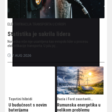
ELEKTRIFIKACIJA TRANSPORTA U EVROPI
Statistika je sakrila lidera
Norveška više nije usamljena kao evropski lider u procesu
elektrifikacije transporta. U julu joj ...
7 AUG 2026
Toyotini hibridi
Dacia i Ford zaustavili
proizvodnju
U budućnost s novim
Rumunska energetika u
baterijama
velikom problemu