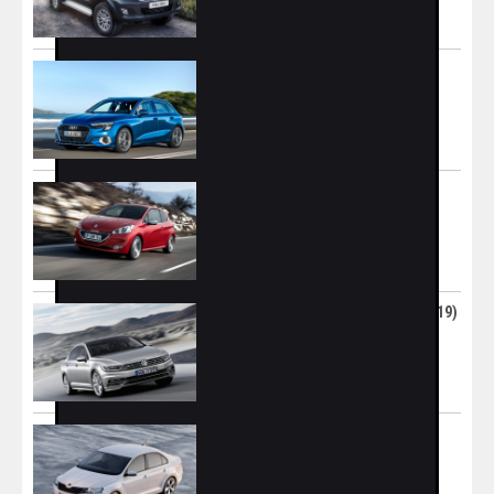
Audi A3 Sportback (2020–2024)
Luksuzni predvodnik „golf” klase
Peugeot 208 GTi (2012–2015)
Sportsko srce u malom pakovanju
Volkswagen Passat (B8) (2014–2019)
Kralj klase i gospodar dugih putovanja
Škoda Rapid (2012–2017)
Skroman, ali praktičan i vrijedan