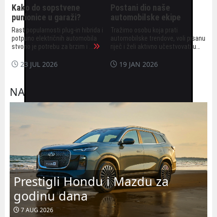
Kako do sopstvene
Postani dio naše
punionice u garaži?
automobilske ekipe
Rast popularnosti plug-in hibrida i
Tražimo osobu koja prati
potpuno električnih automobila
automobilske trendove, voli pisanu
stvorio je potrebu za brzim i ...
riječ i želi aktivno učestvovati u
kr...
23 JUL 2026
19 JAN 2026
NAJNOVIJE VIJESTI
Prestigli Hondu i Mazdu za
godinu dana
7 AUG 2026