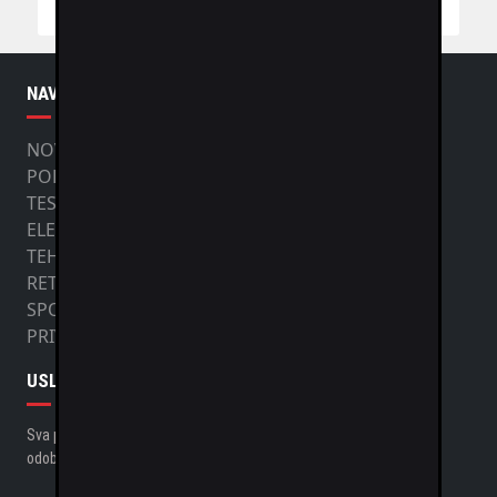
NAVIGACIJA
NOVI AUTOMOBILI
POLOVNI AUTOMOBILI
TESTOVI
ELEKTRO
TEHNOLOGIJA
RETRO
SPORT
PRIVREDNA VOZILA
USLOVI KORIŠTENJA
Sva prava zadržana. Nije dozvoljeno preuzimanje sadržaja, bez
odobrenja izdavača, World Of Speed d.o.o.