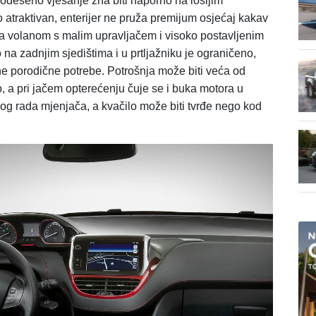
 podešeno vješanje zna biti naporno na lošijim
o atraktivan, enterijer ne pruža premijum osjećaj kakav
za volanom s malim upravljačem i visoko postavljenim
 na zadnjim sjedištima i u prtljažniku je ograničeno,
e porodične potrebe. Potrošnja može biti veća od
 a pri jačem opterećenju čuje se i buka motora u
nog rada mjenjača, a kvačilo može biti tvrđe nego kod