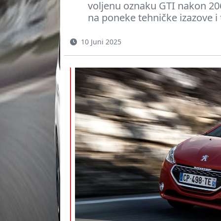
voljenu oznaku GTI nakon 206
na poneke tehničke izazove i 
10 Juni 2025