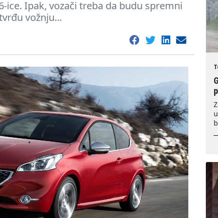
-ice. Ipak, vozači treba da budu spremni
tvrđu vožnju...
T
G
Z
u
b