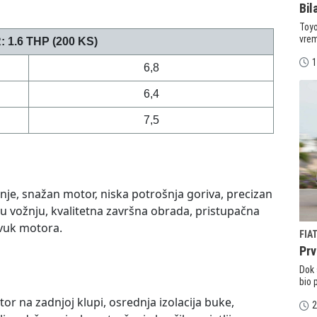
Bil
Toyo
vrem
:
1.6 THP (200 KS)
1
6,8
6,4
7,5
anje, snažan motor, niska potrošnja goriva, precizan
 vožnju, kvalitetna završna obrada, pristupačna
vuk motora.
FIA
Prv
Dok 
bio 
or na zadnjoj klupi, osrednja izolacija buke,
2