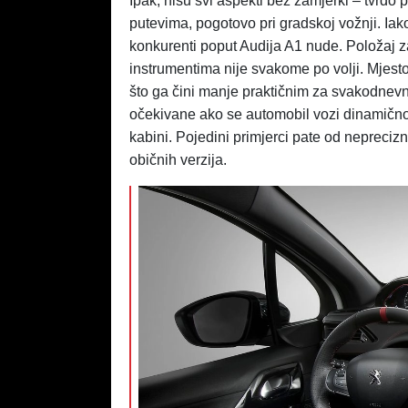
Ipak, nisu svi aspekti bez zamjerki – tvrdo
putevima, pogotovo pri gradskoj vožnji. Iak
konkurenti poput Audija A1 nude. Položaj 
instrumentima nije svakome po volji. Mjesto
što ga čini manje praktičnim za svakodnevn
očekivane ako se automobil vozi dinamično,
kabini. Pojedini primjerci pate od nepreciz
običnih verzija.