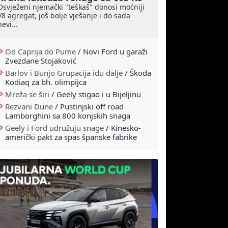
Osvježeni njemački "teškaš" donosi moćniji
V8 agregat, još bolje vješanje i do sada
nevi...
Od Caprija do Pume
/
Novi Ford u garaži
Zvezdane Stojaković
Barlov i Bunjo Grupacija idu dalje
/
Škoda
Kodiaq za bh. olimpijca
Mreža se širi
/
Geely stigao i u Bijeljinu
Rezvani Dune
/
Pustinjski off road
Lamborghini sa 800 konjskih snaga
Geely i Ford udružuju snage
/
Kinesko-
američki pakt za spas španske fabrike