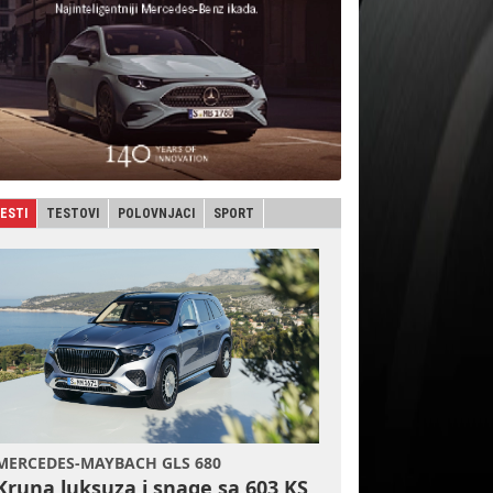
JESTI
TESTOVI
POLOVNJACI
SPORT
MERCEDES-MAYBACH GLS 680
Kruna luksuza i snage sa 603 KS