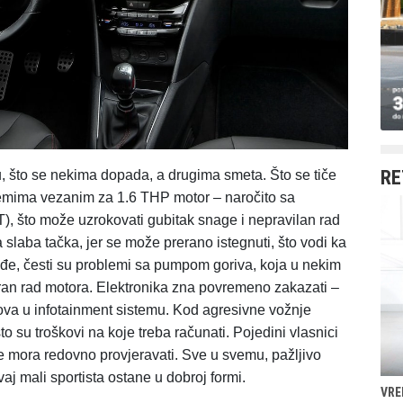
RE
 što se nekima dopada, a drugima smeta. Što se tiče
emima vezanim za 1.6 THP motor – naročito sa
T), što može uzrokovati gubitak snage i nepravilan rad
slaba tačka, jer se može prerano istegnuti, što vodi ka
e, česti su problemi sa pumpom goriva, koja u nekim
eran rad motora. Elektronika zna povremeno zakazati –
ova u infotainment sistemu. Kod agresivne vožnje
to su troškovi na koje treba računati. Pojedini vlasnici
to se mora redovno provjeravati. Sve u svemu, pažljivo
aj mali sportista ostane u dobroj formi.
VRE