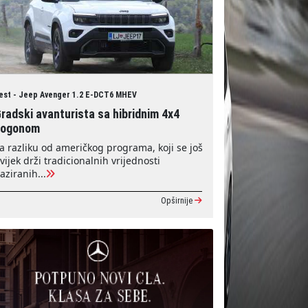
est - Jeep Avenger 1.2 E-DCT6 MHEV
radski avanturista sa hibridnim 4x4
pogonom
a razliku od američkog programa, koji se još
vijek drži tradicionalnih vrijednosti
aziranih...
Opširnije