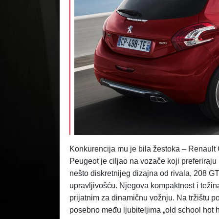
Konkurencija mu je bila žestoka – Renault
Peugeot je ciljao na vozače koji preferiraju
nešto diskretnijeg dizajna od rivala, 208 G
upravljivošću. Njegova kompaktnost i težina
prijatnim za dinamičnu vožnju. Na tržištu p
posebno među ljubiteljima „old school hot ha