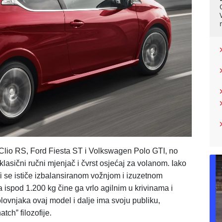
 Clio RS, Ford Fiesta ST i Volkswagen Polo GTI, no
 klasični ručni mjenjač i čvrst osjećaj za volanom. Iako
Ti se ističe izbalansiranom vožnjom i izuzetnom
 ispod 1.200 kg čine ga vrlo agilnim u krivinama i
olovnjaka ovaj model i dalje ima svoju publiku,
tchˮ filozofije.