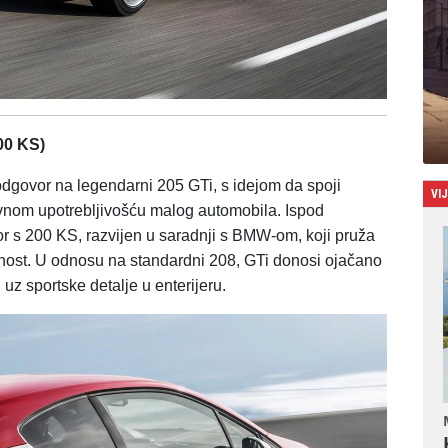
00 KS)
dgovor na legendarni 205 GTi, s idejom da spoji
VI
vnom upotrebljivošću malog automobila. Ispod
r s 200 KS, razvijen u saradnji s BMW-om, koji pruža
čnost. U odnosu na standardni 208, GTi donosi ojačano
, uz sportske detalje u enterijeru.