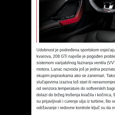
Udobnost je podređena sportskom osjećaju,
kvarova, 208 GTi najviše je pogođen probl
sistemom varijabilnog faziranja ventila (VV
motora. Lanac razvoda još je jedna poznata 
skupim popravkama ako se zanemari. Takođ
slučajevima izaziva loš start ili neravnomj
od senzora temperature do softverskih bag
dolazi do bržeg trošenja kvačila i kočnica, š
su prijavljivali i curenje ulja iz turbine, š
održavanje i redovne kontrole ključ su da ov