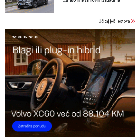
Poznato ime sa novim zadacima
Učitaj još testova