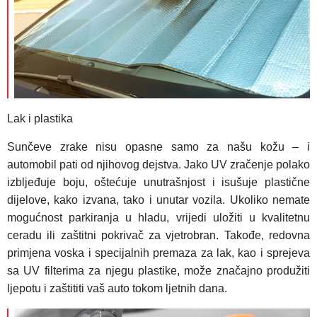
Lak i plastika
Sunčeve zrake nisu opasne samo za našu kožu – i
automobil pati od njihovog dejstva. Jako UV zračenje polako
izbljeđuje boju, oštećuje unutrašnjost i isušuje plastične
dijelove, kako izvana, tako i unutar vozila. Ukoliko nemate
mogućnost parkiranja u hladu, vrijedi uložiti u kvalitetnu
ceradu ili zaštitni pokrivač za vjetrobran. Takođe, redovna
primjena voska i specijalnih premaza za lak, kao i sprejeva
sa UV filterima za njegu plastike, može značajno produžiti
ljepotu i zaštititi vaš auto tokom ljetnih dana.