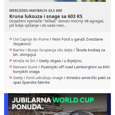
MERCEDES-MAYBACH GLS 680
Kruna luksuza i snage sa 603 KS
Osvježeni njemački "teškaš" donosi moćniji V8 agregat,
još bolje vješanje i do sada nevi...
Od Caprija do Pume
/
Novi Ford u garaži Zvezdane
Stojaković
Barlov i Bunjo Grupacija idu dalje
/
Škoda Kodiaq za
bh. olimpijca
Mreža se širi
/
Geely stigao i u Bijeljinu
Rezvani Dune
/
Pustinjski off road Lamborghini sa 800
konjskih snaga
Geely i Ford udružuju snage
/
Kinesko-američki pakt za
spas španske fabrike