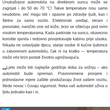
Unutrašnjost automobila na direktnom suncu može se
zagrijati i do 50 do 70 °C! Takve temperature nisu samo
neudobne, već mogu biti i opasne po zdravlje ljudi, kao i
štetne za samo vozilo. Elektronski uređaji, ekrani i
presvlake, naročito one od kože, brzo se oštećuju pod ovim
visokim temperaturama. Kada parkirate na suncu, obavezno
koristite sjenila i redovno provjetravajte kabinu prije ulaska.
Nikada ne ostavljajte djecu, starije osobe ili kućne ljubimce
u zatvorenom automobilu, čak ni na kratko — temperatura
može vrlo brzo postati životno ugrožavajuća.
Ljeto može biti najlepše godišnje doba za vožnju – ako
automobil bude spreman. Pravovremene provjere i
jednostavne mjere zaštite produžavaju život vašem vozilu,
štede novac i čuvaju sigurnost. Neka vaš automobil uživa u
ljetu jednako kao i vi.