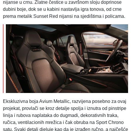
nijanse u crnu. Zlatne čestice u završnom sloju doprinose
dubini boje, dok se u kabini nastavlja igra tonova, od crne
prema metalik Sunset Red nijansi na sjedištima i policama.
Ekskluzivna boja Avium Metallic, razvijena posebno za ovaj
projekat, provlači se kroz detalje spolja i iznutra od pinstripe
linija i rubova naplataka do dugmadi, dekorativnih traka,
ručica, ventilacionih mrežica i čak obruba na Sport Chrono
satu. Svaki detalj djeluje kao da je izrađen ručno, a najčešće