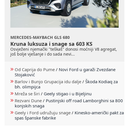
MERCEDES-MAYBACH GLS 680
Kruna luksuza i snage sa 603 KS
Osvježeni njemački "teškaš" donosi moćniji V8 agregat,
još bolje vješanje i do sada nevi...
Od Caprija do Pume
/
Novi Ford u garaži Zvezdane
Stojaković
Barlov i Bunjo Grupacija idu dalje
/
Škoda Kodiaq za
bh. olimpijca
Mreža se širi
/
Geely stigao i u Bijeljinu
Rezvani Dune
/
Pustinjski off road Lamborghini sa 800
konjskih snaga
Geely i Ford udružuju snage
/
Kinesko-američki pakt za
spas španske fabrike