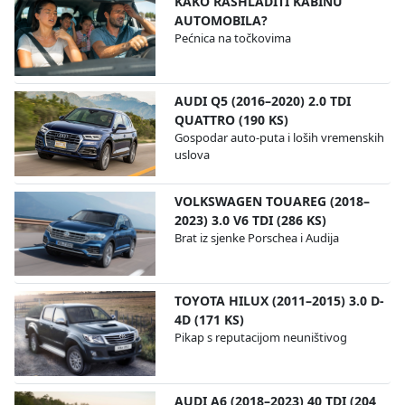
KAKO RASHLADITI KABINU
AUTOMOBILA?
Pećnica na točkovima
AUDI Q5 (2016–2020) 2.0 TDI
QUATTRO (190 KS)
Gospodar auto-puta i loših vremenskih
uslova
VOLKSWAGEN TOUAREG (2018–
2023) 3.0 V6 TDI (286 KS)
Brat iz sjenke Porschea i Audija
TOYOTA HILUX (2011–2015) 3.0 D-
4D (171 KS)
Pikap s reputacijom neuništivog
AUDI A6 (2018–2023) 40 TDI (204