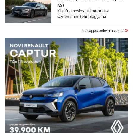
KS)
Klasična poslovna limuzina sa
savremenim tehnologijama
Učitaj još polovnih vozila