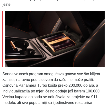
jeste.
Sonderwunsch program omogućava gotovo sve što klijent
zamisli, naravno pod uslovom da račun to može pratiti.
Osnovna Panamera Turbo košta preko 200.000 dolara, a
individualizacija po mjeri često dodaje još barem 100.000.
Većina kupaca do sada se odlučivala za projekte na 911
modelu, ali sve popularniji su i jedinstveno restaurirani