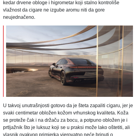
kedar drvene obloge i higrometar koji stalno kontroliše
vlažnost da cigare ne izgube aromu niti da gore
neujednačeno.
U takvoj unutrašnjosti gotovo da je šteta zapaliti cigaru, jer je
svaki centimetar obložen kožom vrhunskog kvaliteta. Koža
se proteže čak i na držaču za bocu, a potpuno obložen je i
prtljažnik što je luksuz koji se u praksi može lako oštetiti, ali
vlasnik ovakvog primjerka vjerovatno neće brinuti o