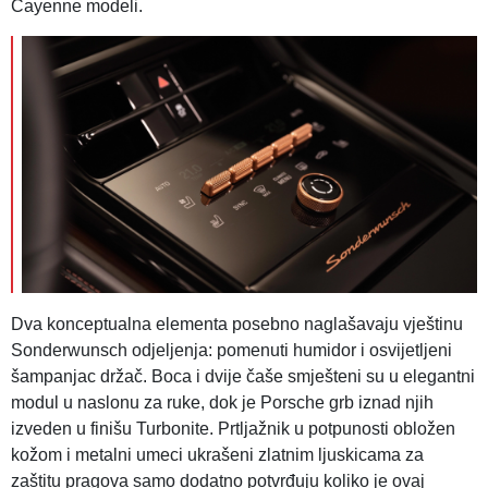
Cayenne modeli.
Dva konceptualna elementa posebno naglašavaju vještinu
Sonderwunsch odjeljenja: pomenuti humidor i osvijetljeni
šampanjac držač. Boca i dvije čaše smješteni su u elegantni
modul u naslonu za ruke, dok je Porsche grb iznad njih
izveden u finišu Turbonite. Prtljažnik u potpunosti obložen
kožom i metalni umeci ukrašeni zlatnim ljuskicama za
zaštitu pragova samo dodatno potvrđuju koliko je ovaj