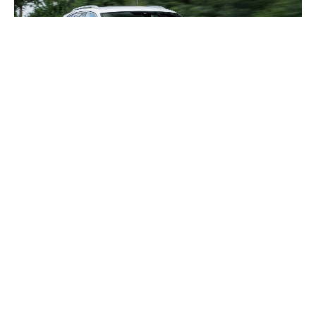
VW TIGUAN (2016–2020)
ZA ONE KOJIMA JE GOLF MALI
Druga generacija modela Tiguan temelji se na platformi Golfa 7, što
znači da sve ono št...
NAVIGACIJA
NOVI AUTOMOBILI