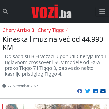
Chery Arrizo 8 i Chery Tiggo 4
Kineska limuzina već od 44.990
KM
Do sada su BiH vozači u ponudi Cheryja imali
uglavnom crossover i SUV modele od FX-a,
preko Tiggo 7 i Tiggo 8, pa sve do nešto
kasnije pristiglog Tiggo 4...
27 Novembar 2025