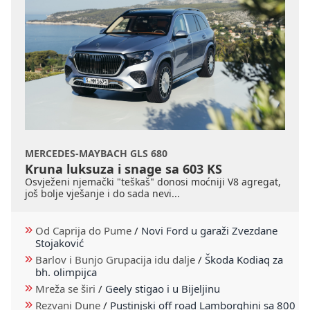
MERCEDES-MAYBACH GLS 680
Kruna luksuza i snage sa 603 KS
Osvježeni njemački "teškaš" donosi moćniji V8 agregat,
još bolje vješanje i do sada nevi...
Od Caprija do Pume
/
Novi Ford u garaži Zvezdane
Stojaković
Barlov i Bunjo Grupacija idu dalje
/
Škoda Kodiaq za
bh. olimpijca
Mreža se širi
/
Geely stigao i u Bijeljinu
Rezvani Dune
/
Pustinjski off road Lamborghini sa 800