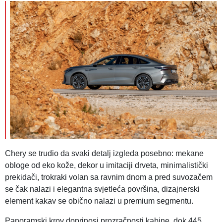
Chery se trudio da svaki detalj izgleda posebno: mekane
obloge od eko kože, dekor u imitaciji drveta, minimalistički
prekidači, trokraki volan sa ravnim dnom a pred suvozačem
se čak nalazi i elegantna svjetleća površina, dizajnerski
element kakav se obično nalazi u premium segmentu.
Panoramski krov doprinosi prozračnosti kabine, dok 445