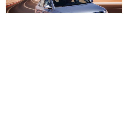
VOLKSWAGEN PASSAT B6 (2006–2010)
DOBRO POZNATI I VRLO POUZDAN „NIJEMAC“
Passat B6 na tržištu se pojavljuje 2006. godine, sa sobom donosi veliki
izbor pogonskih...