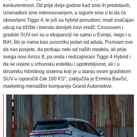
konkurentnost. Od prije dvije godine kad smo ih predstavili,
iznenađeni smo interesovanjem, a sigurni smo u to da će
obnovljeni Tiggo 4, te još sa hybrid ponudom, imati značajan
uticaj na tržište i brendu donijeti novi imidž. Crossoveri i
gradski SUV-ovi su u ekspanziji ne samo u Evropi, nego i u
BiH, što je nama kao uvozniku jedan od aduta. Pozivam sve
da nas posjete, da probaju neki od naših modela, ali prije
svega novi Arrizo 8, pa onda i redizajnirani Tiggo 4 Hybrid i
da se uvjere u vrhunsku estetiku i upotrebljivost, ali i u
dinamiku hibridnog sistema koji je u stanju ovom gradskom
SUV-u isporučiti čak 160 KS“, zaključila je Ermina Bavčić,
marketing menadžer kompanije Grand Automotive.