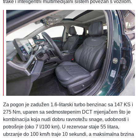
trake i inteligentni multimedijalni sistem povezan s vozilom.
Za pogon je zadužen 1.6-litarski turbo benzinac sa 147 KS i
275 Nm, uparen sa sedmostepenim DCT mjenjačem što je
kombinacija koja nudi dobru ravnotežu snage, udobnosti i
potrošnje (oko 7 l/100 km). U rezervoar staje 55 litara,
ubrzanje do 100 km/h traje 10 sekundi, a maksimalna brzina