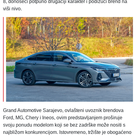
8, donoseći potpuno drugačiji karakter i podižući brend na
viši nivo.
Grand Automotive Sarajevo, ovlašteni uvoznik brendova
Ford, MG, Chery i Ineos, ovim predstavljanjem proširuje
svoju ponudu modelom koji se bez zadrške može nositi s
najbližom konkurencijom. Istovremeno, tržište je obogaćeno