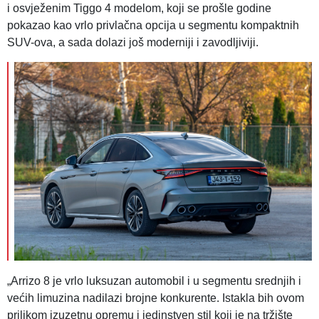
i osvježenim Tiggo 4 modelom, koji se prošle godine
pokazao kao vrlo privlačna opcija u segmentu kompaktnih
SUV-ova, a sada dolazi još moderniji i zavodljiviji.
„Arrizo 8 je vrlo luksuzan automobil i u segmentu srednjih i
većih limuzina nadilazi brojne konkurente. Istakla bih ovom
prilikom izuzetnu opremu i jedinstven stil koji je na tržište