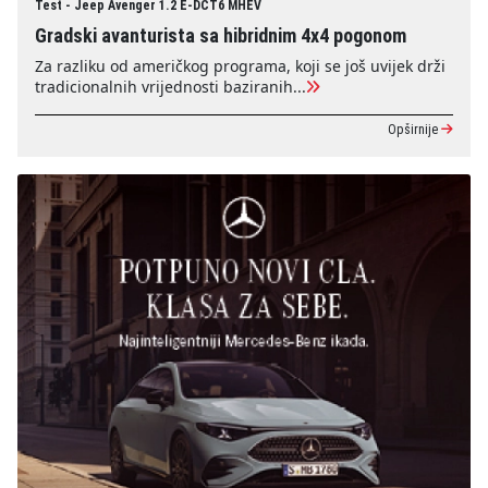
Test - Jeep Avenger 1.2 E-DCT6 MHEV
Gradski avanturista sa hibridnim 4x4 pogonom
Za razliku od američkog programa, koji se još uvijek drži
tradicionalnih vrijednosti baziranih...
Opširnije