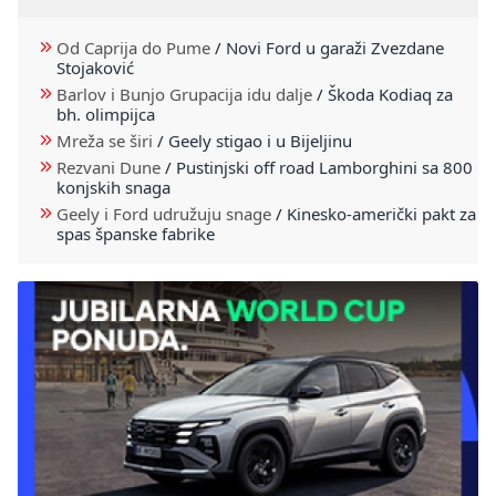
Od Caprija do Pume
/
Novi Ford u garaži Zvezdane
Stojaković
Barlov i Bunjo Grupacija idu dalje
/
Škoda Kodiaq za
bh. olimpijca
Mreža se širi
/
Geely stigao i u Bijeljinu
Rezvani Dune
/
Pustinjski off road Lamborghini sa 800
konjskih snaga
Geely i Ford udružuju snage
/
Kinesko-američki pakt za
spas španske fabrike