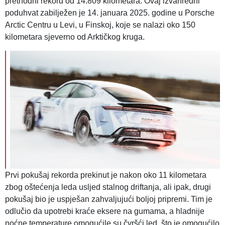
prethodni rekord od 14.809 kilometara. Ovaj izvanredni
poduhvat zabilježen je 14. januara 2025. godine u Porsche
Arctic Centru u Levi, u Finskoj, koje se nalazi oko 150
kilometara sjeverno od Arktičkog kruga.
Prvi pokušaj rekorda prekinut je nakon oko 11 kilometara
zbog oštećenja leda usljed stalnog driftanja, ali ipak, drugi
pokušaj bio je uspješan zahvaljujući boljoj pripremi. Tim je
odlučio da upotrebi kraće eksere na gumama, a hladnije
noćne temperature omogućile su čvršći led, što je omogućilo