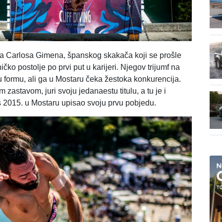
na Carlosa Gimena, španskog skakača koji se prošle
o postolje po prvi put u karijeri. Njegov trijumf na
čnu formu, ali ga u Mostaru čeka žestoka konkurencija.
astavom, juri svoju jedanaestu titulu, a tu je i
oš 2015. u Mostaru upisao svoju prvu pobjedu.