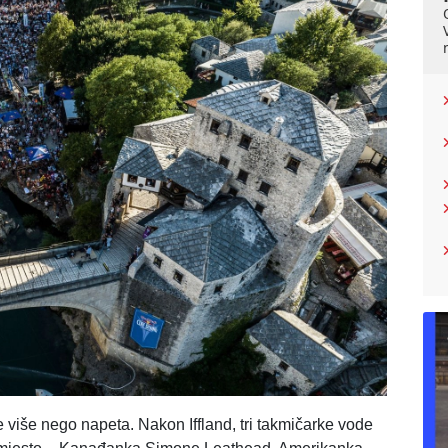
je više nego napeta. Nakon Iffland, tri takmičarke vode