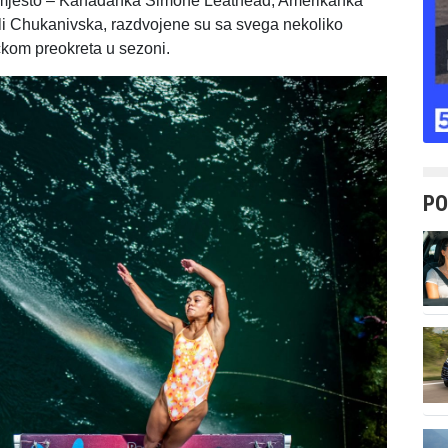
e mjesto – Kanađanka Simone Leathead, Amerikanka
lli Chukanivska, razdvojene su sa svega nekoliko
čkom preokreta u sezoni.
PO