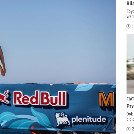
Bil
Toyo
vrem
1
FIA
Prv
Dok 
bio 
2