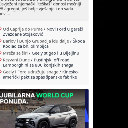
Osvježeni njemački "teškaš" donosi moćniji
V8 agregat, još bolje vješanje i do sada
nevi...
Od Caprija do Pume
/
Novi Ford u garaži
Zvezdane Stojaković
Barlov i Bunjo Grupacija idu dalje
/
Škoda
Kodiaq za bh. olimpijca
Mreža se širi
/
Geely stigao i u Bijeljinu
Rezvani Dune
/
Pustinjski off road
Lamborghini sa 800 konjskih snaga
Geely i Ford udružuju snage
/
Kinesko-
američki pakt za spas španske fabrike