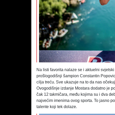
Na listi favorita nalaze se i aktuelni svjets
prošlogodišnji šampion Constantin Popovici
cilja treću. Sve ukazuje na to da nas očekuj
Ovogodišnje izdanje Mostara dodatno je p
čak 12 takmičara, među kojima su i dva deb
najvećim imenima ovog sporta. To jasno po
talente koji tek dolaze.