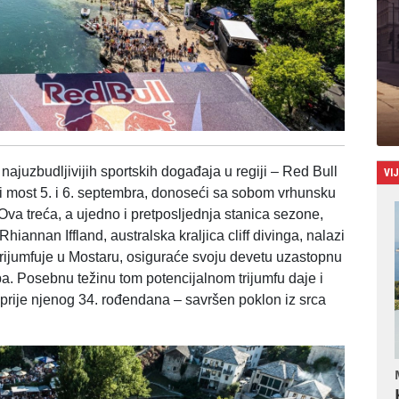
ajuzbudljivijih sportskih događaja u regiji – Red Bull
VI
ari most 5. i 6. septembra, donoseći sa sobom vrhunsku
 Ova treća, a ujedno i pretposljednja stanica sezone,
Rhiannan Iffland, australska kraljica cliff divinga, nalazi
o trijumfuje u Mostaru, osiguraće svoju devetu uzastopnu
pa. Posebnu težinu tom potencijalnom trijumfu daje i
prije njenog 34. rođendana – savršen poklon iz srca