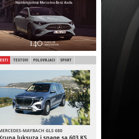
JESTI
TESTOVI
POLOVNJACI
SPORT
MERCEDES-MAYBACH GLS 680
Kruna luksuza i snage sa 603 KS