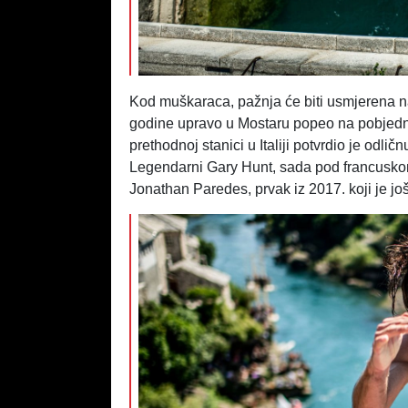
Kod muškaraca, pažnja će biti usmjerena 
godine upravo u Mostaru popeo na pobjedničk
prethodnoj stanici u Italiji potvrdio je odli
Legendarni Gary Hunt, sada pod francuskom z
Jonathan Paredes, prvak iz 2017. koji je j