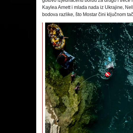
gotovo izjednačenu borbu za drugo i treć
Kaylea Arnett i mlada nada iz Ukrajine, Ne
bodova razlike, što Mostar čini ključnom ta