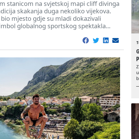
 stanicom na svjetskoj mapi cliff divinga
adicija skakanja duga nekoliko vijekova.
e bio mjesto gdje su mladi dokazivali
simbol globalnog sportskog spektakla...
T
G
Z
u
b