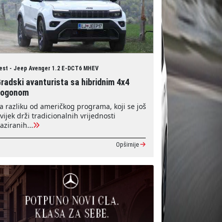
est - Jeep Avenger 1.2 E-DCT6 MHEV
radski avanturista sa hibridnim 4x4
pogonom
a razliku od američkog programa, koji se još
vijek drži tradicionalnih vrijednosti
aziranih...
Opširnije