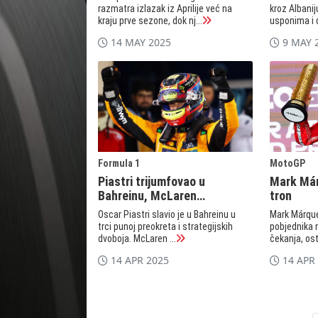
razmatra izlazak iz Aprilije već na
kroz Albaniju
kraju prve sezone, dok nj...
usponima i d
14 MAY 2025
9 MAY 
Formula 1
MotoGP
Piastri trijumfovao u
Mark Már
Bahreinu, McLaren
tron
dominira
Oscar Piastri slavio je u Bahreinu u
Mark Márque
trci punoj preokreta i strategijskih
pobjednika 
dvoboja. McLaren ...
čekanja, ost
14 APR 2025
14 APR