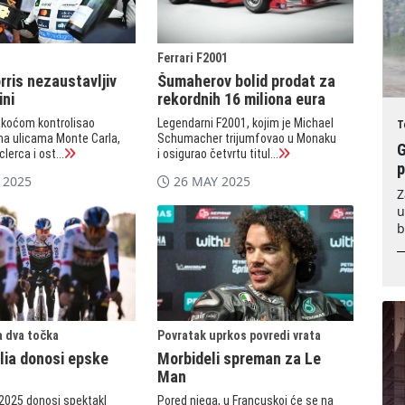
Ferrari F2001
ris nezaustavljiv
Šumaherov bolid prodat za
ini
rekordnih 16 miliona eura
lakoćom kontrolisao
Legendarni F2001, kojim je Michael
T
na ulicama Monte Carla,
Schumacher trijumfovao u Monaku
G
lerca i ost...
i osigurao četvrtu titul...
 2025
26 MAY 2025
Z
u
b
a dva točka
Povratak uprkos povredi vrata
alia donosi epske
Morbideli spreman za Le
Man
a 2025 donosi spektakl
Pored njega, u Francuskoj će se na