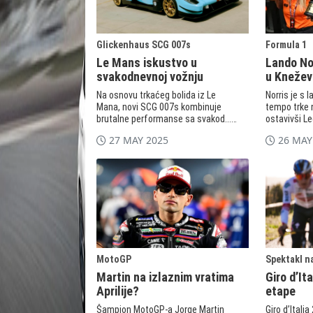
Glickenhaus SCG 007s
Formula 1
Le Mans iskustvo u
Lando Nor
svakodnevnoj vožnju
u Knežev
Na osnovu trkaćeg bolida iz Le
Norris je s 
Mana, novi SCG 007s kombinuje
tempo trke 
brutalne performanse sa svakod...
ostavivši Lec
27 MAY 2025
26 MAY
MotoGP
Spektakl n
Martin na izlaznim vratima
Giro d’It
Aprilije?
etape
Šampion MotoGP-a Jorge Martin
Giro d’Itali