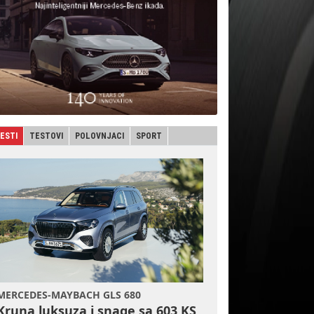
JESTI
TESTOVI
POLOVNJACI
SPORT
MERCEDES-MAYBACH GLS 680
Kruna luksuza i snage sa 603 KS