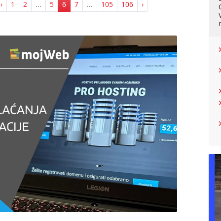
‹
1
2
...
5
6
7
...
105
106
›