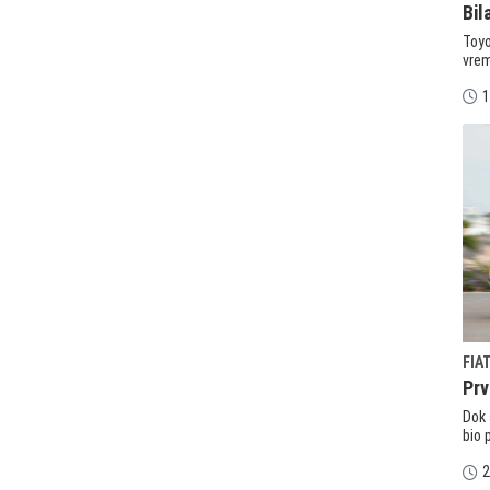
Bil
Toyo
vrem
1
FIA
Prv
Dok 
bio 
2