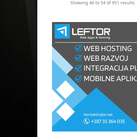
Showing
46
to
54
of
951
results