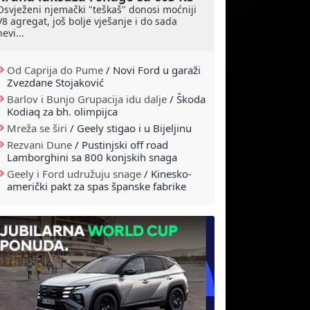
Osvježeni njemački "teškaš" donosi moćniji
V8 agregat, još bolje vješanje i do sada
nevi...
Od Caprija do Pume
/
Novi Ford u garaži
Zvezdane Stojaković
Barlov i Bunjo Grupacija idu dalje
/
Škoda
Kodiaq za bh. olimpijca
Mreža se širi
/
Geely stigao i u Bijeljinu
Rezvani Dune
/
Pustinjski off road
Lamborghini sa 800 konjskih snaga
Geely i Ford udružuju snage
/
Kinesko-
američki pakt za spas španske fabrike