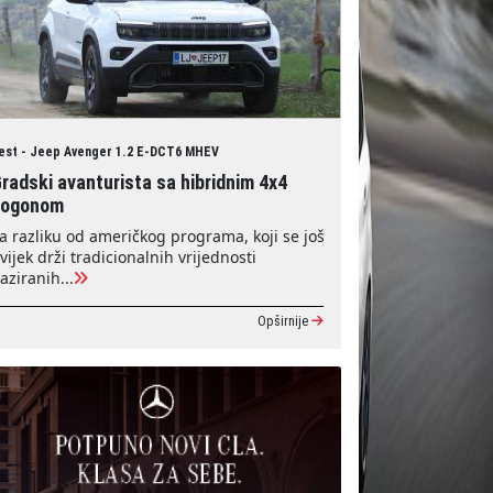
est - Jeep Avenger 1.2 E-DCT6 MHEV
radski avanturista sa hibridnim 4x4
pogonom
a razliku od američkog programa, koji se još
vijek drži tradicionalnih vrijednosti
aziranih...
Opširnije