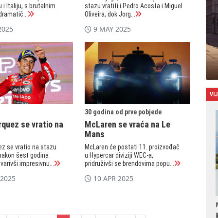
 i Italiju, s brutalnim
stazu vratiti i Pedro Acosta i Miguel
ramatič...
Oliveira, dok Jorg...
2025
9 MAY 2025
VI
30 godina od prve pobjede
quez se vratio na
McLaren se vraća na Le
Mans
z se vratio na stazu
McLaren će postati 11. proizvođač
nakon šest godina
u Hypercar diviziji WEC-a,
varivši impresivnu...
pridruživši se brendovima popu...
 2025
10 APR 2025