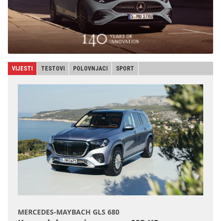
VIJESTI
TESTOVI
POLOVNJACI
SPORT
MERCEDES-MAYBACH GLS 680