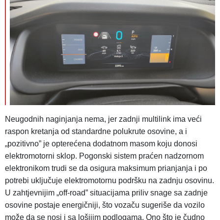
Neugodnih naginjanja nema, jer zadnji multilink ima veći
raspon kretanja od standardne polukrute osovine, a i
„pozitivno” je opterećena dodatnom masom koju donosi
elektromotorni sklop. Pogonski sistem praćen nadzornom
elektronikom trudi se da osigura maksimum prianjanja i po
potrebi uključuje elektromotornu podršku na zadnju osovinu.
U zahtjevnijim „off-road” situacijama priliv snage sa zadnje
osovine postaje energičniji, što vozaču sugeriše da vozilo
može da se nosi i sa lošijim podlogama. Ono što je čudno