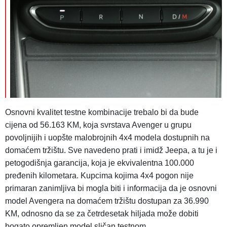
Osnovni kvalitet testne kombinacije trebalo bi da bude
cijena od 56.163 KM, koja svrstava Avenger u grupu
povoljnijih i uopšte malobrojnih 4x4 modela dostupnih na
domaćem tržištu. Sve navedeno prati i imidž Jeepa, a tu je i
petogodišnja garancija, koja je ekvivalentna 100.000
pređenih kilometara. Kupcima kojima 4x4 pogon nije
primaran zanimljiva bi mogla biti i informacija da je osnovni
model Avengera na domaćem tržištu dostupan za 36.990
KM, odnosno da se za četrdesetak hiljada može dobiti
bogato opremljen model sličan testnom.