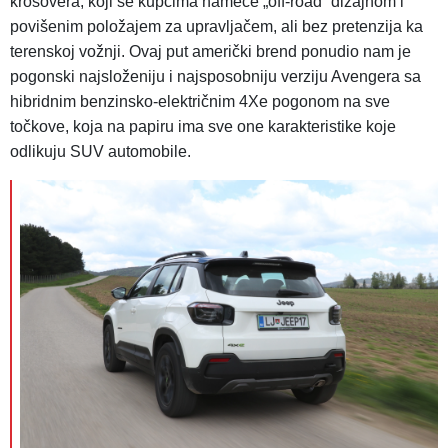
krosovera, koji se kupcima nameće „off-road” dizajnom i
povišenim položajem za upravljačem, ali bez pretenzija ka
terenskoj vožnji. Ovaj put američki brend ponudio nam je
pogonski najsloženiju i najsposobniju verziju Avengera sa
hibridnim benzinsko-električnim 4Xe pogonom na sve
točkove, koja na papiru ima sve one karakteristike koje
odlikuju SUV automobile.