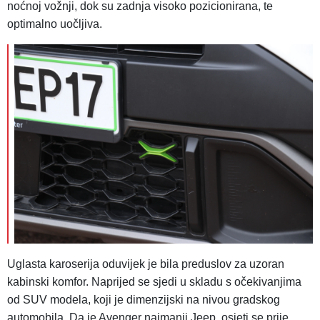
noćnoj vožnji, dok su zadnja visoko pozicionirana, te
optimalno uočljiva.
Uglasta karoserija oduvijek je bila preduslov za uzoran
kabinski komfor. Naprijed se sjedi u skladu s očekivanjima
od SUV modela, koji je dimenzijski na nivou gradskog
automobila. Da je Avenger najmanji Jeep, osjeti se prije