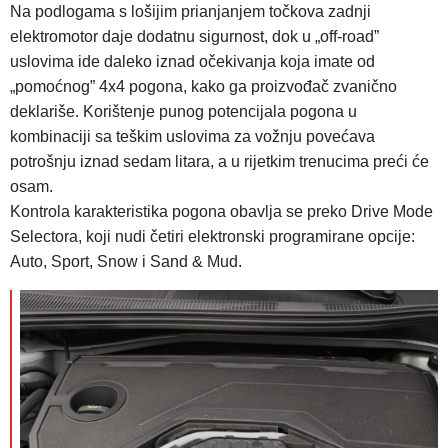
Na podlogama s lošijim prianjanjem točkova zadnji
elektromotor daje dodatnu sigurnost, dok u „off-road”
uslovima ide daleko iznad očekivanja koja imate od
„pomoćnog” 4x4 pogona, kako ga proizvođač zvanično
deklariše. Korištenje punog potencijala pogona u
kombinaciji sa teškim uslovima za vožnju povećava
potrošnju iznad sedam litara, a u rijetkim trenucima preći će
osam.
Kontrola karakteristika pogona obavlja se preko Drive Mode
Selectora, koji nudi četiri elektronski programirane opcije:
Auto, Sport, Snow i Sand & Mud.