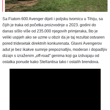
Sa Fiatom 600 Avenger dijeli i poljsku tvornicu u Tihiju, sa
čijih je traka od početka proizvodnje u 2023. godini do
danas sišlo više od 235.000 njegovih primjeraka, što je
veliki uspjeh ako se uzme u obzir da je taj rezultat ostvaren
pored tridesetak direktnih konkurenata. Glavni Avengerov
adut je bez ikakve sumnje prepoznatljiv, moderan i dopadljiv
dizajn s izraženim „off-road” genima koji ga izdvajaju od
ostatka ponude kako Stellantisa tako i ostalih brendova.