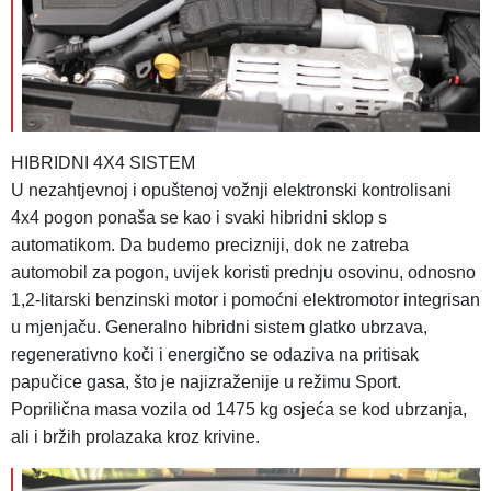
HIBRIDNI 4X4 SISTEM
U nezahtjevnoj i opuštenoj vožnji elektronski kontrolisani
4x4 pogon ponaša se kao i svaki hibridni sklop s
automatikom. Da budemo precizniji, dok ne zatreba
automobil za pogon, uvijek koristi prednju osovinu, odnosno
1,2-litarski benzinski motor i pomoćni elektromotor integrisan
u mjenjaču. Generalno hibridni sistem glatko ubrzava,
regenerativno koči i energično se odaziva na pritisak
papučice gasa, što je najizraženije u režimu Sport.
Poprilična masa vozila od 1475 kg osjeća se kod ubrzanja,
ali i bržih prolazaka kroz krivine.