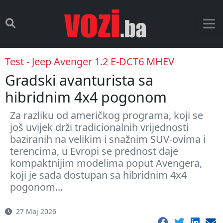
Test - Jeep Avenger 1.2 E-DCT6 MHEV
Gradski avanturista sa
hibridnim 4x4 pogonom
Za razliku od američkog programa, koji se
još uvijek drži tradicionalnih vrijednosti
baziranih na velikim i snažnim SUV-ovima i
terencima, u Evropi se prednost daje
kompaktnijim modelima poput Avengera,
koji je sada dostupan sa hibridnim 4x4
pogonom...
27 Maj 2026