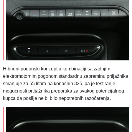
Hibridni pogonski koncept u kombinaciji sa zadnjim
elektromotornim pogonom standardnu zapreminu prtljažnika
smanjuje za 55 litara na konačnih 325, pa je testiranje
mogućnosti prtljažnika preporuka za svakog potencijalnog
kupca da poslije ne bi bilo nepotrebnih razočarenja.