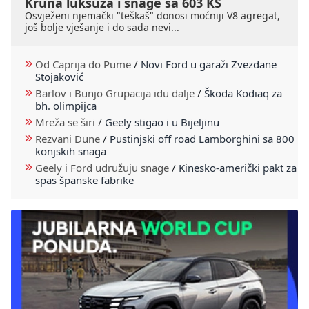
Kruna luksuza i snage sa 603 KS
Osvježeni njemački "teškaš" donosi moćniji V8 agregat,
još bolje vješanje i do sada nevi...
Od Caprija do Pume
/
Novi Ford u garaži Zvezdane
Stojaković
Barlov i Bunjo Grupacija idu dalje
/
Škoda Kodiaq za
bh. olimpijca
Mreža se širi
/
Geely stigao i u Bijeljinu
Rezvani Dune
/
Pustinjski off road Lamborghini sa 800
konjskih snaga
Geely i Ford udružuju snage
/
Kinesko-američki pakt za
spas španske fabrike