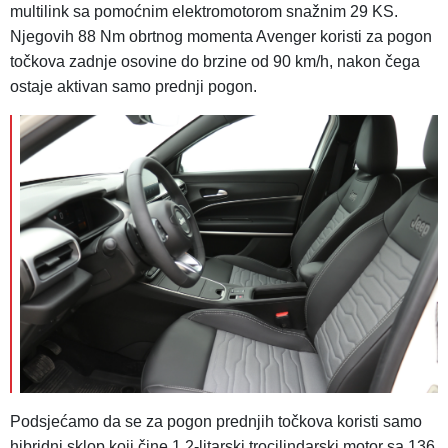
multilink sa pomoćnim elektromotorom snažnim 29 KS.
Njegovih 88 Nm obrtnog momenta Avenger koristi za pogon
točkova zadnje osovine do brzine od 90 km/h, nakon čega
ostaje aktivan samo prednji pogon.
Podsjećamo da se za pogon prednjih točkova koristi samo
hibridni sklop koji čine 1,2-litarski trocilindarski motor sa 136