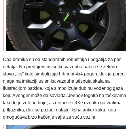
Oba branika su od standardnih robustnija i bogatija za par
detalja. Na prednjem usisniku vazduha nalazi se zeleno
slovo „iks” koje simbolizuje hibridni 4x4 pogon, dok je pored
njega na imitaciji usisnika vazduha utisnuta skala sa
ilustracijom patkice, koja simbolizuje dubinu vodenog gaza
koju Avenger može da savlada. Jeepov logotip na točkovima
takođe je zelene boje, a zeleni se i 4Xe oznaka na vratima
prtljažnika, dok se pozadi nalazi fiksna anker kuka, koja
omogućava brzo kačenje sajle za vuču vozila.