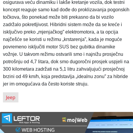
osigurava veću dinamiku i lakše kretanje vozila, dok testni
koncept reaguje samo kad dođe do proklizavanja pogonskih
točkova, što ponekad može biti prekasno da bi vozilo
zadržalo pokretljivost. Hibridni sistem može da se kreće i
isključivo preko „mjenjačkog” elektromotora, a ta opcija
najčešće se koristi u režimu „krstarenja”, kada je moguće
povremeno isključiti motor SUS bez gubitka dinamike
vožnje. U takvom režimu ostvarili smo i najnižu prosječnu
potrošnju od 4,7 litara, dok smo dugoročni prosjek uspjeli na
300 kilometara zadržati na 5,1 litru zahvaljujući prosječnoj
brzini od 49 km/h, koja predstavlja „idealnu zonu” za hibride
jer im omogućava da često koriste struju.
Jeep