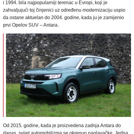
i 1994. bila najpopularniji terenac u Evropi, koji je
zahvaljujući toj činjenici uz određenu modernizaciju uspio
da ostane aktuelan do 2004. godine, kada ju je zamijenio
prvi Opelov SUV – Antara.
Od 2015. godine, kada je proizvedena zadnja Antara do
danas, svijet automobilizma se okrenuo naglavačke. Jedna