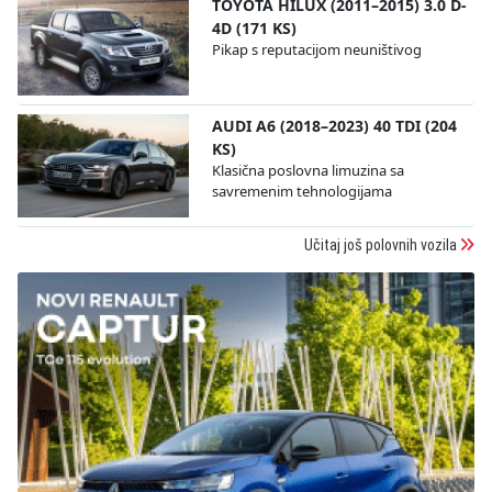
TOYOTA HILUX (2011–2015) 3.0 D-
4D (171 KS)
Pikap s reputacijom neuništivog
AUDI A6 (2018–2023) 40 TDI (204
KS)
Klasična poslovna limuzina sa
savremenim tehnologijama
Učitaj još polovnih vozila