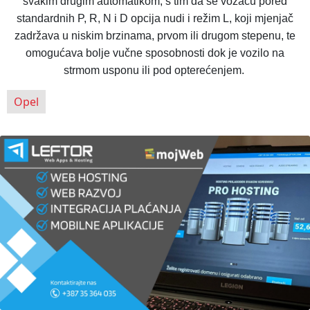
svakim drugim automatikom, s tim da se vozaču pored
standardnih P, R, N i D opcija nudi i režim L, koji mjenjač
zadržava u niskim brzinama, prvom ili drugom stepenu, te
omogućava bolje vučne sposobnosti dok je vozilo na
strmom usponu ili pod opterećenjem.
Opel