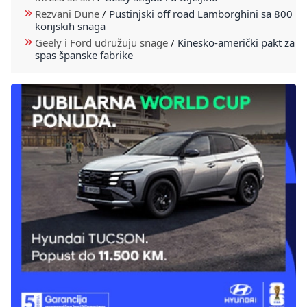
Rezvani Dune
/
Pustinjski off road Lamborghini sa 800
konjskih snaga
Geely i Ford udružuju snage
/
Kinesko-američki pakt za
spas španske fabrike