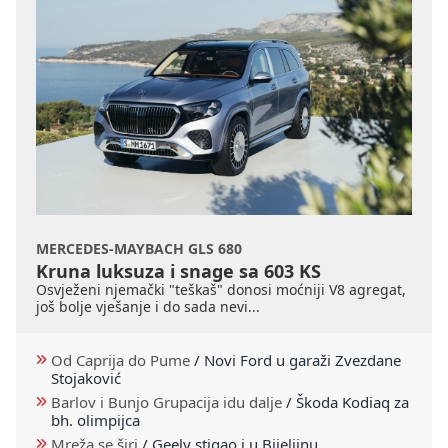
MERCEDES-MAYBACH GLS 680
Kruna luksuza i snage sa 603 KS
Osvježeni njemački "teškaš" donosi moćniji V8 agregat,
još bolje vješanje i do sada nevi...
Od Caprija do Pume
/
Novi Ford u garaži Zvezdane
Stojaković
Barlov i Bunjo Grupacija idu dalje
/
Škoda Kodiaq za
bh. olimpijca
Mreža se širi
/
Geely stigao i u Bijeljinu