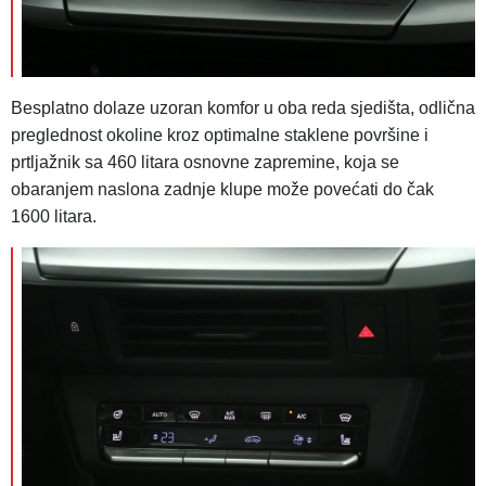
Besplatno dolaze uzoran komfor u oba reda sjedišta, odlična
preglednost okoline kroz optimalne staklene površine i
prtljažnik sa 460 litara osnovne zapremine, koja se
obaranjem naslona zadnje klupe može povećati do čak
1600 litara.