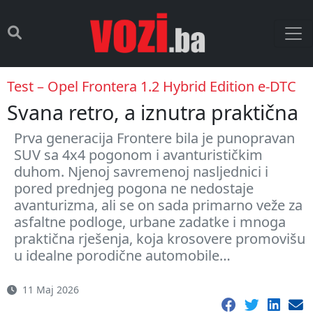
Test – Opel Frontera 1.2 Hybrid Edition e-DTC
Svana retro, a iznutra praktična
Prva generacija Frontere bila je punopravan
SUV sa 4x4 pogonom i avanturističkim
duhom. Njenoj savremenoj nasljednici i
pored prednjeg pogona ne nedostaje
avanturizma, ali se on sada primarno veže za
asfaltne podloge, urbane zadatke i mnoga
praktična rješenja, koja krosovere promovišu
u idealne porodične automobile…
11 Maj 2026