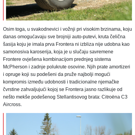
Osim toga, u svakodnevici i vožnji pri visokim brzinama, koju
danas omogućavaju sve brojniji auto-putevi, kruta čelična
šasija koju je imala prva Frontera ni izbliza nije udobna kao
samonosiva karoserija, koja je u slučaju savremene
Frontere ovješena kombinacijom prednjeg sistema
McPherson i zadnje polukrute osovine. Njih prate amortizeri
i opruge koji su podešeni da pruže najbolji mogući
kompromis između udobnosti i tradicionalne njemačke
čvrstine zahvaljujući kojoj se Frontera jasno razlikuje od
nešto mekše podešenog Stellantisovog brata: Citroëna C3
Aircross.