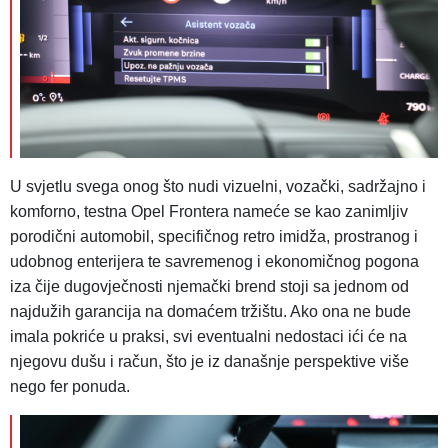
U svjetlu svega onog što nudi vizuelni, vozački, sadržajno i
komforno, testna Opel Frontera nameće se kao zanimljiv
porodični automobil, specifičnog retro imidža, prostranog i
udobnog enterijera te savremenog i ekonomičnog pogona
iza čije dugovječnosti njemački brend stoji sa jednom od
najdužih garancija na domaćem tržištu. Ako ona ne bude
imala pokriće u praksi, svi eventualni nedostaci ići će na
njegovu dušu i račun, što je iz današnje perspektive više
nego fer ponuda.