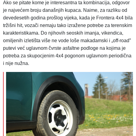
Ako se pitate kome je interesantna ta kombinacija, odgovor
je najvećem broju današnjih kupaca. Naime, za razliku od
devedesetih godina prošlog vijeka, kada je Frontera 4x4 bila
tržišni hit, vozači nemaju tako izražene potrebe za terenskim
karakteristikama. Do njihovih seoskih imanja, vikendica,
omiljenih izletišta više ne vode loše makadamski i „off-road”
putevi već uglavnom čvrste asfaltne podloge na kojima je
potreba za skupocjenim 4x4 pogonom uglavnom periodična
i nije nužna.