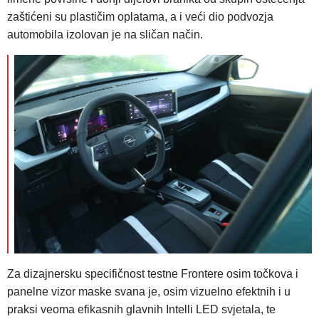
zaštićeni su plastičim oplatama, a i veći dio podvozja
automobila izolovan je na sličan način.
Za dizajnersku specifičnost testne Frontere osim točkova i
panelne vizor maske svana je, osim vizuelno efektnih i u
praksi veoma efikasnih glavnih Intelli LED svjetala, te