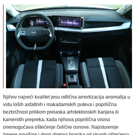
Njihov najveći kvalitet jesu odlična amortizacija anomalija u
vidu loših asfaltnih i makadamskih puteva i poprilična
bezbrižnost prilikom prelaska arhitektonskih barijera ili
kamenitih prepreka, kada njihova poprilična visina
onemogućava oštećenje čelične osnove. Najisturenije
limene površine i donji dijelovi branika od skupih oštećenja