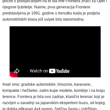
početi s podsjećanjem na to šta ime Frontera znači za Opel i
njegove ljubitelje. Naime, prva generacija Frontere
predstavljena je 1991. godine u trenutku kada je podjela
automobilskih klasa još uvijek bila staromodna.
Imali smo: gradske automobile, limuzine, karavane,
kompakte i hečbeke, zatim kupe modele, kombije i na kraju
terence. Frontera je bila ovo zadnje, klasični terenac koji je
razvijen u saradnji sa japanskim ekspertom Isuzu, od kojeg
je dobila efikasan 4x4 pogon, čeličnu šasiju i izdržljivo