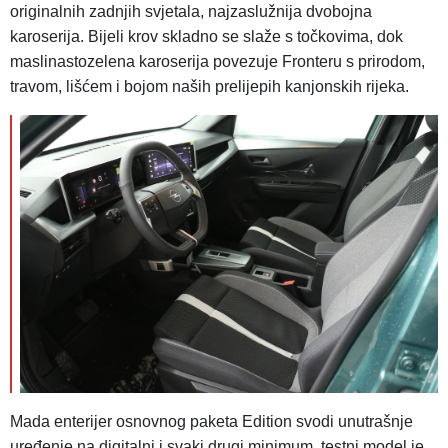
originalnih zadnjih svjetala, najzaslužnija dvobojna
karoserija. Bijeli krov skladno se slaže s točkovima, dok
maslinastozelena karoserija povezuje Fronteru s prirodom,
travom, lišćem i bojom naših prelijepih kanjonskih rijeka.
Mada enterijer osnovnog paketa Edition svodi unutrašnje
uređenje na digitalni i svaki drugi minimum, testni model je