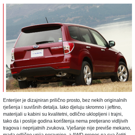
Enterijer je dizajniran prilično prosto, bez nekih originalnih
rješenja i suvišnih detalja. Iako djeluju skromno i jeftino,
materijali u kabini su kvalitetni, odlično uklopljeni i trajni,
tako da i poslije godina korištenja nema pretjerano vidljivih
tragova i neprijatnih zvukova. Vješanje nije previše mekano,
mada odlično upija neravnine, a AWD prenos na sva četiti