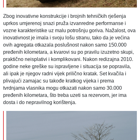
Zbog inovativne konstrukcije i brojnih tehničkih rješenja
uprkos umjerenoj snazi pruža izvanredne performanse i
vozne karakteristike uz malu potrošnju goriva. Nažalost, ova
inovativnost je imala i svoju lošu stranu, tako da je većina
ovih agregata otkazala poslušnost nakon samo 150.000
pređenih kilometara, a kvarovi su po pravilu izuzetno skupi,
praktično neisplativi i komplikovani. Nakon redizajna 2010.
godine neke greške su ispravljene i situacija se popravila,
ali ipak je njegov radni vijek prilično kratak. Set kvačila i
plivajući zamajac su takođe kratkog vijeka i prema
tvrdnjama vlasnika mogu otkazati nakon samo 30.000
pređenih kilometara, što treba uzeti sa rezervom, jer ima
dosta i do nepravilnog korištenja.