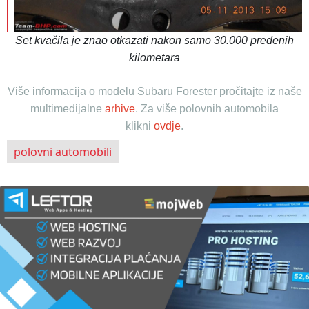
Set kvačila je znao otkazati nakon samo 30.000 pređenih
kilometara
Više informacija o modelu Subaru Forester pročitajte iz naše
multimedijalne
arhive
.
Za više polovnih automobila
klikni
ovdje
.
polovni automobili