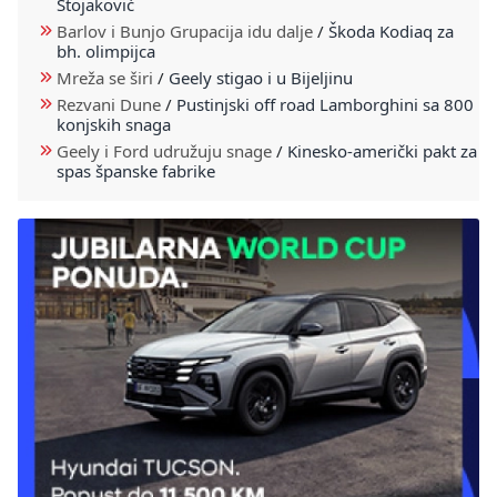
Stojaković
Barlov i Bunjo Grupacija idu dalje
/
Škoda Kodiaq za
bh. olimpijca
Mreža se širi
/
Geely stigao i u Bijeljinu
Rezvani Dune
/
Pustinjski off road Lamborghini sa 800
konjskih snaga
Geely i Ford udružuju snage
/
Kinesko-američki pakt za
spas španske fabrike