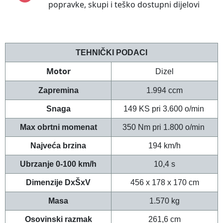
popravke, skupi i teško dostupni dijelovi
TEHNIČKI PODACI
Motor
Dizel
Zapremina
1.994 ccm
Snaga
149 KS pri 3.600
o/min
Max obrtni m
omenat
350 Nm pri 1.800
o/min
Najveća brzina
194 km/h
Ubrzanje 0-100 km/h
10,4 s
Dimenzije DxŠxV
456 x 178 x 170 cm
Masa
1.570 kg
Osovinski razmak
261,6 cm