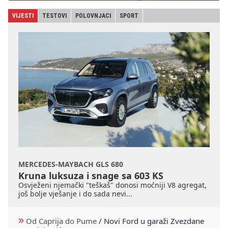
VIJESTI
TESTOVI
POLOVNJACI
SPORT
MERCEDES-MAYBACH GLS 680
Kruna luksuza i snage sa 603 KS
Osvježeni njemački "teškaš" donosi moćniji V8 agregat,
još bolje vješanje i do sada nevi...
Od Caprija do Pume
/
Novi Ford u garaži Zvezdane