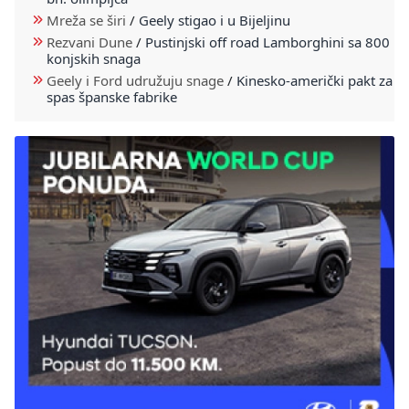
Mreža se širi
/
Geely stigao i u Bijeljinu
Rezvani Dune
/
Pustinjski off road Lamborghini sa 800
konjskih snaga
Geely i Ford udružuju snage
/
Kinesko-američki pakt za
spas španske fabrike