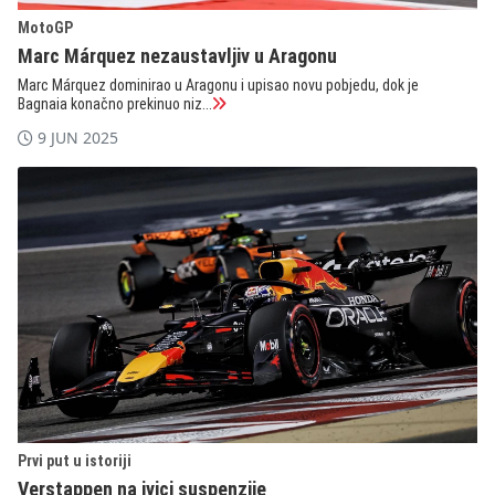
MotoGP
Marc Márquez nezaustavljiv u Aragonu
Marc Márquez dominirao u Aragonu i upisao novu pobjedu, dok je
Bagnaia konačno prekinuo niz...
9 JUN 2025
Prvi put u istoriji
Verstappen na ivici suspenzije