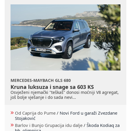
MERCEDES-MAYBACH GLS 680
Kruna luksuza i snage sa 603 KS
Osvježeni njemački "teškaš" donosi moćniji V8 agregat,
još bolje vješanje i do sada nevi...
Od Caprija do Pume
/
Novi Ford u garaži Zvezdane
Stojaković
Barlov i Bunjo Grupacija idu dalje
/
Škoda Kodiaq za
bh. olimpijca