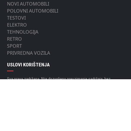
NOVI AUTOMOBILI
POLOVNI AUTOMOBILI
TESTOVI
ELEKTRO
TEHNOLOGIJA
RETRO
SPORT
PRIVREDNA VOZILA
USLOVI KORIŠTENJA
Sva prava zadržana. Nije dozvoljeno preuzimanje sadržaja, bez
odobrenja izdavača, World Of Speed d.o.o.
PARTNER PORTALA
KONTAKT