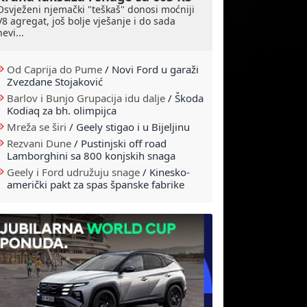
Osvježeni njemački "teškaš" donosi moćniji
V8 agregat, još bolje vješanje i do sada
nevi...
Od Caprija do Pume
/
Novi Ford u garaži
Zvezdane Stojaković
Barlov i Bunjo Grupacija idu dalje
/
Škoda
Kodiaq za bh. olimpijca
Mreža se širi
/
Geely stigao i u Bijeljinu
Rezvani Dune
/
Pustinjski off road
Lamborghini sa 800 konjskih snaga
Geely i Ford udružuju snage
/
Kinesko-
američki pakt za spas španske fabrike