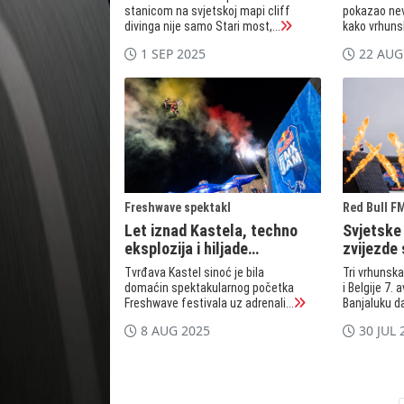
stanicom na svjetskoj mapi cliff
pokazao nev
divinga nije samo Stari most,...
kako vrhunsk
1 SEP 2025
22 AUG
Freshwave spektakl
Red Bull F
Let iznad Kastela, techno
Svjetske
eksplozija i hiljade
zvijezde 
oduševljenih
Tvrđava Kastel sinoć je bila
Tri vrhunsk
domaćin spektakularnog početka
i Belgije 7.
Freshwave festivala uz adrenali...
Banjaluku da
8 AUG 2025
30 JUL 