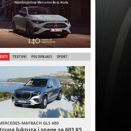
JESTI
TESTOVI
POLOVNJACI
SPORT
MERCEDES-MAYBACH GLS 680
Kruna luksuza i snage sa 603 KS