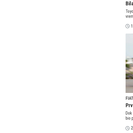
Bil
Toyo
vrem
1
FIA
Prv
Dok 
bio 
2