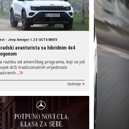
est - Jeep Avenger 1.2 E-DCT6 MHEV
radski avanturista sa hibridnim 4x4
pogonom
a razliku od američkog programa, koji se još
vijek drži tradicionalnih vrijednosti
aziranih...
Opširnije