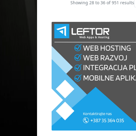
Showing
28
to
36
of
951
results