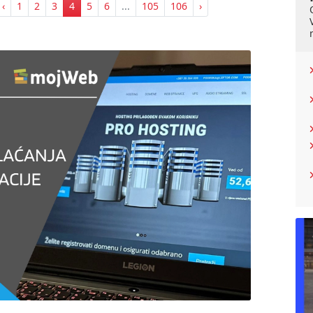
‹
1
2
3
4
5
6
...
105
106
›