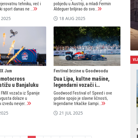
jerovatnu tehniku, već i
pobjedu u Austriji, a mladi Fermin
i sport danas ne ...
Aldeguer briljirao do svo...
 2025
18 AUG 2025
VI
MX Jam
Festival brzine u Goodwoodu
 motocross
Dua Lipa, kultne mašine,
stižu u Banjaluku
legendarni vozači i
spaljene gume
a FMX vozača iz Španije
Goodwood Festival of Speed i ove
 avgusta dolaze u
godine spojio je slavne ličnosti,
 izvedu nevjer...
legendarne trkačke šampi...
2025
21 JUL 2025