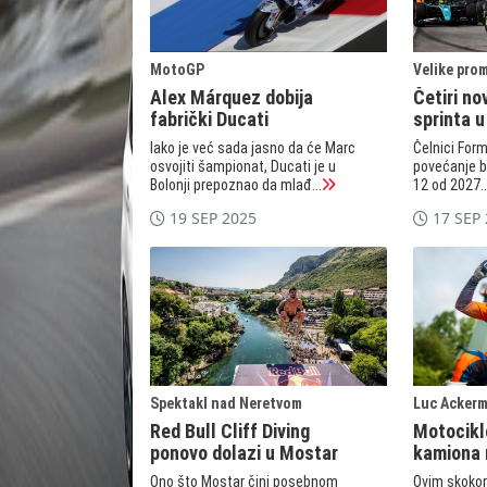
MotoGP
Velike prom
Alex Márquez dobija
Četiri n
fabrički Ducati
sprinta u
Iako je već sada jasno da će Marc
Čelnici For
osvojiti šampionat, Ducati je u
povećanje br
Bolonji prepoznao da mlađ...
12 od 2027..
19 SEP 2025
17 SEP
Spektakl nad Neretvom
Luc Ackerma
Red Bull Cliff Diving
Motocikl
ponovo dolazi u Mostar
kamiona 
pokretu
Ono što Mostar čini posebnom
Ovim skoko