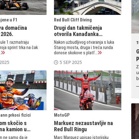
jene u F1
Red Bull Cliff Diving
ova domaćina
Drugi dan takmičenja
 2026.
otvorila Kanađanka
Simone Leathead
mule 1 razmatraju
Nakon uzbudljivog otvaranja s luka
T
oja sprint trka na čak
Starog mosta, druga i treća runda
G
.
donose skokove s platf...
 2025
5 SEP 2025
Z
u
b
nn prkosi fizici
MotoGP
om skočio s
Markuez nezaustavljiv na
na kamion u
Red Bull Ringu
m ne samo da je
Marc Marquez upisao istorijsku