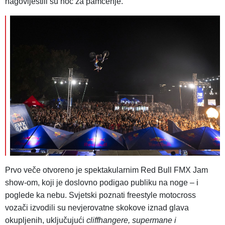
nagovijestili su noć za pamćenje.
Prvo veče otvoreno je spektakularnim Red Bull FMX Jam
show-om, koji je doslovno podigao publiku na noge – i
poglede ka nebu. Svjetski poznati freestyle motocross
vozači izvodili su nevjerovatne skokove iznad glava
okupljenih, uključujući
cliffhangere, supermane i