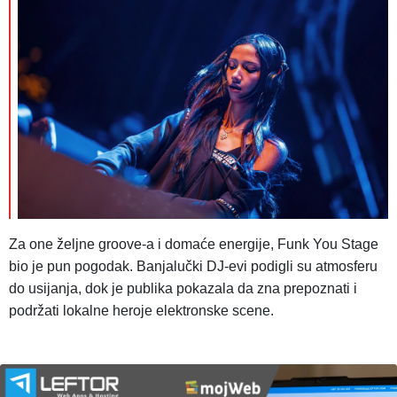
Za one željne groove-a i domaće energije, Funk You Stage
bio je pun pogodak. Banjalučki DJ-evi podigli su atmosferu
do usijanja, dok je publika pokazala da zna prepoznati i
podržati lokalne heroje elektronske scene.