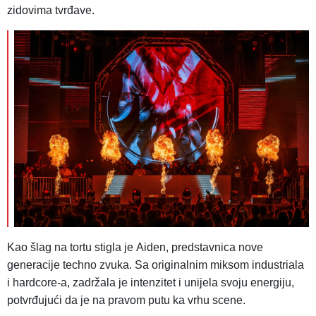
zidovima tvrđave.
Kao šlag na tortu stigla je Aiden, predstavnica nove
generacije techno zvuka. Sa originalnim miksom industriala
i hardcore-a, zadržala je intenzitet i unijela svoju energiju,
potvrđujući da je na pravom putu ka vrhu scene.