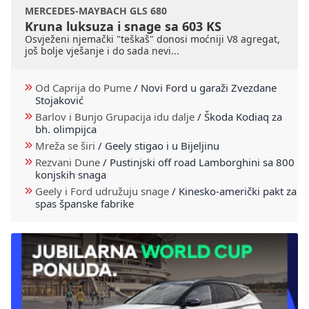
MERCEDES-MAYBACH GLS 680
Kruna luksuza i snage sa 603 KS
Osvježeni njemački "teškaš" donosi moćniji V8 agregat,
još bolje vješanje i do sada nevi...
Od Caprija do Pume
/
Novi Ford u garaži Zvezdane
Stojaković
Barlov i Bunjo Grupacija idu dalje
/
Škoda Kodiaq za
bh. olimpijca
Mreža se širi
/
Geely stigao i u Bijeljinu
Rezvani Dune
/
Pustinjski off road Lamborghini sa 800
konjskih snaga
Geely i Ford udružuju snage
/
Kinesko-američki pakt za
spas španske fabrike