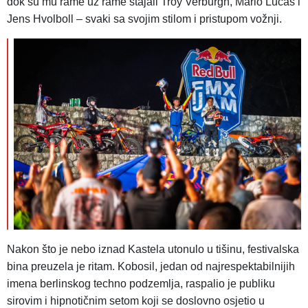
dok su mu rame uz rame stajali Troy Verburgh, Mario Lucas i
Jens Hvolboll – svaki sa svojim stilom i pristupom vožnji.
Nakon što je nebo iznad Kastela utonulo u tišinu, festivalska
bina preuzela je ritam. Kobosil, jedan od najrespektabilnijih
imena berlinskog techno podzemlja, raspalio je publiku
sirovim i hipnotičnim setom koji se doslovno osjetio u