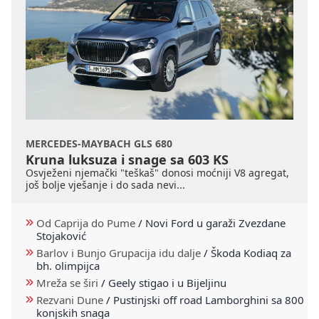
MERCEDES-MAYBACH GLS 680
Kruna luksuza i snage sa 603 KS
Osvježeni njemački "teškaš" donosi moćniji V8 agregat,
još bolje vješanje i do sada nevi...
Od Caprija do Pume
/
Novi Ford u garaži Zvezdane
Stojaković
Barlov i Bunjo Grupacija idu dalje
/
Škoda Kodiaq za
bh. olimpijca
Mreža se širi
/
Geely stigao i u Bijeljinu
Rezvani Dune
/
Pustinjski off road Lamborghini sa 800
konjskih snaga