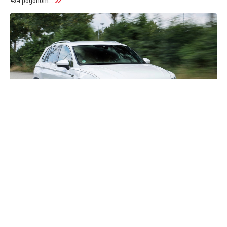
4x4 pogonom....
VW TIGUAN (2016–2020)
ZA ONE KOJIMA JE GOLF MALI
Druga generacija modela Tiguan temelji se na platformi Golfa 7, što
znači da sve ono št...