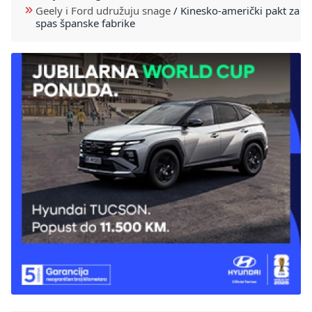
Geely i Ford udružuju snage
/
Kinesko-američki pakt za
spas španske fabrike