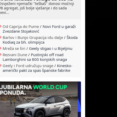
Osvježeni njemački "teškaš" donosi moćniji
V8 agregat, još bolje vješanje i do sada
nevi...
Od Caprija do Pume
/
Novi Ford u garaži
Zvezdane Stojaković
Barlov i Bunjo Grupacija idu dalje
/
Škoda
Kodiaq za bh. olimpijca
Mreža se širi
/
Geely stigao i u Bijeljinu
Rezvani Dune
/
Pustinjski off road
Lamborghini sa 800 konjskih snaga
Geely i Ford udružuju snage
/
Kinesko-
američki pakt za spas španske fabrike