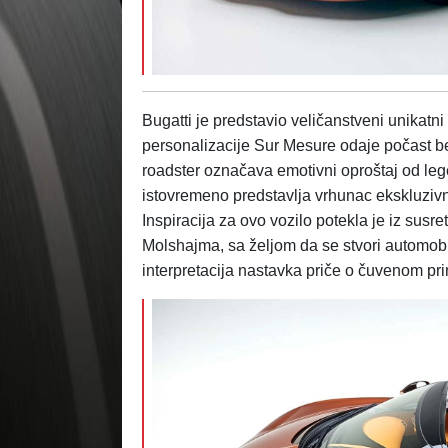
Bugatti je predstavio veličanstveni unikatn
personalizacije Sur Mesure odaje počast b
roadster označava emotivni oproštaj od le
istovremeno predstavlja vrhunac ekskluzivn
Inspiracija za ovo vozilo potekla je iz sus
Molshajma, sa željom da se stvori automobi
interpretacija nastavka priče o čuvenom pri