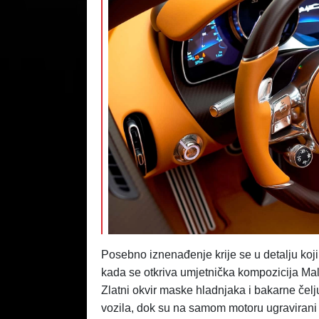
Posebno iznenađenje krije se u detalju koji 
kada se otkriva umjetnička kompozicija Malo
Zlatni okvir maske hladnjaka i bakarne čel
vozila, dok su na samom motoru ugravirani l