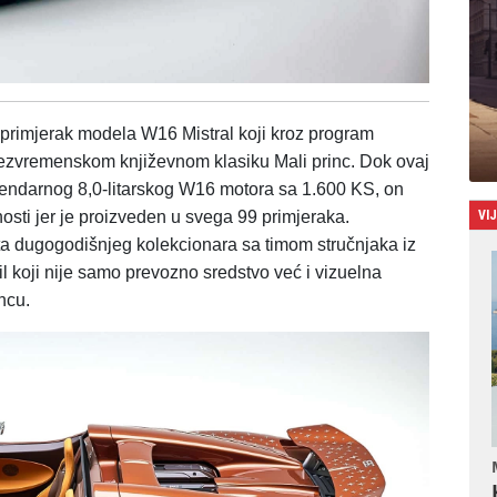
i primjerak modela W16 Mistral koji kroz program
ezvremenskom književnom klasiku Mali princ. Dok ovaj
gendarnog 8,0-litarskog W16 motora sa 1.600 KS, on
VI
osti jer je proizveden u svega 99 primjeraka.
reta dugogodišnjeg kolekcionara sa timom stručnjaka iz
l koji nije samo prevozno sredstvo već i vizuelna
ncu.