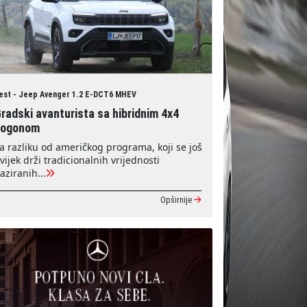
est - Jeep Avenger 1.2 E-DCT6 MHEV
radski avanturista sa hibridnim 4x4
pogonom
a razliku od američkog programa, koji se još
vijek drži tradicionalnih vrijednosti
aziranih...
Opširnije