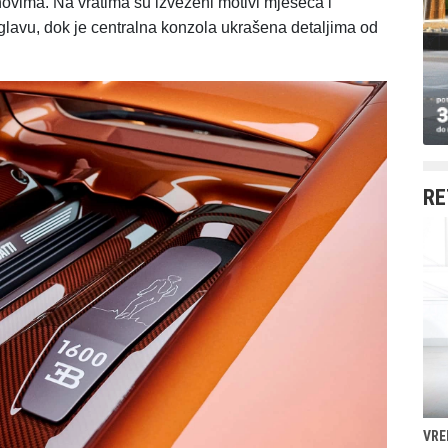
ovima. Na vratima su izvezeni motivi mjeseca i
 glavu, dok je centralna konzola ukrašena detaljima od
RE
VRE