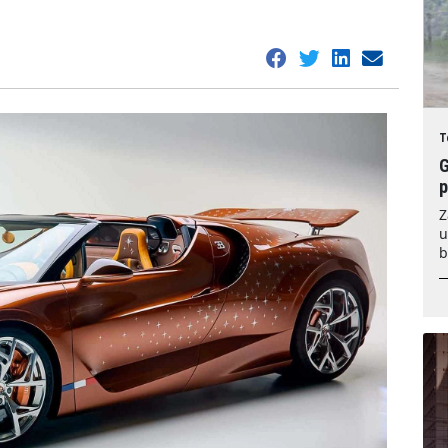
T
G
Z
u
b