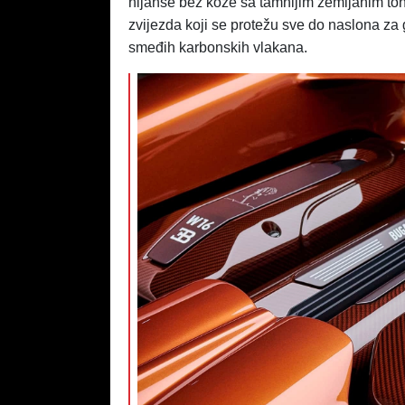
nijanse bež kože sa tamnijim zemljanim ton
zvijezda koji se protežu sve do naslona za
smeđih karbonskih vlakana.