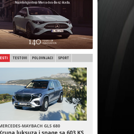
JESTI
TESTOVI
POLOVNJACI
SPORT
MERCEDES-MAYBACH GLS 680
Kruna luksuza i snage sa 603 KS