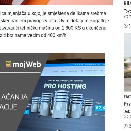
Bil
Toyo
čica mjenjača u kojoj je smještena delikatna srebrna
vrem
skeniranjem pravog cvijeta. Ovim detaljem Bugatti je
1
pretvarajući tehničku mašinu od 1.600 KS u ukoričenu
ziti brzinama većim od 400 km/h.
FIA
Prv
Dok 
bio 
2