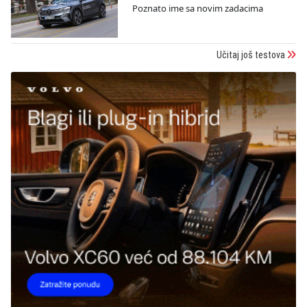
Poznato ime sa novim zadacima
Učitaj još testova