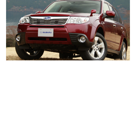
SUBARU FORESTER (2007–2013)
DOBRE KARAKTERISTIKE I PUNO PROBLEMA
Subaru je već dugi niz godina sinonim za izdržljiva i kvalitetna vozila sa
4x4 pogonom....