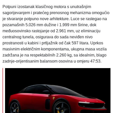
Potpuni izostanak klasičnog motora s unutrašnjim
sagorijevanjem i pratećeg prenosnog mehanizma omogućio
je stvaranje potpuno nove arhitekture. Luce se rastegao na
pozamašnih 5.026 mm dužine i 1.999 mm širine, dok
međuosovinsko rastojanje od 2.961 mm, uz eliminaciju
centralnog tunela, osigurava do sada neviđen nivo
prostranosti u kabini i prtljažnik od čak 597 litara. Uprkos
masivnim električnim komponentama, ukupna masa vozila
zadržana je na respektabilnih 2.260 kg, sa idealnim, blago
zadnje-orijentisanim balansom osovina u omjeru 47:53.