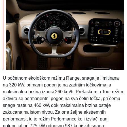
U početnom ekološkom režimu Range, snaga je limitirana
na 320 kW, primarni pogon je na zadnjim točkovima, a
maksimalna brzina iznosi 260 km/h. Prelaskom u Tour režim
aktivira se permanentni pogon na sva četiri točka, pri čemu
snaga raste na 460 kW, dok maksimalna brzina ostaje
zakucana na istom nivou. Za one željne ekstremnih
performansi, tu je režim Performance koji izvlači puni
potencijal od 725 kW odnosno 987 konjskih snaga,