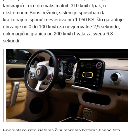
lansirajući Luce do maksimalnih 310 km/h. Ipak, u
ekstremnom Boost režimu, sistem je sposoban da
kratkotrajno isporuči nevjerovatnih 1.050 KS, što garantuje
ubrzanje od 0 do 100 km/h za nevjerovatne 2,5 sekunde,
dok magičnu granicu od 200 km/h hvata za svega 6,8
sekundi.
Energetsko srce sistema čini masivna baterija kapaciteta