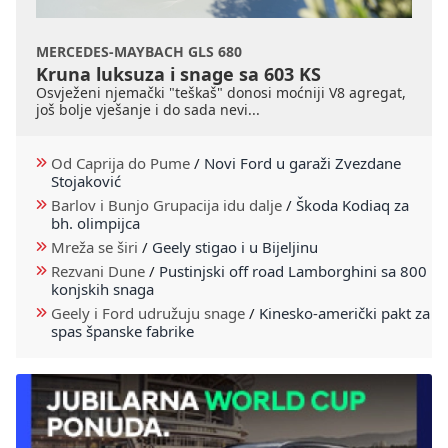
MERCEDES-MAYBACH GLS 680
Kruna luksuza i snage sa 603 KS
Osvježeni njemački "teškaš" donosi moćniji V8 agregat,
još bolje vješanje i do sada nevi...
Od Caprija do Pume
/
Novi Ford u garaži Zvezdane
Stojaković
Barlov i Bunjo Grupacija idu dalje
/
Škoda Kodiaq za
bh. olimpijca
Mreža se širi
/
Geely stigao i u Bijeljinu
Rezvani Dune
/
Pustinjski off road Lamborghini sa 800
konjskih snaga
Geely i Ford udružuju snage
/
Kinesko-američki pakt za
spas španske fabrike