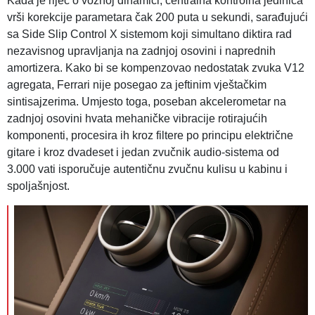
Kada je riječ o voznoj dinamici, centralna kontrolna jedinica
vrši korekcije parametara čak 200 puta u sekundi, sarađujući
sa Side Slip Control X sistemom koji simultano diktira rad
nezavisnog upravljanja na zadnjoj osovini i naprednih
amortizera. Kako bi se kompenzovao nedostatak zvuka V12
agregata, Ferrari nije posegao za jeftinim vještačkim
sintisajzerima. Umjesto toga, poseban akcelerometar na
zadnjoj osovini hvata mehaničke vibracije rotirajućih
komponenti, procesira ih kroz filtere po principu električne
gitare i kroz dvadeset i jedan zvučnik audio-sistema od
3.000 vati isporučuje autentičnu zvučnu kulisu u kabinu i
spoljašnjost.