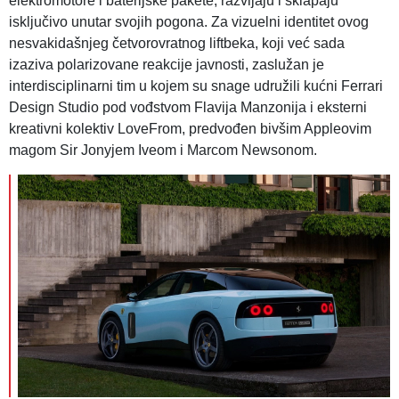
elektromotore i baterijske pakete, razvijaju i sklapaju
isključivo unutar svojih pogona. Za vizuelni identitet ovog
nesvakidašnjeg četvorovratnog liftbeka, koji već sada
izaziva polarizovane reakcije javnosti, zaslužan je
interdisciplinarni tim u kojem su snage udružili kućni Ferrari
Design Studio pod vođstvom Flavija Manzonija i eksterni
kreativni kolektiv LoveFrom, predvođen bivšim Appleovim
magom Sir Jonyjem Iveom i Marcom Newsonom.