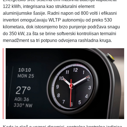
122 kWh, integrisana kao strukturalni element
aluminijumske šasije. Radni napon od 800 volti i efikasni
invertori omogućavaju WLTP autonomiju od preko 530
kilometara, dok istosmjerno brzo punjenje podržava snagu
do 350 kW, za šta se brine softverski kontrolisan termalni
menadžment sa tri potpuno odvojena rashladna kruga.