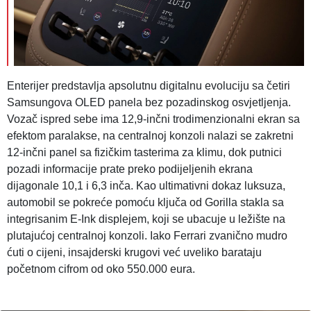
Enterijer predstavlja apsolutnu digitalnu evoluciju sa četiri
Samsungova OLED panela bez pozadinskog osvjetljenja.
Vozač ispred sebe ima 12,9-inčni trodimenzionalni ekran sa
efektom paralakse, na centralnoj konzoli nalazi se zakretni
12-inčni panel sa fizičkim tasterima za klimu, dok putnici
pozadi informacije prate preko podijeljenih ekrana
dijagonale 10,1 i 6,3 inča. Kao ultimativni dokaz luksuza,
automobil se pokreće pomoću ključa od Gorilla stakla sa
integrisanim E-Ink displejem, koji se ubacuje u ležište na
plutajućoj centralnoj konzoli. Iako Ferrari zvanično mudro
ćuti o cijeni, insajderski krugovi već uveliko barataju
početnom cifrom od oko 550.000 eura.