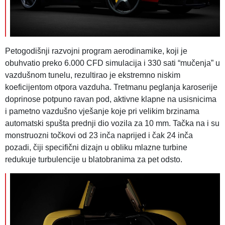
Petogodišnji razvojni program aerodinamike, koji je
obuhvatio preko 6.000 CFD simulacija i 330 sati “mučenja” u
vazdušnom tunelu, rezultirao je ekstremno niskim
koeficijentom otpora vazduha. Tretmanu peglanja karoserije
doprinose potpuno ravan pod, aktivne klapne na usisnicima
i pametno vazdušno vješanje koje pri velikim brzinama
automatski spušta prednji dio vozila za 10 mm. Tačka na i su
monstruozni točkovi od 23 inča naprijed i čak 24 inča
pozadi, čiji specifični dizajn u obliku mlazne turbine
redukuje turbulencije u blatobranima za pet odsto.