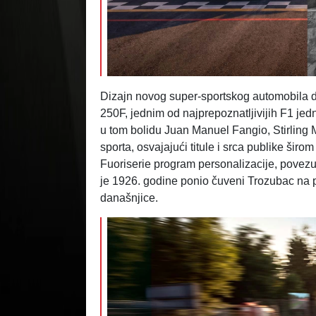
Dizajn novog super-sportskog automobila d
250F, jednim od najprepoznatljivijih F1 je
u tom bolidu Juan Manuel Fangio, Stirling Mo
sporta, osvajajući titule i srca publike širo
Fuoriserie program personalizacije, povez
je 1926. godine ponio čuveni Trozubac na
današnjice.