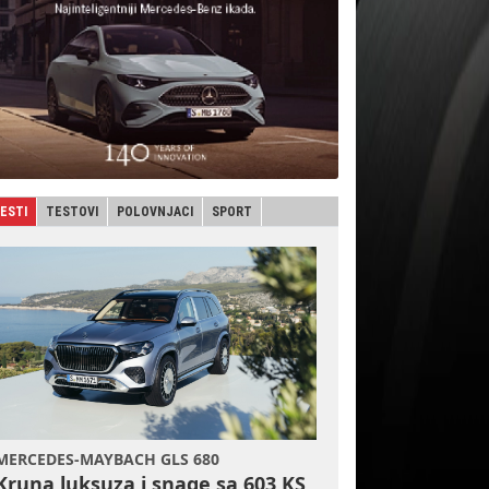
JESTI
TESTOVI
POLOVNJACI
SPORT
MERCEDES-MAYBACH GLS 680
Kruna luksuza i snage sa 603 KS