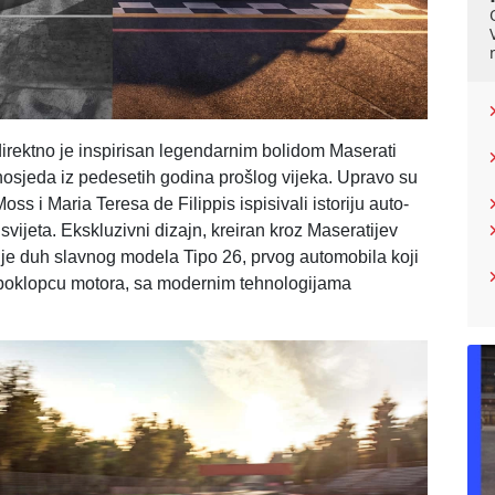
irektno je inspirisan legendarnim bolidom Maserati
dnosjeda iz pedesetih godina prošlog vijeka. Upravo su
ss i Maria Teresa de Filippis ispisivali istoriju auto-
m svijeta. Ekskluzivni dizajn, kreiran kroz Maseratijev
uje duh slavnog modela Tipo 26, prvog automobila koji
 poklopcu motora, sa modernim tehnologijama