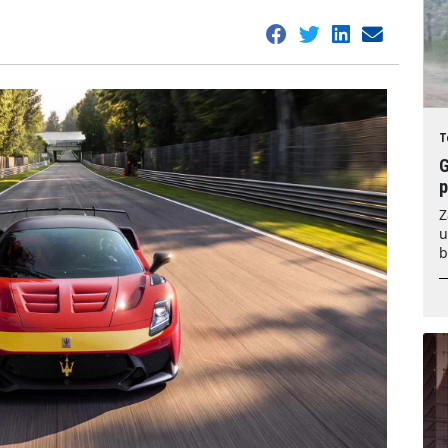
T
G
Z
u
b