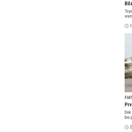
Bil
Toyo
vrem
1
FIA
Prv
Dok 
bio 
2