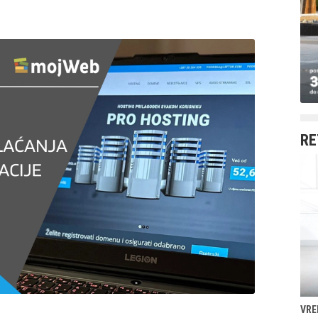
RE
VRE