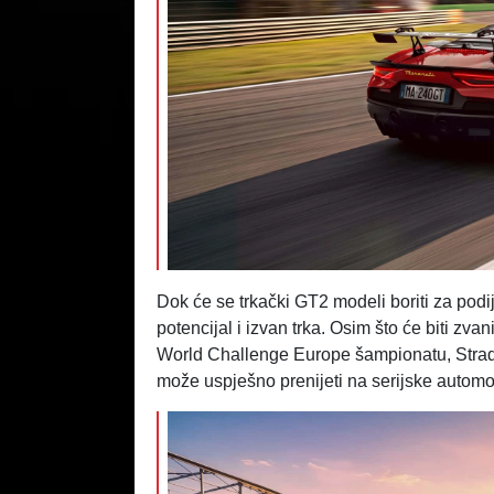
Dok će se trkački GT2 modeli boriti za pod
potencijal i izvan trka. Osim što će biti zv
World Challenge Europe šampionatu, Strad
može uspješno prenijeti na serijske automo