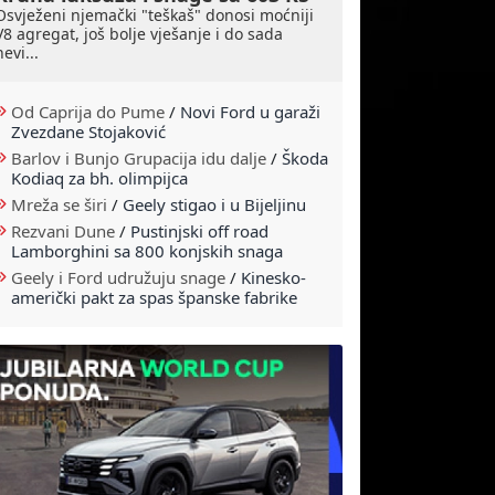
Osvježeni njemački "teškaš" donosi moćniji
V8 agregat, još bolje vješanje i do sada
nevi...
Od Caprija do Pume
/
Novi Ford u garaži
Zvezdane Stojaković
Barlov i Bunjo Grupacija idu dalje
/
Škoda
Kodiaq za bh. olimpijca
Mreža se širi
/
Geely stigao i u Bijeljinu
Rezvani Dune
/
Pustinjski off road
Lamborghini sa 800 konjskih snaga
Geely i Ford udružuju snage
/
Kinesko-
američki pakt za spas španske fabrike