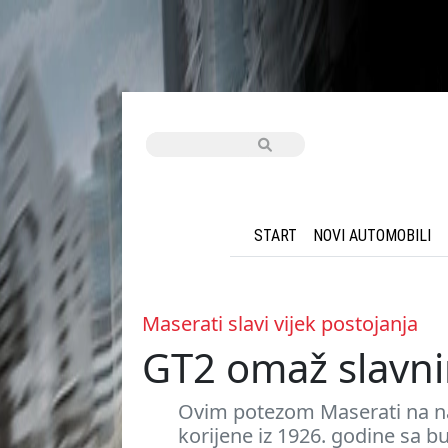
START
NOVI AUTOMOBILI
Maserati slavi vijek postojanja
GT2 omaž slavn
Ovim potezom Maserati na naj
korijene iz 1926. godine sa 