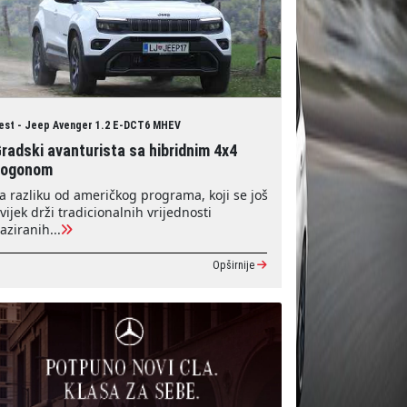
est - Jeep Avenger 1.2 E-DCT6 MHEV
radski avanturista sa hibridnim 4x4
pogonom
a razliku od američkog programa, koji se još
vijek drži tradicionalnih vrijednosti
aziranih...
Opširnije