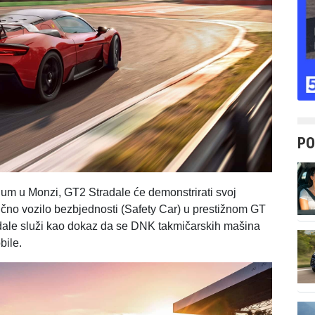
PO
ijum u Monzi, GT2 Stradale će demonstrirati svoj
anično vozilo bezbjednosti (Safety Car) u prestižnom GT
ale služi kao dokaz da se DNK takmičarskih mašina
bile.