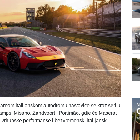
arnom italijanskom autodromu nastaviće se kroz seriju
amps, Misano, Zandvoort i Portimão, gdje će Maserati
a vrhunske performanse i bezvremenski italijanski