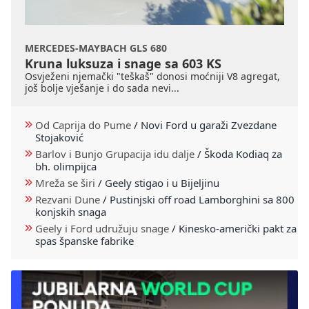
MERCEDES-MAYBACH GLS 680
Kruna luksuza i snage sa 603 KS
Osvježeni njemački "teškaš" donosi moćniji V8 agregat,
još bolje vješanje i do sada nevi...
Od Caprija do Pume
/
Novi Ford u garaži Zvezdane
Stojaković
Barlov i Bunjo Grupacija idu dalje
/
Škoda Kodiaq za
bh. olimpijca
Mreža se širi
/
Geely stigao i u Bijeljinu
Rezvani Dune
/
Pustinjski off road Lamborghini sa 800
konjskih snaga
Geely i Ford udružuju snage
/
Kinesko-američki pakt za
spas španske fabrike