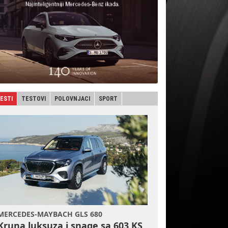
JESTI
TESTOVI
POLOVNJACI
SPORT
MERCEDES-MAYBACH GLS 680
Kruna luksuza i snage sa 603 KS