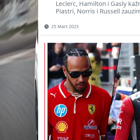
Leclerc, Hamilton i Gasly kaž
Piastri, Norris i Russell zauzim
25 Mart 2025