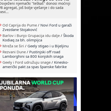
Osvježeni njemački "teškaš" donosi moćniji
V8 agregat, još bolje vješanje i do sada
nevi...
Od Caprija do Pume
/
Novi Ford u garaži
Zvezdane Stojaković
Barlov i Bunjo Grupacija idu dalje
/
Škoda
Kodiaq za bh. olimpijca
Mreža se širi
/
Geely stigao i u Bijeljinu
Rezvani Dune
/
Pustinjski off road
Lamborghini sa 800 konjskih snaga
Geely i Ford udružuju snage
/
Kinesko-
američki pakt za spas španske fabrike