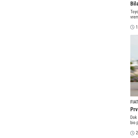
Bil
Toyo
vrem
1
FIA
Prv
Dok 
bio 
2