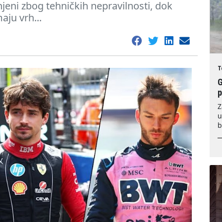
njeni zbog tehničkih nepravilnosti, dok
aju vrh...
T
G
Z
u
b