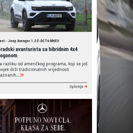
est - Jeep Avenger 1.2 E-DCT6 MHEV
radski avanturista sa hibridnim 4x4
pogonom
a razliku od američkog programa, koji se još
vijek drži tradicionalnih vrijednosti
aziranih...
Opširnije