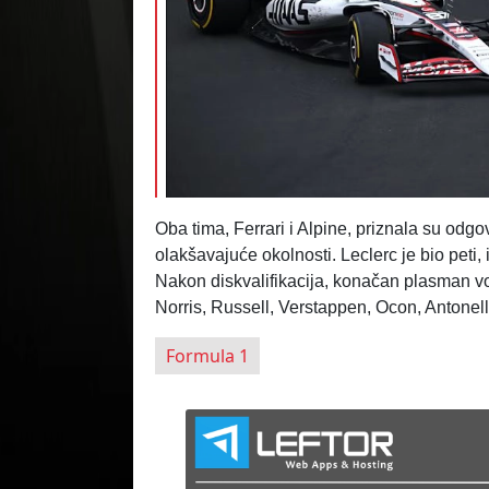
Oba tima, Ferrari i Alpine, priznala su odg
olakšavajuće okolnosti. Leclerc je bio peti,
Nakon diskvalifikacija, konačan plasman voz
Norris, Russell, Verstappen, Ocon, Antonelli
Formula 1