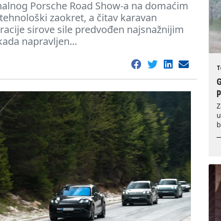
ionalnog Porsche Road Show-a na domaćim
tehnološki zaokret, a čitav karavan
acije sirove sile predvođen najsnažnijim
kada napravljen...
T
G
Z
u
b