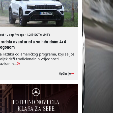
est - Jeep Avenger 1.2 E-DCT6 MHEV
radski avanturista sa hibridnim 4x4
pogonom
a razliku od američkog programa, koji se još
vijek drži tradicionalnih vrijednosti
aziranih...
Opširnije