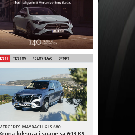
JESTI
TESTOVI
POLOVNJACI
SPORT
MERCEDES-MAYBACH GLS 680
Kruna luksuza i snage sa 603 KS