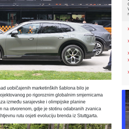
nad uobičajenih marketinških šablona bilo je
rojektovanog po rigoroznim globalnim smjernicama
aza između sarajevske i olimpijske planine
on na otvorenom, gdje je stotinu odabranih zvanica
ahtjevnu rutu osjeti evoluciju brenda iz Stuttgarta.