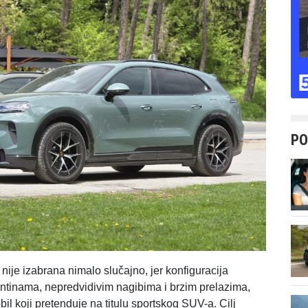
PO
nije izabrana nimalo slučajno, jer konfiguracija
ntinama, nepredvidivim nagibima i brzim prelazima,
obil koji pretenduje na titulu sportskog SUV-a. Cilj