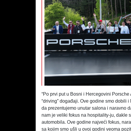
“Po prvi put u Bosni i Hercegovini Porsche 
“driving” događaji. Ove godine smo dobili
da prezentujemo unutar salona i naravno da 
nam je veliki fokus na hospitality-ju, dakle
automobila. Ove godine najveći fokus, nar
sa kojim smo ušli u ovoj godini veoma poz