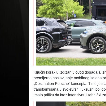
Ključni korak u izdizanju ovog događaja iz
premijerno postavljanje mobilnog salona p
„Destination Porsche“ koncepta. Time je st
transformisana u svojevrsni luksuzni polig
imalo priliku da kroz intenzivnu i tehnički z