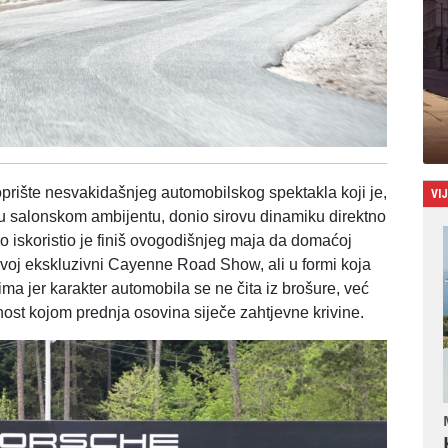
poprište nesvakidašnjeg automobilskog spektakla koji je,
VI
 u salonskom ambijentu, donio sirovu dinamiku direktno
o iskoristio je finiš ovogodišnjeg maja da domaćoj
 svoj ekskluzivni Cayenne Road Show, ali u formi koja
ma jer karakter automobila se ne čita iz brošure, već
znost kojom prednja osovina siječe zahtjevne krivine.