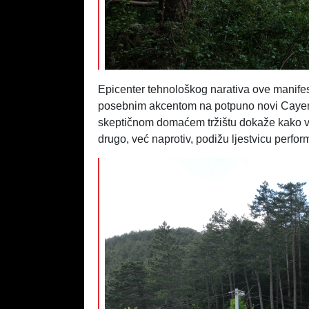
Epicenter tehnološkog narativa ove manifesta
posebnim akcentom na potpuno novi Cayenn
skeptičnom domaćem tržištu dokaže kako vis
drugo, već naprotiv, podižu ljestvicu perfo