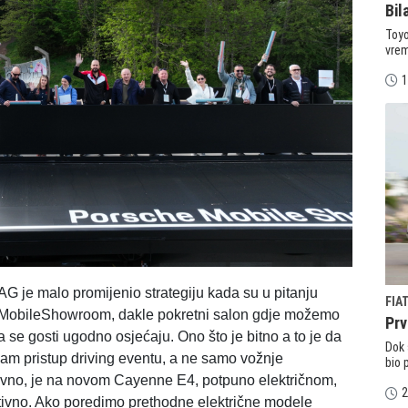
Bil
Toyo
vrem
1
AG je malo promijenio strategiju kada su u pitanju
FIA
 i MobileShowroom, dakle pokretni salon gdje možemo
Prv
se gosti ugodno osjećaju. Ono što je bitno a to je da
Dok 
 sam pristup driving eventu, a ne samo vožnje
bio 
avno, je na novom Cayenne E4, potpuno električnom,
2
itivno. Ako poredimo prethodne električne modele