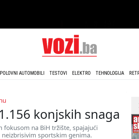
POLOVNI AUTOMOBILI
TESTOVI
ELEKTRO
TEHNOLOGIJA
RET
inu
i 1.156 konjskih snaga
m fokusom na BiH tržište, spajajući
m neizbrisivim sportskim genima.