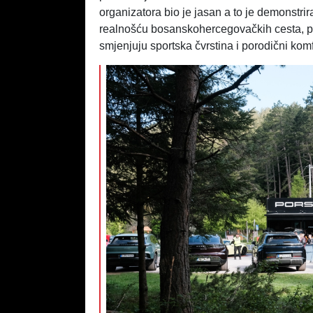
organizatora bio je jasan a to je demonstri
realnošću bosanskohercegovačkih cesta, po
smjenjuju sportska čvrstina i porodični komf