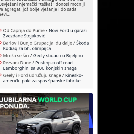
Osvježeni njemački "teškaš" donosi moćniji
V8 agregat, još bolje vješanje i do sada
nevi...
Od Caprija do Pume
/
Novi Ford u garaži
Zvezdane Stojaković
Barlov i Bunjo Grupacija idu dalje
/
Škoda
Kodiaq za bh. olimpijca
Mreža se širi
/
Geely stigao i u Bijeljinu
Rezvani Dune
/
Pustinjski off road
Lamborghini sa 800 konjskih snaga
Geely i Ford udružuju snage
/
Kinesko-
američki pakt za spas španske fabrike