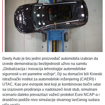
Geely Auto je bio jedini proizvođač automobila izabran da
izvede demonstraciju bezbjednosti uživo na samitu
„Globalizacija i inovacija tehnologije automobilske
sigurnosti u eri pametne vožnje“, čiji su domaćini bili Kineski
istraživački institut za automobilski inženjering (CAERI) i
UTAC. Kao prvi evropski test koji je kombinovao bočni udar
sa izazovom prodiranja u nadolazeći kruti stub, simulirani
scenario daleko prevazilazi važeći protokol Euro NCAP-a i
drastično podiže nivo simulacije stvarnog lančanog sudara
više vozila