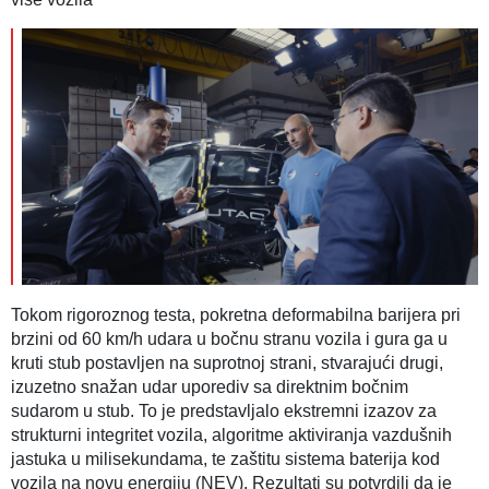
Tokom rigoroznog testa, pokretna deformabilna barijera pri
brzini od 60 km/h udara u bočnu stranu vozila i gura ga u
kruti stub postavljen na suprotnoj strani, stvarajući drugi,
izuzetno snažan udar uporediv sa direktnim bočnim
sudarom u stub. To je predstavljalo ekstremni izazov za
strukturni integritet vozila, algoritme aktiviranja vazdušnih
jastuka u milisekundama, te zaštitu sistema baterija kod
vozila na novu energiju (NEV). Rezultati su potvrdili da je