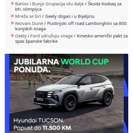
Barlov i Bunjo Grupacija idu dalje
/
Škoda Kodiaq za
bh. olimpijca
Mreža se širi
/
Geely stigao i u Bijeljinu
Rezvani Dune
/
Pustinjski off road Lamborghini sa 800
konjskih snaga
Geely i Ford udružuju snage
/
Kinesko-američki pakt za
spas španske fabrike