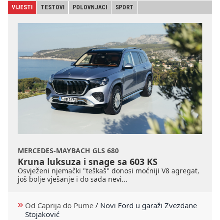
VIJESTI
TESTOVI
POLOVNJACI
SPORT
MERCEDES-MAYBACH GLS 680
Kruna luksuza i snage sa 603 KS
Osvježeni njemački "teškaš" donosi moćniji V8 agregat,
još bolje vješanje i do sada nevi...
Od Caprija do Pume
/
Novi Ford u garaži Zvezdane
Stojaković