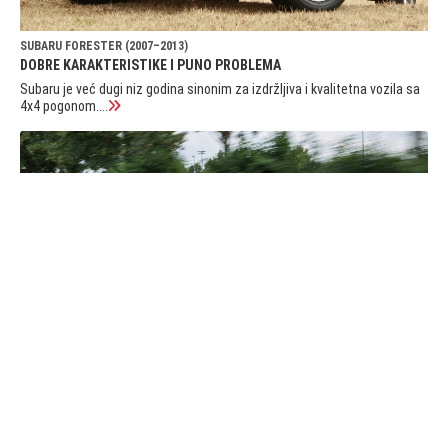
SUBARU FORESTER (2007–2013)
DOBRE KARAKTERISTIKE I PUNO PROBLEMA
Subaru je već dugi niz godina sinonim za izdržljiva i kvalitetna vozila sa
4x4 pogonom....
VW TIGUAN (2016–2020)
ZA ONE KOJIMA JE GOLF MALI
Druga generacija modela Tiguan temelji se na platformi Golfa 7, što